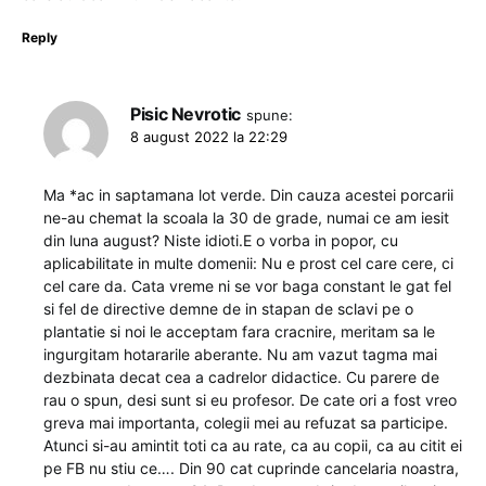
Reply
Pisic Nevrotic
spune:
8 august 2022 la 22:29
Ma *ac in saptamana lot verde. Din cauza acestei porcarii
ne-au chemat la scoala la 30 de grade, numai ce am iesit
din luna august? Niste idioti.E o vorba in popor, cu
aplicabilitate in multe domenii: Nu e prost cel care cere, ci
cel care da. Cata vreme ni se vor baga constant le gat fel
si fel de directive demne de in stapan de sclavi pe o
plantatie si noi le acceptam fara cracnire, meritam sa le
ingurgitam hotararile aberante. Nu am vazut tagma mai
dezbinata decat cea a cadrelor didactice. Cu parere de
rau o spun, desi sunt si eu profesor. De cate ori a fost vreo
greva mai importanta, colegii mei au refuzat sa participe.
Atunci si-au amintit toti ca au rate, ca au copii, ca au citit ei
pe FB nu stiu ce…. Din 90 cat cuprinde cancelaria noastra,