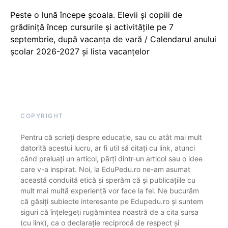
Peste o lună începe școala. Elevii și copiii de
grădiniță încep cursurile și activitățile pe 7
septembrie, după vacanța de vară / Calendarul anului
școlar 2026-2027 și lista vacanțelor
COPYRIGHT
Pentru că scrieți despre educație, sau cu atât mai mult
datorită acestui lucru, ar fi util să citați cu link, atunci
când preluați un articol, părți dintr-un articol sau o idee
care v-a inspirat. Noi, la EduPedu.ro ne-am asumat
această conduită etică și sperăm că și publicațiile cu
mult mai multă experiență vor face la fel. Ne bucurăm
că găsiți subiecte interesante pe Edupedu.ro și suntem
siguri că înțelegeți rugămintea noastră de a cita sursa
(cu link), ca o declarație reciprocă de respect și