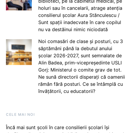
biblioteci, pe la cabinetul medical, pe
holuri sau în cancelarii, atrage atenția
consilierul școlar Aura Stănculescu /
Sunt spații inadecvate în care copilul
nu va destăinui nimic niciodată
Noi comasări de clase și posturi, cu 3
săptămâni până la debutul anului
școlar 2026-2027, sunt semnalate de
Alin Badea, prim-vicepreședinte USLI
Gorj: Ministerul o comite grav de tot.
Ne sună directorii disperați că oamenii
rămân fără posturi. Ce se întâmplă cu
învățătorii, cu educatorii?
CELE MAI NOI
Încă mai sunt școli în care consilierii școlari își