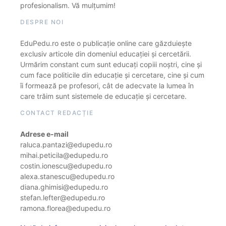
profesionalism. Vă mulțumim!
DESPRE NOI
EduPedu.ro este o publicație online care găzduiește
exclusiv articole din domeniul educației și cercetării.
Urmărim constant cum sunt educați copiii noștri, cine și
cum face politicile din educație și cercetare, cine și cum
îi formează pe profesori, cât de adecvate la lumea în
care trăim sunt sistemele de educație și cercetare.
CONTACT REDACȚIE
Adrese e-mail
raluca.pantazi@edupedu.ro
mihai.peticila@edupedu.ro
costin.ionescu@edupedu.ro
alexa.stanescu@edupedu.ro
diana.ghimisi@edupedu.ro
stefan.lefter@edupedu.ro
ramona.florea@edupedu.ro