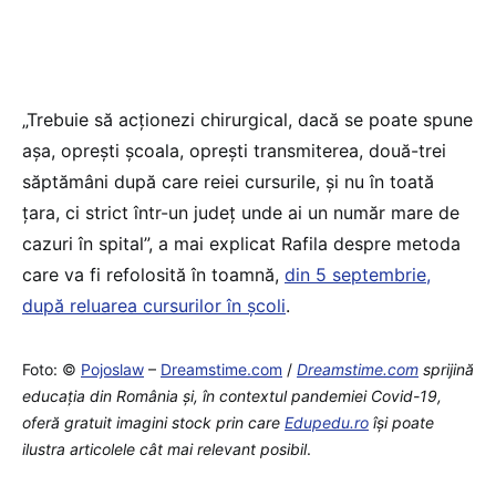
„Trebuie să acționezi chirurgical, dacă se poate spune
așa, oprești școala, oprești transmiterea, două-trei
săptămâni după care reiei cursurile, și nu în toată
țara, ci strict într-un județ unde ai un număr mare de
cazuri în spital”, a mai explicat Rafila despre metoda
care va fi refolosită în toamnă,
din 5 septembrie,
după reluarea cursurilor în școli
.
Foto: ©
Pojoslaw
–
Dreamstime.com
/
Dreamstime.com
sprijină
educaţia din România şi, în contextul pandemiei Covid-19,
oferă gratuit imagini stock prin care
Edupedu.ro
îşi poate
ilustra articolele cât mai relevant posibil
.