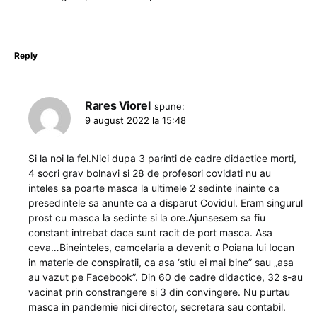
Reply
Rares Viorel
spune:
9 august 2022 la 15:48
Si la noi la fel.Nici dupa 3 parinti de cadre didactice morti,
4 socri grav bolnavi si 28 de profesori covidati nu au
inteles sa poarte masca la ultimele 2 sedinte inainte ca
presedintele sa anunte ca a disparut Covidul. Eram singurul
prost cu masca la sedinte si la ore.Ajunsesem sa fiu
constant intrebat daca sunt racit de port masca. Asa
ceva…Bineinteles, camcelaria a devenit o Poiana lui Iocan
in materie de conspiratii, ca asa ‘stiu ei mai bine” sau „asa
au vazut pe Facebook”. Din 60 de cadre didactice, 32 s-au
vacinat prin constrangere si 3 din convingere. Nu purtau
masca in pandemie nici director, secretara sau contabil.