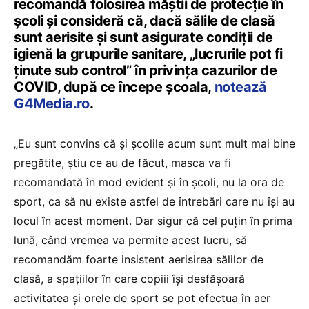
recomandă folosirea măștii de protecție în
școli și consideră că, dacă sălile de clasă
sunt aerisite și sunt asigurate condiții de
igienă la grupurile sanitare, „lucrurile pot fi
ținute sub control” în privința cazurilor de
COVID, după ce începe școala,
notează
G4Media.ro
.
„Eu sunt convins că şi şcolile acum sunt mult mai bine
pregătite, ştiu ce au de făcut, masca va fi
recomandată în mod evident şi în şcoli, nu la ora de
sport, ca să nu existe astfel de întrebări care nu îşi au
locul în acest moment. Dar sigur că cel puţin în prima
lună, când vremea va permite acest lucru, să
recomandăm foarte insistent aerisirea sălilor de
clasă, a spaţiilor în care copiii îşi desfăşoară
activitatea şi orele de sport se pot efectua în aer