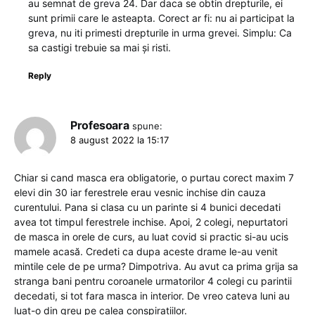
au semnat de greva 24. Dar daca se obtin drepturile, ei
sunt primii care le asteapta. Corect ar fi: nu ai participat la
greva, nu iti primesti drepturile in urma grevei. Simplu: Ca
sa castigi trebuie sa mai și risti.
Reply
Profesoara
spune:
8 august 2022 la 15:17
Chiar si cand masca era obligatorie, o purtau corect maxim 7
elevi din 30 iar ferestrele erau vesnic inchise din cauza
curentului. Pana si clasa cu un parinte si 4 bunici decedati
avea tot timpul ferestrele inchise. Apoi, 2 colegi, nepurtatori
de masca in orele de curs, au luat covid si practic si-au ucis
mamele acasă. Credeti ca dupa aceste drame le-au venit
mintile cele de pe urma? Dimpotriva. Au avut ca prima grija sa
stranga bani pentru coroanele urmatorilor 4 colegi cu parintii
decedati, si tot fara masca in interior. De vreo cateva luni au
luat-o din greu pe calea conspiratiilor.