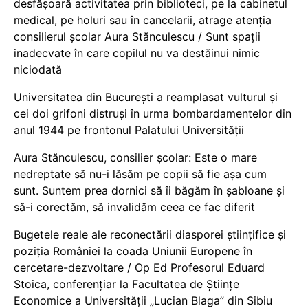
desfășoară activitatea prin biblioteci, pe la cabinetul
medical, pe holuri sau în cancelarii, atrage atenția
consilierul școlar Aura Stănculescu / Sunt spații
inadecvate în care copilul nu va destăinui nimic
niciodată
Universitatea din București a reamplasat vulturul și
cei doi grifoni distruși în urma bombardamentelor din
anul 1944 pe frontonul Palatului Universității
Aura Stănculescu, consilier școlar: Este o mare
nedreptate să nu-i lăsăm pe copii să fie așa cum
sunt. Suntem prea dornici să îi băgăm în șabloane și
să-i corectăm, să invalidăm ceea ce fac diferit
Bugetele reale ale reconectării diasporei științifice și
poziția României la coada Uniunii Europene în
cercetare-dezvoltare / Op Ed Profesorul Eduard
Stoica, conferențiar la Facultatea de Științe
Economice a Universității „Lucian Blaga” din Sibiu