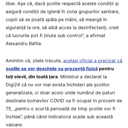
liber. Aşa că, dacă şcolile respectă aceste condiţii şi
asigură condiţii de igienă în zona grupurilor sanitare,
copiii să se poată spăla pe mâini, să meargă în
siguranţă la ore, să aibă acces la dezinfectanţi, cred
că lucrurile pot fi ţinute sub control”, a afirmat
Alexandru Rafila.
Amintim că, zilele trecute,
același oficial a precizat că
școlile se vor deschide cu prezență fizică
pentru
toți elevii, din toată țara
. Ministrul a declarat la
Digi24 că nu vor mai exista închideri ale școlilor
generalizate, ci doar acolo unde numărul de paturi
destinate bolnavilor COVID va fi ocupat în procent de
75, „pentru o scurtă perioadă de timp școlile vor fi
închise”, până când indicatorul scade sub această
valoare.