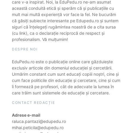
care v-a inspirat. Noi, la EduPedu.ro ne-am asumat
această conduită etică și sperăm că și publicațiile cu
mult mai multă experiență vor face la fel. Ne bucurăm
că găsiți subiecte interesante pe Edupedu.ro și suntem
siguri că înțelegeți rugămintea noastră de a cita sursa
(cu link), ca o declarație reciprocă de respect și
profesionalism. Vă mulțumim!
DESPRE NOI
EduPedu.ro este o publicație online care găzduiește
exclusiv articole din domeniul educației și cercetării.
Urmărim constant cum sunt educați copiii noștri, cine și
cum face politicile din educație și cercetare, cine și cum
îi formează pe profesori, cât de adecvate la lumea în
care trăim sunt sistemele de educație și cercetare.
CONTACT REDACȚIE
Adrese e-mail
raluca.pantazi@edupedu.ro
mihai.peticila@edupedu.ro