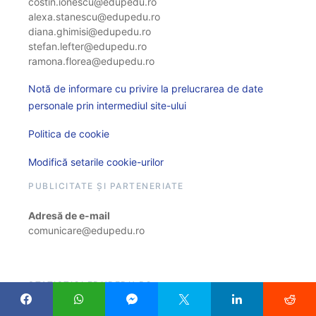
costin.ionescu@edupedu.ro
alexa.stanescu@edupedu.ro
diana.ghimisi@edupedu.ro
stefan.lefter@edupedu.ro
ramona.florea@edupedu.ro
Notă de informare cu privire la prelucrarea de date
personale prin intermediul site-ului
Politica de cookie
Modifică setarile cookie-urilor
PUBLICITATE ȘI PARTENERIATE
Adresă de e-mail
comunicare@edupedu.ro
STATISTICI EDUPEDU.RO
466.066.441 vizite