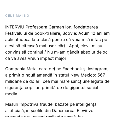
CELE MAI NOI
INTERVIU Profesoara Carmen Ion, fondatoarea
Festivalului de book-trailere, Boovie: Acum 12 ani am
aplicat ideea la o clasă pentru că voiam să îi fac pe
elevi să citească mai ușor cărți. Apoi, elevii m-au
convins să continui / Nu m-am gândit absolut deloc
că va avea vreun impact major
Compania Meta, care deține Facebook și Instagram,
a primit o nouă amendă în statul New Mexico: 567
milioane de dolari, cea mai mare sancțiune legată de
siguranța copiilor, primită de de gigantul social
media
Măsuri împotriva fraudei bazate pe inteligență
artificială, în școlile din Danemarca: Elevii vor
prezenta oral eseuri realizate acasă, iar