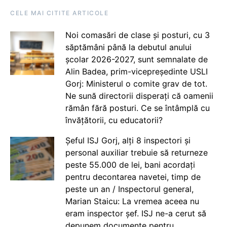
CELE MAI CITITE ARTICOLE
Noi comasări de clase și posturi, cu 3
săptămâni până la debutul anului
școlar 2026-2027, sunt semnalate de
Alin Badea, prim-vicepreședinte USLI
Gorj: Ministerul o comite grav de tot.
Ne sună directorii disperați că oamenii
rămân fără posturi. Ce se întâmplă cu
învățătorii, cu educatorii?
Șeful ISJ Gorj, alți 8 inspectori și
personal auxiliar trebuie să returneze
peste 55.000 de lei, bani acordați
pentru decontarea navetei, timp de
peste un an / Inspectorul general,
Marian Staicu: La vremea aceea nu
eram inspector șef. ISJ ne-a cerut să
depunem documente pentru