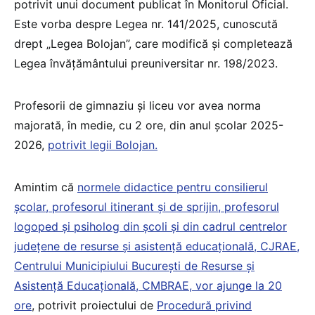
potrivit unui document publicat în Monitorul Oficial.
Este vorba despre Legea nr. 141/2025, cunoscută
drept „Legea Bolojan”, care modifică și completează
Legea învățământului preuniversitar nr. 198/2023.
Profesorii de gimnaziu și liceu vor avea norma
majorată, în medie, cu 2 ore, din anul școlar 2025-
2026,
potrivit legii Bolojan.
Amintim că
normele didactice pentru consilierul
școlar, profesorul itinerant și de sprijin, profesorul
logoped și psiholog din școli și din cadrul centrelor
județene de resurse și asistență educațională, CJRAE,
Centrului Municipiului București de Resurse și
Asistență Educațională, CMBRAE, vor ajunge la 20
ore
, potrivit proiectului de
Procedură privind