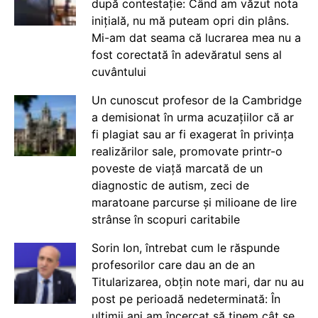
după contestație: Când am văzut nota
inițială, nu mă puteam opri din plâns.
Mi-am dat seama că lucrarea mea nu a
fost corectată în adevăratul sens al
cuvântului
Un cunoscut profesor de la Cambridge
a demisionat în urma acuzațiilor că ar
fi plagiat sau ar fi exagerat în privința
realizărilor sale, promovate printr-o
poveste de viață marcată de un
diagnostic de autism, zeci de
maratoane parcurse și milioane de lire
strânse în scopuri caritabile
Sorin Ion, întrebat cum le răspunde
profesorilor care dau an de an
Titularizarea, obțin note mari, dar nu au
post pe perioadă nedeterminată: În
ultimii ani am încercat să ținem cât se