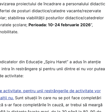
 avizarea proiectului de încadrare a personalului didactic
fertei de posturi didactice/catedre vacante/rezervate
ar; stabilirea viabilităţii posturilor didactice/catedrelor
ratele şcolare;
Perioada: 10-24 februarie 2026
”,
obilitate.
ndicatelor din Educație „Spiru Haret” a adus în atenție
intra în restrângere și pentru unii dintre ei nu vor putea
de activitate:
e activitate, pentru unii restrângerile de activitate vor
lţii nu.
Sunt situaţii în care nu se pot face completări
că s-ar face completările în cauză, ar trebui să meargă
află la distanţe foarte mari, de la 30 până la 80, 90 de