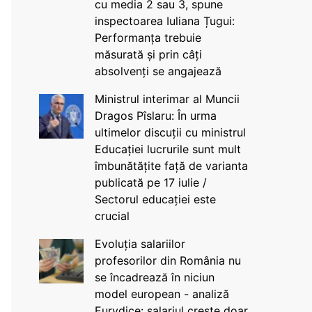
cu media 2 sau 3, spune
inspectoarea Iuliana Țugui:
Performanța trebuie
măsurată și prin câți
absolvenți se angajează
Ministrul interimar al Muncii
Dragos Pîslaru: În urma
ultimelor discuții cu ministrul
Educației lucrurile sunt mult
îmbunătățite față de varianta
publicată pe 17 iulie /
Sectorul educației este
crucial
Evoluția salariilor
profesorilor din România nu
se încadrează în niciun
model european - analiză
Eurydice: salariul crește doar