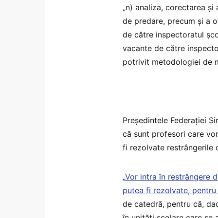
„n) analiza, corectarea şi
de predare, precum și a o
de către inspectoratul școl
vacante de către inspecto
potrivit metodologiei de m
Președintele Federației Si
că sunt profesori care vor 
fi rezolvate restrângerile 
„
Vor intra în restrângere d
putea fi rezolvate, pentru a
de catedră, pentru că, da
în unităţi şcolare care se 