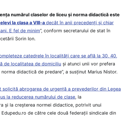
luența numărul claselor de liceu și norma didactică este
elevi la clasa a VIII-a
decât în anii precedenți și chiar
 ani. E fel de minim
”, conform secretarului de stat în
cetării Sorin Ion.
ompleteze catedrele în localități care se află la 30, 40,
ă de localitatea de domiciliu
și atunci unii vor prefera
n norma didactică de predare”, a susținut Marius Nistor.
t solicită abrogarea de urgență a prevederilor din Legea
us la reducerea numărului de clase
, la
 și la creșterea normei didactice, potrivit unui
Edupedu.ro de către cele două federații sindicale din