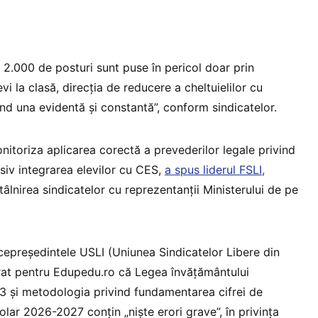
te 2.000 de posturi sunt puse în pericol doar prin
i la clasă, direcția de reducere a cheltuielilor cu
ind una evidentă și constantă”, conform sindicatelor.
nitoriza aplicarea corectă a prevederilor legale privind
usiv integrarea elevilor cu CES,
a spus liderul FSLI,
tâlnirea sindicatelor cu reprezentanții Ministerului de pe
icepreședintele USLI (Uniunea Sindicatelor Libere din
rat pentru Edupedu.ro că Legea învățământului
23 și metodologia privind fundamentarea cifrei de
olar 2026-2027 conțin „niște erori grave”, în privința