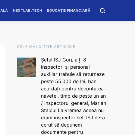
OALĂ
NEXTLAB.TECH
EDUCAȚIE FINANCIARĂ
CELE MAI CITITE ARTICOLE
Șeful ISJ Gorj, alți 8
inspectori și personal
auxiliar trebuie să returneze
peste 55.000 de lei, bani
acordați pentru decontarea
navetei, timp de peste un an
/ Inspectorul general, Marian
Staicu: La vremea aceea nu
eram inspector șef. ISJ ne-a
cerut să depunem
documente pentru