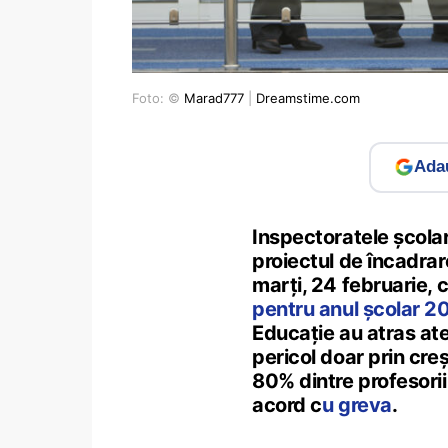
Foto: ©
Marad777
|
Dreamstime.com
Adau
Inspectoratele școla
proiectul de încadrar
marți, 24 februarie,
pentru anul școlar 
Educație au atras at
pericol doar prin cre
80% dintre profesorii
acord c
u greva
.