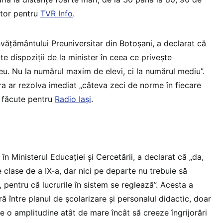
stor pentru
TVR Info
.
 Învățământului Preuniversitar din Botoșani, a declarat că
te dispoziții de la minister în ceea ce privește
iceu. Nu la numărul maxim de elevi, ci la numărul mediu”.
a ar rezolva imediat „câteva zeci de norme în fiecare
st făcute pentru
Radio Iași
.
 în Ministerul Educației și Cercetării, a declarat că „da,
clase de a IX-a, dar nici pe departe nu trebuie să
 pentru că lucrurile în sistem se reglează”. Acesta a
ră între planul de școlarizare și personalul didactic, doar
e o amplitudine atât de mare încât să creeze îngrijorări