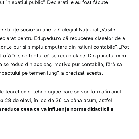
 în spațiul public”. Declarațiile au fost făcute
de științe socio-umane la Colegiul Național „Vasile
 declarat pentru Edupedu.ro că reducerea claselor de a
tor „e pur și simplu amputare din rațiuni contabile”. „Pot
trofă în sine faptul că se reduc clase. Din punctul meu
le se reduc din aceleași motive pur contabile, fără să
mpactului pe termen lung”, a precizat acesta.
ele teoretice și tehnologice care se vor forma în anul
 28 de elevi, în loc de 26 ca până acum, astfel
a reduce ceea ce va influența norma didactică a