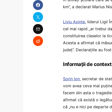
km”, a declarat Marius Ni
Liviu Axinte
, liderul Ligii
cel mai rapid „ar trebui da
constituirea claselor la l
Acesta a afirmat că măsur
județ”. Declarațiile au fo
Informații de context
Sorin Ion
, secretar de stat
vom avea ceva mai puține 
facem din asta o tragedie,
afirmat că există o legătu
că „nu e nici pe departe d