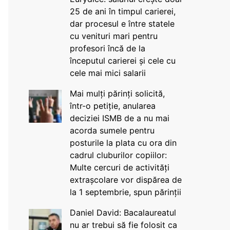
25 de ani în timpul carierei,
dar procesul e între statele
cu venituri mari pentru
profesori încă de la
începutul carierei și cele cu
cele mai mici salarii
Mai mulți părinți solicită,
într-o petiție, anularea
deciziei ISMB de a nu mai
acorda sumele pentru
posturile la plata cu ora din
cadrul cluburilor copiilor:
Multe cercuri de activități
extrașcolare vor dispărea de
la 1 septembrie, spun părinții
Daniel David: Bacalaureatul
nu ar trebui să fie folosit ca