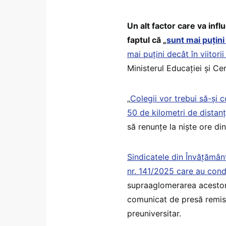
Un alt factor care va inf
faptul că „
sunt mai puțini 
mai puțini decât în viitorii
Ministerul Educației și Cer
„
Colegii vor trebui să-și c
50 de kilometri de distanț
să renunțe la niște ore di
Sindicatele din Învățămân
nr. 141/2025 care au cond
supraaglomerarea acestora
comunicat de presă remis 
preuniversitar.