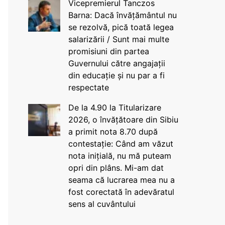
Vicepremierul Tanczos
Barna: Dacă învățământul nu
se rezolvă, pică toată legea
salarizării / Sunt mai multe
promisiuni din partea
Guvernului către angajații
din educație și nu par a fi
respectate
De la 4.90 la Titularizare
2026, o învățătoare din Sibiu
a primit nota 8.70 după
contestație: Când am văzut
nota inițială, nu mă puteam
opri din plâns. Mi-am dat
seama că lucrarea mea nu a
fost corectată în adevăratul
sens al cuvântului