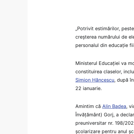
„Potrivit estimărilor, pes
creșterea numărului de elev
personalul din educație fi
Ministerul Educației va mo
constituirea claselor, incl
Simion Hăncescu
, după în
22 ianuarie.
Amintim că
Alin Badea
, v
Învățământ) Gorj, a decla
preuniversitar nr. 198/20
școlarizare pentru anul șc