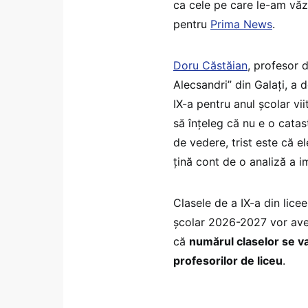
ca cele pe care le-am văzut
pentru
Prima News
.
Doru Căstăian
, profesor 
Alecsandri” din Galați, a
IX-a pentru anul școlar vii
să înțeleg că nu e o catas
de vedere, trist este că e
țină cont de o analiză a i
Clasele de a IX-a din lice
școlar 2026-2027 vor avea
că
numărul claselor se v
profesorilor de liceu
.