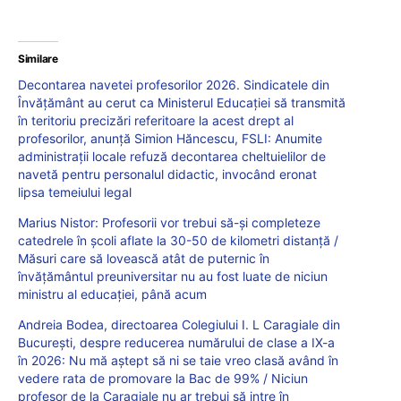
Similare
Decontarea navetei profesorilor 2026. Sindicatele din
Învățământ au cerut ca Ministerul Educației să transmită
în teritoriu precizări referitoare la acest drept al
profesorilor, anunță Simion Hăncescu, FSLI: Anumite
administrații locale refuză decontarea cheltuielilor de
navetă pentru personalul didactic, invocând eronat
lipsa temeiului legal
Marius Nistor: Profesorii vor trebui să-și completeze
catedrele în școli aflate la 30-50 de kilometri distanță /
Măsuri care să lovească atât de puternic în
învățământul preuniversitar nu au fost luate de niciun
ministru al educației, până acum
Andreia Bodea, directoarea Colegiului I. L Caragiale din
București, despre reducerea numărului de clase a IX-a
în 2026: Nu mă aştept să ni se taie vreo clasă având în
vedere rata de promovare la Bac de 99% / Niciun
profesor de la Caragiale nu ar trebui să intre în