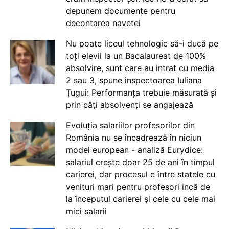
depunem documente pentru
decontarea navetei
Nu poate liceul tehnologic să-i ducă pe
toți elevii la un Bacalaureat de 100%
absolvire, sunt care au intrat cu media
2 sau 3, spune inspectoarea Iuliana
Țugui: Performanța trebuie măsurată și
prin câți absolvenți se angajează
Evoluția salariilor profesorilor din
România nu se încadrează în niciun
model european - analiză Eurydice:
salariul crește doar 25 de ani în timpul
carierei, dar procesul e între statele cu
venituri mari pentru profesori încă de
la începutul carierei și cele cu cele mai
mici salarii