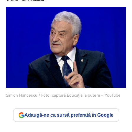
Simion Hăncescu / Foto: captură Educația la putere – YouTube
Adaugă-ne ca sursă preferată în Google