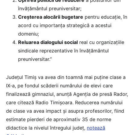
Oprirea politicii de reducere
a posturilor din
învățământul preuniversitar;
Creșterea alocării bugetare
pentru educație, în
acord cu importanța strategică a acestui
domeniu;
Reluarea dialogului social
real cu organizațiile
sindicale reprezentative în învățământul
preuniversitar.”
Județul Timiș va avea din toamnă mai puține clase a
IX-a, pe fondul scăderii numărului de elevi care
finalizează gimnaziul, anunță Agenția de presă Rador,
care citează Radio Timișoara. Reducerea numărului
de clase va avea impact și asupra profesorilor, fiind
estimate pierderi de aproximativ 35 de norme
didactice la nivelul întregului județ,
notează