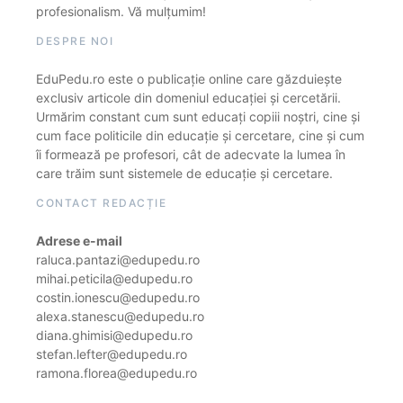
profesionalism. Vă mulțumim!
DESPRE NOI
EduPedu.ro este o publicație online care găzduiește
exclusiv articole din domeniul educației și cercetării.
Urmărim constant cum sunt educați copiii noștri, cine și
cum face politicile din educație și cercetare, cine și cum
îi formează pe profesori, cât de adecvate la lumea în
care trăim sunt sistemele de educație și cercetare.
CONTACT REDACȚIE
Adrese e-mail
raluca.pantazi@edupedu.ro
mihai.peticila@edupedu.ro
costin.ionescu@edupedu.ro
alexa.stanescu@edupedu.ro
diana.ghimisi@edupedu.ro
stefan.lefter@edupedu.ro
ramona.florea@edupedu.ro