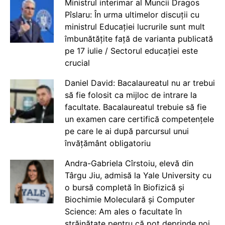
Ministrul interimar al Muncii Dragos
Pîslaru: În urma ultimelor discuții cu
ministrul Educației lucrurile sunt mult
îmbunătățite față de varianta publicată
pe 17 iulie / Sectorul educației este
crucial
Daniel David: Bacalaureatul nu ar trebui
să fie folosit ca mijloc de intrare la
facultate. Bacalaureatul trebuie să fie
un examen care certifică competențele
pe care le ai după parcursul unui
învățământ obligatoriu
Andra-Gabriela Cîrstoiu, elevă din
Târgu Jiu, admisă la Yale University cu
o bursă completă în Biofizică și
Biochimie Moleculară și Computer
Science: Am ales o facultate în
străinătate pentru că pot deprinde noi