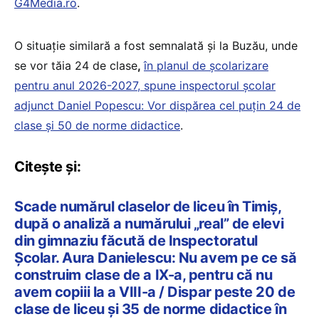
G4Media.ro
.
O situație similară a fost semnalată și la Buzău, unde
se vor tăia 24 de clase
,
în planul de școlarizare
pentru anul 2026-2027, spune inspectorul școlar
adjunct Daniel Popescu: Vor dispărea cel puțin 24 de
clase și 50 de norme didactice
.
Citește și:
Scade numărul claselor de liceu în Timiș,
după o analiză a numărului „real” de elevi
din gimnaziu făcută de Inspectoratul
Școlar. Aura Danielescu: Nu avem pe ce să
construim clase de a IX-a, pentru că nu
avem copiii la a VIII-a / Dispar peste 20 de
clase de liceu și 35 de norme didactice în