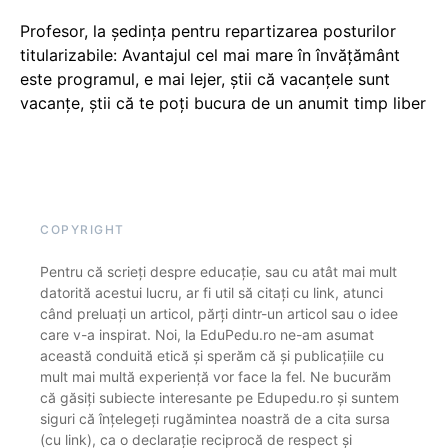
Profesor, la ședința pentru repartizarea posturilor
titularizabile: Avantajul cel mai mare în învățământ
este programul, e mai lejer, știi că vacanțele sunt
vacanţe, știi că te poți bucura de un anumit timp liber
COPYRIGHT
Pentru că scrieți despre educație, sau cu atât mai mult
datorită acestui lucru, ar fi util să citați cu link, atunci
când preluați un articol, părți dintr-un articol sau o idee
care v-a inspirat. Noi, la EduPedu.ro ne-am asumat
această conduită etică și sperăm că și publicațiile cu
mult mai multă experiență vor face la fel. Ne bucurăm
că găsiți subiecte interesante pe Edupedu.ro și suntem
siguri că înțelegeți rugămintea noastră de a cita sursa
(cu link), ca o declarație reciprocă de respect și