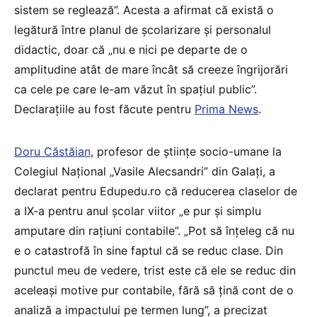
sistem se reglează”. Acesta a afirmat că există o
legătură între planul de școlarizare și personalul
didactic, doar că „nu e nici pe departe de o
amplitudine atât de mare încât să creeze îngrijorări
ca cele pe care le-am văzut în spațiul public”.
Declarațiile au fost făcute pentru
Prima News
.
Doru Căstăian
, profesor de științe socio-umane la
Colegiul Național „Vasile Alecsandri” din Galați, a
declarat pentru Edupedu.ro că reducerea claselor de
a IX-a pentru anul școlar viitor „e pur și simplu
amputare din rațiuni contabile”. „Pot să înțeleg că nu
e o catastrofă în sine faptul că se reduc clase. Din
punctul meu de vedere, trist este că ele se reduc din
aceleași motive pur contabile, fără să țină cont de o
analiză a impactului pe termen lung”, a precizat