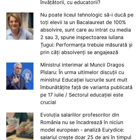
învățătorii, cu educatorii?
Nu poate liceul tehnologic să-i ducă pe
toți elevii la un Bacalaureat de 100%
absolvire, sunt care au intrat cu media
2 sau 3, spune inspectoarea Iuliana
Țugui: Performanța trebuie măsurată și
prin câți absolvenți se angajează
Ministrul interimar al Muncii Dragos
Pîslaru: În urma ultimelor discuții cu
ministrul Educației lucrurile sunt mult
îmbunătățite față de varianta publicată
pe 17 iulie / Sectorul educației este
crucial
Evoluția salariilor profesorilor din
România nu se încadrează în niciun
model european - analiză Eurydice:
salariul crește doar 25 de ani în timpul