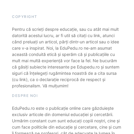
COPYRIGHT
Pentru că scrieți despre educație, sau cu atât mai mult
datorită acestui lucru, ar fi util să citați cu link, atunci
când preluați un articol, părți dintr-un articol sau o idee
care v-a inspirat. Noi, la EduPedu.ro ne-am asumat
această conduită etică și sperăm că și publicațiile cu
mult mai multă experiență vor face la fel. Ne bucurăm
că găsiți subiecte interesante pe Edupedu.ro și suntem
siguri că înțelegeți rugămintea noastră de a cita sursa
(cu link), ca o declarație reciprocă de respect și
profesionalism. Vă mulțumim!
DESPRE NOI
EduPedu.ro este o publicație online care găzduiește
exclusiv articole din domeniul educației și cercetării.
Urmărim constant cum sunt educați copiii noștri, cine și
cum face politicile din educație și cercetare, cine și cum
îi formează pe profesori, cât de adecvate la lumea în