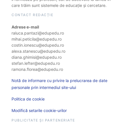
care trăim sunt sistemele de educație și cercetare.
CONTACT REDACȚIE
Adrese e-mail
raluca.pantazi@edupedu.ro
mihai.peticila@edupedu.ro
costin.ionescu@edupedu.ro
alexa.stanescu@edupedu.ro
diana.ghimisi@edupedu.ro
stefan.lefter@edupedu.ro
ramona.florea@edupedu.ro
Notă de informare cu privire la prelucrarea de date
personale prin intermediul site-ului
Politica de cookie
Modifică setarile cookie-urilor
PUBLICITATE ȘI PARTENERIATE