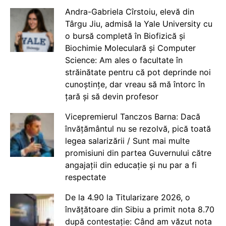
Andra-Gabriela Cîrstoiu, elevă din
Târgu Jiu, admisă la Yale University cu
o bursă completă în Biofizică și
Biochimie Moleculară și Computer
Science: Am ales o facultate în
străinătate pentru că pot deprinde noi
cunoștințe, dar vreau să mă întorc în
țară și să devin profesor
Vicepremierul Tanczos Barna: Dacă
învățământul nu se rezolvă, pică toată
legea salarizării / Sunt mai multe
promisiuni din partea Guvernului către
angajații din educație și nu par a fi
respectate
De la 4.90 la Titularizare 2026, o
învățătoare din Sibiu a primit nota 8.70
după contestație: Când am văzut nota