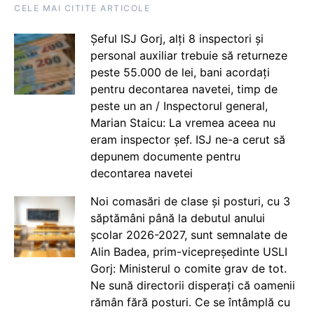
CELE MAI CITITE ARTICOLE
Șeful ISJ Gorj, alți 8 inspectori și
personal auxiliar trebuie să returneze
peste 55.000 de lei, bani acordați
pentru decontarea navetei, timp de
peste un an / Inspectorul general,
Marian Staicu: La vremea aceea nu
eram inspector șef. ISJ ne-a cerut să
depunem documente pentru
decontarea navetei
Noi comasări de clase și posturi, cu 3
săptămâni până la debutul anului
școlar 2026-2027, sunt semnalate de
Alin Badea, prim-vicepreședinte USLI
Gorj: Ministerul o comite grav de tot.
Ne sună directorii disperați că oamenii
rămân fără posturi. Ce se întâmplă cu