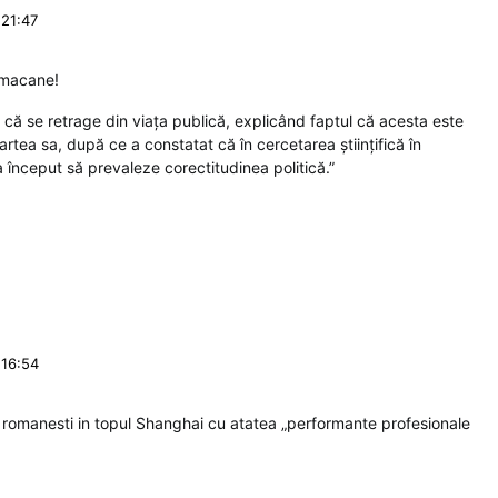
 21:47
a macane!
ă că se retrage din viaţa publică, explicând faptul că acesta este
tea sa, după ce a constatat că în cercetarea ştiinţifică în
a început să prevaleze corectitudinea politică.”
 16:54
le romanesti in topul Shanghai cu atatea „performante profesionale