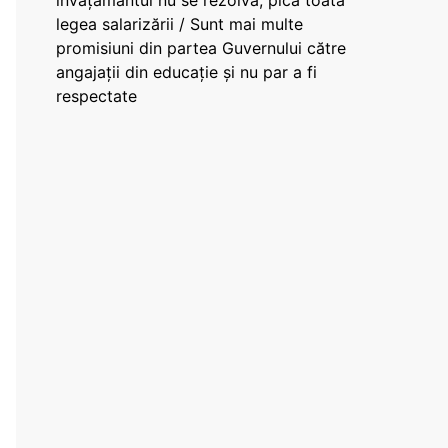
învățământul nu se rezolvă, pică toată
legea salarizării / Sunt mai multe
promisiuni din partea Guvernului către
angajații din educație și nu par a fi
respectate