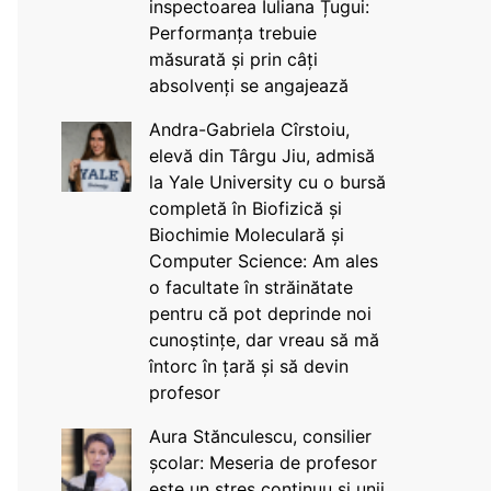
inspectoarea Iuliana Țugui:
Performanța trebuie
măsurată și prin câți
absolvenți se angajează
Andra-Gabriela Cîrstoiu,
elevă din Târgu Jiu, admisă
la Yale University cu o bursă
completă în Biofizică și
Biochimie Moleculară și
Computer Science: Am ales
o facultate în străinătate
pentru că pot deprinde noi
cunoștințe, dar vreau să mă
întorc în țară și să devin
profesor
Aura Stănculescu, consilier
școlar: Meseria de profesor
este un stres continuu și unii