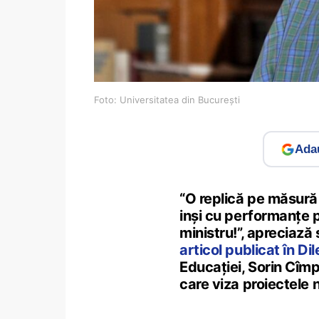
Foto: Universitatea din București
Adau
“O replică pe măsură 
inși cu performanțe p
ministru!”, apreciază s
articol publicat în D
Educației, Sorin Cîm
care viza proiectele n