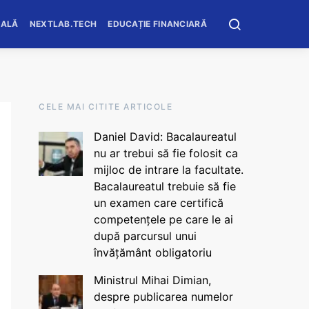
OALĂ
NEXTLAB.TECH
EDUCAȚIE FINANCIARĂ
CELE MAI CITITE ARTICOLE
Daniel David: Bacalaureatul
nu ar trebui să fie folosit ca
mijloc de intrare la facultate.
Bacalaureatul trebuie să fie
un examen care certifică
competențele pe care le ai
după parcursul unui
învățământ obligatoriu
Ministrul Mihai Dimian,
despre publicarea numelor