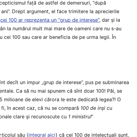
scepticismul față de astfel de demersuri, “după
ani”. Drept argument, el face trimitere la aprecierile
a
cei 100 ar reprezenta un “grup de interese”
, dar și la
omân la numărul mult mai mare de oameni care nu s-au
u cei 100 sau care ar beneficia de pe urma legii. În
 sînt decît un impur „grup de interese”, pus pe subminarea
entale. Ca să nu mai spunem că sînt doar 100! Păi, se
5 milioane de elevi cărora le este dedicată legea?! O
 fi, în acest caz, că nu se compară
100 de inși
cu
onale clare și recunoscute cu
1 ministru!
”
ticolul său (
integral aici
) că cei 100 de intelectuali sunt,