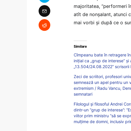
majoritatea, “performeri î
atît de nonșalant, atunci 
mai vorbi și după ce o sum
Similare
Cîmpeanu bate în retragere în 
inițial ca „grup de interese” ș
„13.504/24.08.2022” scrisorii 
Zeci de scriitori, profesori univ
semnează un apel pentru un vot
extremism / Radu Vancu, Denni
semnatari
Filologul și filosoful Andrei 
dintr-un “grup de interese”: “
viitor prim ministru “să se exp
mulțime de domni, inclusiv pri