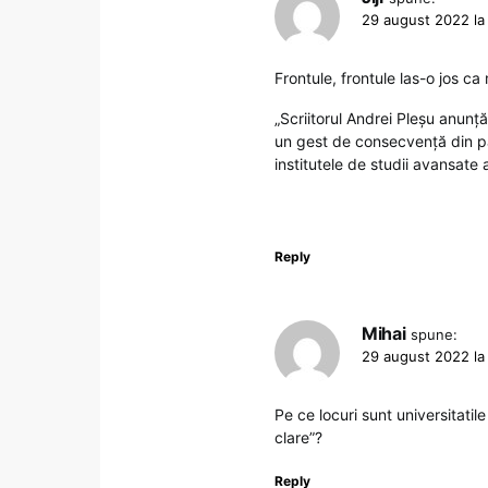
29 august 2022 la
Frontule, frontule las-o jos c
„Scriitorul Andrei Pleşu anunţ
un gest de consecvenţă din par
institutele de studii avansate 
Reply
Mihai
spune:
29 august 2022 la
Pe ce locuri sunt universitati
clare”?
Reply