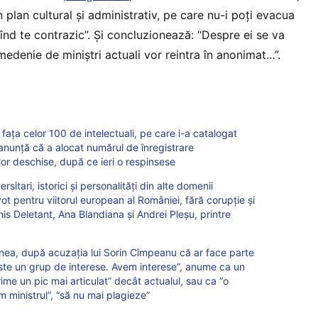
n plan cultural și administrativ, pe care nu-i poți evacua
cînd te contrazic”. Și concluzionează: “Despre ei se va
edenie de miniștri actuali vor reintra în anonimat…”.
fața celor 100 de intelectuali, pe care i-a catalogat
i anunță că a alocat numărul de înregistrare
lor deschise, după ce ieri o respinsese
ersitari, istorici și personalități din alte domenii
 pentru viitorul european al României, fără corupție și
s Deletant, Ana Blandiana și Andrei Pleșu, printre
Cornea, după acuzația lui Sorin Cîmpeanu că ar face parte
Este un grup de interese. Avem interese”, anume ca un
rime un pic mai articulat” decât actualul, sau ca “o
m ministrul”, “să nu mai plagieze”