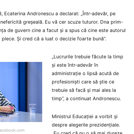
3, Ecaterina Andronescu a declarat: „Într-adevăr, pe
 nefericită greșeală. Eu vă cer scuze tuturor. Dna prim-
ința de guvern cine a facut și a spus că cine este autorul
ă plece. Și cred că a luat o decizie foarte bună”.
„Lucrurile trebuie făcute la timp
și este într-adevăr în
administrație o lipsă acută de
profesioniști care să știe ce
trebuie să facă și mai ales la
timp”, a continuat Andronescu.
Ministrul Educației a vorbit și
despre alegerile prezidențiale.
 Facebook.com
„Eu cred că nu o să mai dureze