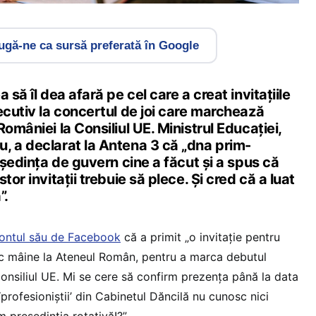
gă-ne ca sursă preferată în Google
 să îl dea afară pe cel care a creat invitațiile
ecutiv la concertul de joi care marchează
omâniei la Consiliul UE. Ministrul Educației,
, a declarat la Antena 3 că „dna prim-
n ședința de guvern cine a făcut și a spus că
tor invitații trebuie să plece. Și cred că a luat
”.
ontul său de Facebook
că a primit „o invitație pentru
oc mâine la Ateneul Român, pentru a marca debutul
Consiliul UE. Mi se cere să confirm prezența până la data
‘profesioniștii’ din Cabinetul Dăncilă nu cunosc nici