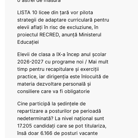
o astfel de măsură
LISTA 10 licee din țară vor pilota
strategii de adaptare curriculară pentru
elevii aflați în risc de excluziune, în
proiectul RECRED, anunță Ministerul
Educației
Elevii de clasa a IX-a încep anul școlar
2026-2027 cu programe noi / Mai mult
timp pentru recapitulare și exerciții
practice, iar dirigenția este înlocuită de
materia dezvoltare personală și
consiliere care va fi obligatorie
Cine participă la ședințele de
repartizare a posturilor pe perioadă
nedeterminată? La nivel național sunt
17.205 candidați care se pot titulariza,
însă doar 6.166 de posturi vacante