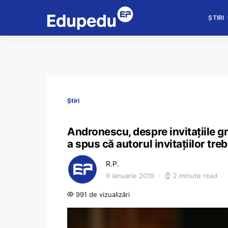
ȘTIRI
Știri
Andronescu, despre invitațiile g
a spus că autorul invitațiilor tre
R.P.
9 ianuarie 2019
2 minute read
991 de vizualizări