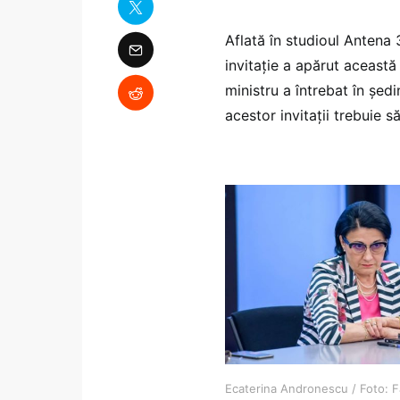
Aflată în studioul Antena 
invitație a apărut această
ministru a întrebat în șed
acestor invitații trebuie s
Ecaterina Andronescu / Foto: