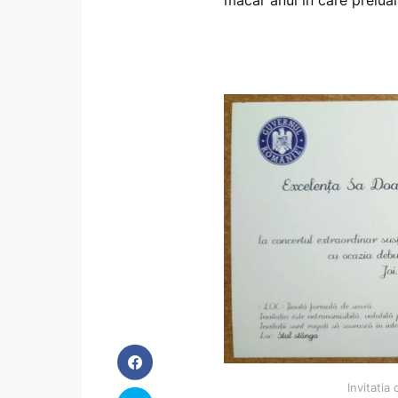
măcar anul în care preluăm
Invitatia