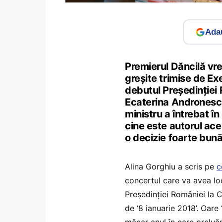
Adau
Premierul Dăncilă vrea
greșite trimise de Ex
debutul Președinției R
Ecaterina Andronescu
ministru a întrebat î
cine este autorul aces
o decizie foarte bună
Alina Gorghiu a scris pe
c
concertul care va avea l
Președinției României la 
de ‘8 ianuarie 2018’. Oare 