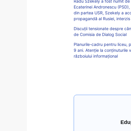
Radu Szekely a fost numit de D
Ecaterinei Andronescu (PSD), c
din partea USR, Szekely a acor
propagandă al Rusiei, interzis
Discuții tensionate despre câ
de Comisia de Dialog Social
Planurile-cadru pentru liceu, pr
9 ani. Atenție la conținuturile
războiului informațional
Edu