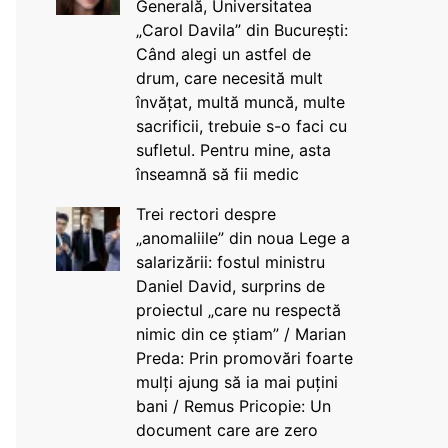
Generală, Universitatea
„Carol Davila” din București:
Când alegi un astfel de
drum, care necesită mult
învățat, multă muncă, multe
sacrificii, trebuie s-o faci cu
sufletul. Pentru mine, asta
înseamnă să fii medic
Trei rectori despre
„anomaliile” din noua Lege a
salarizării: fostul ministru
Daniel David, surprins de
proiectul „care nu respectă
nimic din ce știam” / Marian
Preda: Prin promovări foarte
mulți ajung să ia mai puțini
bani / Remus Pricopie: Un
document care are zero