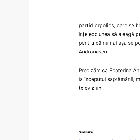
partid orgolios, care se ba
înțelepciunea să aleagă pe
pentru că numai așa se poa
Andronescu.
Precizăm că Ecaterina An
la începutul săptămânii, mi
televiziuni.
Similare