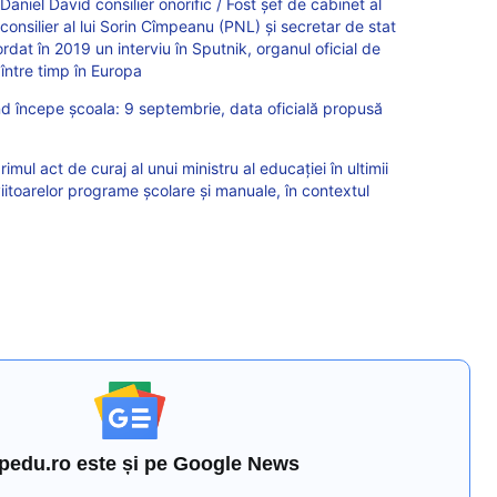
aniel David consilier onorific / Fost șef de cabinet al
onsilier al lui Sorin Cîmpeanu (PNL) și secretar de stat
dat în 2019 un interviu în Sputnik, organul oficial de
 între timp în Europa
nd începe școala: 9 septembrie, data oficială propusă
imul act de curaj al unui ministru al educației în ultimii
 viitoarelor programe școlare și manuale, în contextul
pedu.ro este și pe Google News