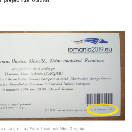
 președinția rotativă!?”
 cu data gresita / Foto: Facebook Alina Gorghiu