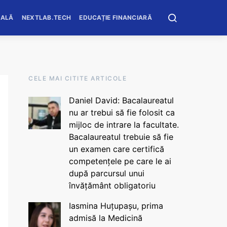
OALĂ
NEXTLAB.TECH
EDUCAȚIE FINANCIARĂ
CELE MAI CITITE ARTICOLE
Daniel David: Bacalaureatul
nu ar trebui să fie folosit ca
mijloc de intrare la facultate.
Bacalaureatul trebuie să fie
un examen care certifică
competențele pe care le ai
după parcursul unui
învățământ obligatoriu
Iasmina Huțupașu, prima
admisă la Medicină