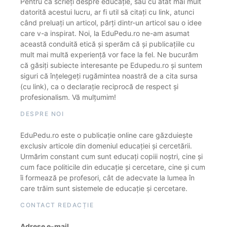
Pentru că scrieți despre educație, sau cu atât mai mult
datorită acestui lucru, ar fi util să citați cu link, atunci
când preluați un articol, părți dintr-un articol sau o idee
care v-a inspirat. Noi, la EduPedu.ro ne-am asumat
această conduită etică și sperăm că și publicațiile cu
mult mai multă experiență vor face la fel. Ne bucurăm
că găsiți subiecte interesante pe Edupedu.ro și suntem
siguri că înțelegeți rugămintea noastră de a cita sursa
(cu link), ca o declarație reciprocă de respect și
profesionalism. Vă mulțumim!
DESPRE NOI
EduPedu.ro este o publicație online care găzduiește
exclusiv articole din domeniul educației și cercetării.
Urmărim constant cum sunt educați copiii noștri, cine și
cum face politicile din educație și cercetare, cine și cum
îi formează pe profesori, cât de adecvate la lumea în
care trăim sunt sistemele de educație și cercetare.
CONTACT REDACȚIE
Adrese e-mail