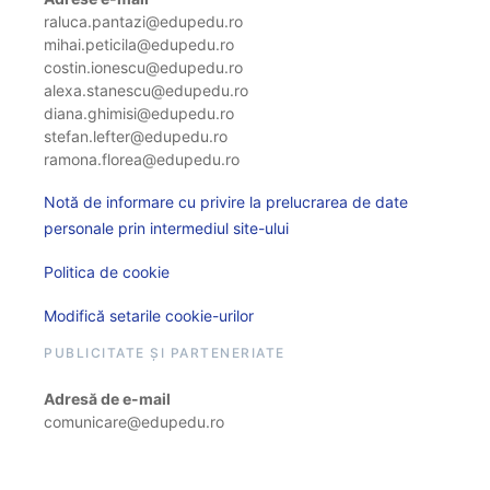
raluca.pantazi@edupedu.ro
mihai.peticila@edupedu.ro
costin.ionescu@edupedu.ro
alexa.stanescu@edupedu.ro
diana.ghimisi@edupedu.ro
stefan.lefter@edupedu.ro
ramona.florea@edupedu.ro
Notă de informare cu privire la prelucrarea de date
personale prin intermediul site-ului
Politica de cookie
Modifică setarile cookie-urilor
PUBLICITATE ȘI PARTENERIATE
Adresă de e-mail
comunicare@edupedu.ro