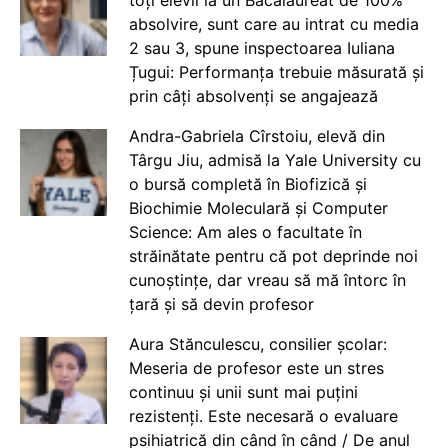
toți elevii la un Bacalaureat de 100%
absolvire, sunt care au intrat cu media
2 sau 3, spune inspectoarea Iuliana
Țugui: Performanța trebuie măsurată și
prin câți absolvenți se angajează
Andra-Gabriela Cîrstoiu, elevă din
Târgu Jiu, admisă la Yale University cu
o bursă completă în Biofizică și
Biochimie Moleculară și Computer
Science: Am ales o facultate în
străinătate pentru că pot deprinde noi
cunoștințe, dar vreau să mă întorc în
țară și să devin profesor
Aura Stănculescu, consilier școlar:
Meseria de profesor este un stres
continuu și unii sunt mai puțini
rezistenți. Este necesară o evaluare
psihiatrică din când în când / De anul