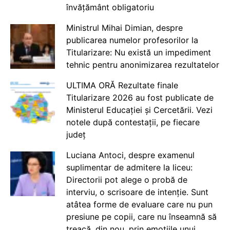
învățământ obligatoriu
Ministrul Mihai Dimian, despre
publicarea numelor profesorilor la
Titularizare: Nu există un impediment
tehnic pentru anonimizarea rezultatelor
ULTIMA ORĂ Rezultate finale
Titularizare 2026 au fost publicate de
Ministerul Educației și Cercetării. Vezi
notele după contestații, pe fiecare
județ
Luciana Antoci, despre examenul
suplimentar de admitere la liceu:
Directorii pot alege o probă de
interviu, o scrisoare de intenție. Sunt
atâtea forme de evaluare care nu pun
presiune pe copii, care nu înseamnă să
treacă, din nou, prin emoțiile unui