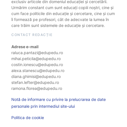
exclusiv articole din domeniul educației și cercetării.
Urmărim constant cum sunt educați copiii noștri, cine și
cum face politicile din educație și cercetare, cine și cum
îi formează pe profesori, cât de adecvate la lumea în
care trăim sunt sistemele de educație și cercetare.
CONTACT REDACȚIE
Adrese e-mail
raluca.pantazi@edupedu.ro
mihai.peticila@edupedu.ro
costin.ionescu@edupedu.ro
alexa.stanescu@edupedu.ro
diana.ghimisi@edupedu.ro
stefan.lefter@edupedu.ro
ramona.florea@edupedu.ro
Notă de informare cu privire la prelucrarea de date
personale prin intermediul site-ului
Politica de cookie