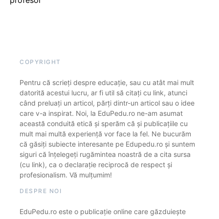
profesor
COPYRIGHT
Pentru că scrieți despre educație, sau cu atât mai mult
datorită acestui lucru, ar fi util să citați cu link, atunci
când preluați un articol, părți dintr-un articol sau o idee
care v-a inspirat. Noi, la EduPedu.ro ne-am asumat
această conduită etică și sperăm că și publicațiile cu
mult mai multă experiență vor face la fel. Ne bucurăm
că găsiți subiecte interesante pe Edupedu.ro și suntem
siguri că înțelegeți rugămintea noastră de a cita sursa
(cu link), ca o declarație reciprocă de respect și
profesionalism. Vă mulțumim!
DESPRE NOI
EduPedu.ro este o publicație online care găzduiește