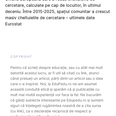
cercetare, calculate pe cap de locuitor, în ultimul
deceniu. Între 2015-2025, spațiul comunitar a crescut
masiv cheltuielile de cercetare – ultimele date
Eurostat
COPYRIGHT
Pentru că scrieți despre educație, sau cu atât mai mult
datorită acestui lucru, ar fi util să citați cu link, atunci
când preluați un articol, părți dintr-un articol sau o idee
care v-a inspirat. Noi, la EduPedu.ro ne-am asumat
această conduită etică și sperăm că și publicațiile cu
mult mai multă experiență vor face la fel. Ne bucurăm
că găsiți subiecte interesante pe Edupedu.ro și suntem
siguri că înțelegeți rugămintea noastră de a cita sursa
(cu link), ca o declarație reciprocă de respect și