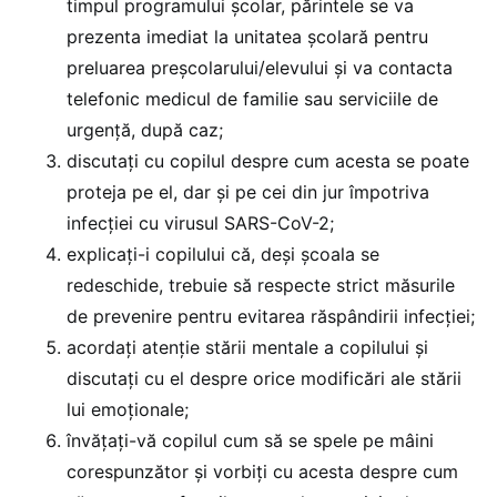
timpul programului şcolar, părintele se va
prezenta imediat la unitatea şcolară pentru
preluarea preşcolarului/elevului şi va contacta
telefonic medicul de familie sau serviciile de
urgenţă, după caz;
discutaţi cu copilul despre cum acesta se poate
proteja pe el, dar şi pe cei din jur împotriva
infecţiei cu virusul SARS-CoV-2;
explicaţi-i copilului că, deşi şcoala se
redeschide, trebuie să respecte strict măsurile
de prevenire pentru evitarea răspândirii infecţiei;
acordaţi atenţie stării mentale a copilului şi
discutaţi cu el despre orice modificări ale stării
lui emoţionale;
învăţaţi-vă copilul cum să se spele pe mâini
corespunzător şi vorbiţi cu acesta despre cum