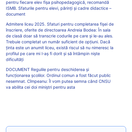
pentru fiecare elev fişa psihopedagogică, recomandă
ISMB. Sfaturile pentru elevi, părinți și cadre didactice –
document
Admitere liceu 2025. Sfaturi pentru completarea fișei de
înscriere, oferite de directoarea Andreia Bodea: În sala
de clasă doar să transcrie codurile pe care şi le-au ales.
Trebuie completat un număr suficient de opţiuni. Dacă
ţinta este un anumit liceu, există riscul să nu nimeresc la
profilul pe care mi l-aş fi dorit şi să întâmpin nişte
dificultăţi
DOCUMENT Regulile pentru deschiderea și
funcționarea școlilor. Ordinul comun a fost făcut public
nesemnat. Cîmpeanu: Îl vom putea semna când CNSU
va abilita cei doi miniștri pentru asta