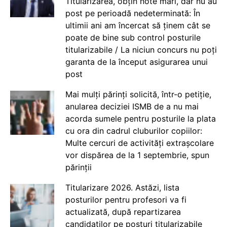
Titularizarea, obțin note mari, dar nu au
post pe perioadă nedeterminată: În
ultimii ani am încercat să ținem cât se
poate de bine sub control posturile
titularizabile / La niciun concurs nu poți
garanta de la început asigurarea unui
post
Mai mulți părinți solicită, într-o petiție,
anularea deciziei ISMB de a nu mai
acorda sumele pentru posturile la plata
cu ora din cadrul cluburilor copiilor:
Multe cercuri de activități extrașcolare
vor dispărea de la 1 septembrie, spun
părinții
Titularizare 2026. Astăzi, lista
posturilor pentru profesori va fi
actualizată, după repartizarea
candidaților pe posturi titularizabile