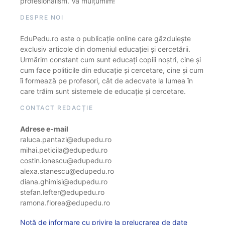
profesionalism. Vă mulțumim!
DESPRE NOI
EduPedu.ro este o publicație online care găzduiește
exclusiv articole din domeniul educației și cercetării.
Urmărim constant cum sunt educați copiii noștri, cine și
cum face politicile din educație și cercetare, cine și cum
îi formează pe profesori, cât de adecvate la lumea în
care trăim sunt sistemele de educație și cercetare.
CONTACT REDACȚIE
Adrese e-mail
raluca.pantazi@edupedu.ro
mihai.peticila@edupedu.ro
costin.ionescu@edupedu.ro
alexa.stanescu@edupedu.ro
diana.ghimisi@edupedu.ro
stefan.lefter@edupedu.ro
ramona.florea@edupedu.ro
Notă de informare cu privire la prelucrarea de date