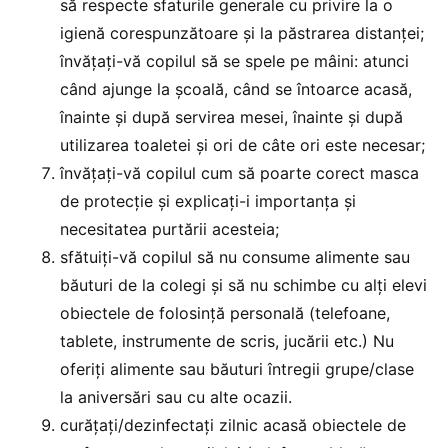
să respecte sfaturile generale cu privire la o
igienă corespunzătoare şi la păstrarea distanţei;
învăţaţi-vă copilul să se spele pe mâini: atunci
când ajunge la şcoală, când se întoarce acasă,
înainte şi după servirea mesei, înainte şi după
utilizarea toaletei şi ori de câte ori este necesar;
învăţaţi-vă copilul cum să poarte corect masca
de protecţie şi explicaţi-i importanţa şi
necesitatea purtării acesteia;
sfătuiţi-vă copilul să nu consume alimente sau
băuturi de la colegi şi să nu schimbe cu alţi elevi
obiectele de folosinţă personală (telefoane,
tablete, instrumente de scris, jucării etc.) Nu
oferiţi alimente sau băuturi întregii grupe/clase
la aniversări sau cu alte ocazii.
curăţaţi/dezinfectaţi zilnic acasă obiectele de