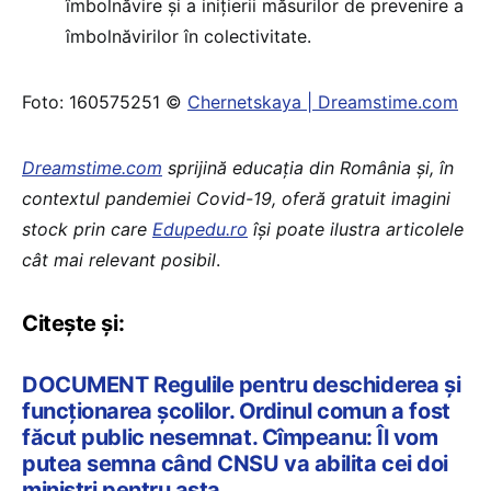
îmbolnăvire şi a iniţierii măsurilor de prevenire a
îmbolnăvirilor în colectivitate.
Foto: 160575251 ©
Chernetskaya | Dreamstime.com
Dreamstime.com
sprijină educaţia din România şi, în
contextul pandemiei Covid-19, oferă gratuit imagini
stock prin care
Edupedu.ro
îşi poate ilustra articolele
cât mai relevant posibil
.
Citește și:
DOCUMENT Regulile pentru deschiderea și
funcționarea școlilor. Ordinul comun a fost
făcut public nesemnat. Cîmpeanu: Îl vom
putea semna când CNSU va abilita cei doi
miniștri pentru asta