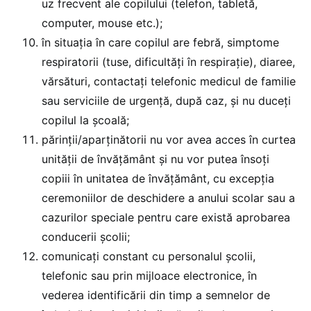
uz frecvent ale copilului (telefon, tabletă,
computer, mouse etc.);
în situaţia în care copilul are febră, simptome
respiratorii (tuse, dificultăţi în respiraţie), diaree,
vărsături, contactaţi telefonic medicul de familie
sau serviciile de urgenţă, după caz, şi nu duceţi
copilul la şcoală;
părinţii/aparţinătorii nu vor avea acces în curtea
unităţii de învăţământ şi nu vor putea însoţi
copiii în unitatea de învăţământ, cu excepţia
ceremoniilor de deschidere a anului scolar sau a
cazurilor speciale pentru care există aprobarea
conducerii şcolii;
comunicaţi constant cu personalul şcolii,
telefonic sau prin mijloace electronice, în
vederea identificării din timp a semnelor de