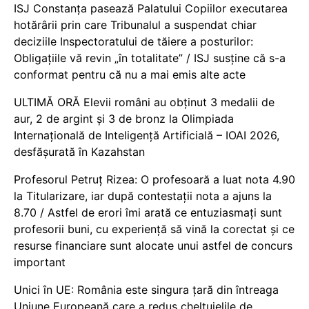
ISJ Constanța pasează Palatului Copiilor executarea
hotărârii prin care Tribunalul a suspendat chiar
deciziile Inspectoratului de tăiere a posturilor:
Obligațiile vă revin „în totalitate” / ISJ susține că s-a
conformat pentru că nu a mai emis alte acte
ULTIMĂ ORĂ Elevii români au obținut 3 medalii de
aur, 2 de argint și 3 de bronz la Olimpiada
Internațională de Inteligență Artificială – IOAI 2026,
desfășurată în Kazahstan
Profesorul Petruț Rizea: O profesoară a luat nota 4.90
la Titularizare, iar după contestații nota a ajuns la
8.70 / Astfel de erori îmi arată ce entuziasmați sunt
profesorii buni, cu experiență să vină la corectat și ce
resurse financiare sunt alocate unui astfel de concurs
important
Unici în UE: România este singura țară din întreaga
Uniune Europeană care a redus cheltuielile de