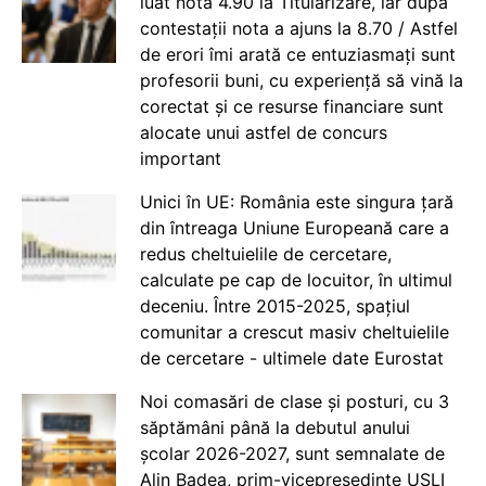
luat nota 4.90 la Titularizare, iar după
contestații nota a ajuns la 8.70 / Astfel
de erori îmi arată ce entuziasmați sunt
profesorii buni, cu experiență să vină la
corectat și ce resurse financiare sunt
alocate unui astfel de concurs
important
Unici în UE: România este singura țară
din întreaga Uniune Europeană care a
redus cheltuielile de cercetare,
calculate pe cap de locuitor, în ultimul
deceniu. Între 2015-2025, spațiul
comunitar a crescut masiv cheltuielile
de cercetare - ultimele date Eurostat
Noi comasări de clase și posturi, cu 3
săptămâni până la debutul anului
școlar 2026-2027, sunt semnalate de
Alin Badea, prim-vicepreședinte USLI