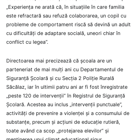
„Experiența ne arată că, în situațiile în care familia
este refractară sau refuză colaborarea, un copil cu
probleme de comportament riscă să devină un adult
cu dificultăți de adaptare socială, uneori chiar în
conflict cu legea”.
Directoarea mai precizează că școala are un
parteneriat de mai mulți ani cu Departamentul de
Siguranță Școlară și cu Secția 2 Poliție Rurală
Săcălaz, iar în ultimii patru ani ar fi fost înregistrate
„peste 120 de intervenții” în Registrul de Siguranță
Școlară. Acestea au inclus „intervenții punctuale”,
activități de prevenire a violenței și a consumului de
substanțe, precum și acțiuni de educație rutieră,
toate având ca scop „protejarea elevilor” și
menținerea unui climat educațional sigur.