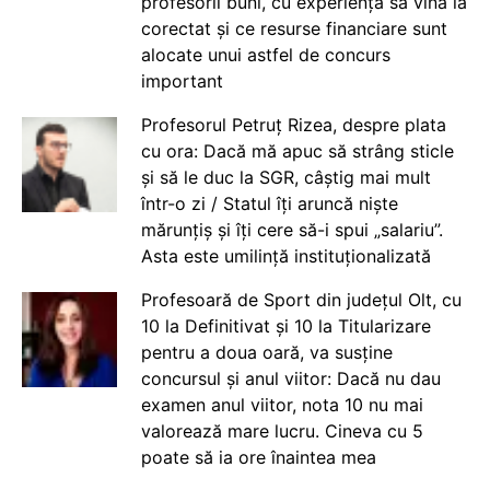
profesorii buni, cu experiență să vină la
corectat și ce resurse financiare sunt
alocate unui astfel de concurs
important
Profesorul Petruț Rizea, despre plata
cu ora: Dacă mă apuc să strâng sticle
și să le duc la SGR, câștig mai mult
într-o zi / Statul îți aruncă niște
mărunțiș și îți cere să-i spui „salariu”.
Asta este umilință instituționalizată
Profesoară de Sport din județul Olt, cu
10 la Definitivat și 10 la Titularizare
pentru a doua oară, va susține
concursul și anul viitor: Dacă nu dau
examen anul viitor, nota 10 nu mai
valorează mare lucru. Cineva cu 5
poate să ia ore înaintea mea