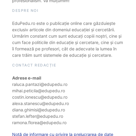
profesionalism. Vă mulțumim!
DESPRE NOI
EduPedu.ro este o publicație online care găzduiește
exclusiv articole din domeniul educației și cercetării.
Urmărim constant cum sunt educați copiii noștri, cine și
cum face politicile din educație și cercetare, cine și cum
îi formează pe profesori, cât de adecvate la lumea în
care trăim sunt sistemele de educație și cercetare.
CONTACT REDACȚIE
Adrese e-mail
raluca.pantazi@edupedu.ro
mihai.peticila@edupedu.ro
costin.ionescu@edupedu.ro
alexa.stanescu@edupedu.ro
diana.ghimisi@edupedu.ro
stefan.lefter@edupedu.ro
ramona.florea@edupedu.ro
Notă de informare cu privire la prelucrarea de date