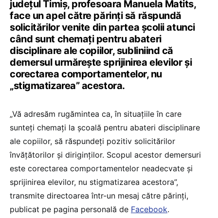
județul Timiș, profesoara Manuela Matits,
face un apel către părinți să răspundă
solicitărilor venite din partea școlii atunci
când sunt chemați pentru abateri
disciplinare ale copiilor, subliniind că
demersul urmărește sprijinirea elevilor și
corectarea comportamentelor, nu
„stigmatizarea” acestora.
„Vă adresăm rugămintea ca, în situațiile în care
sunteți chemați la școală pentru abateri disciplinare
ale copiilor, să răspundeți pozitiv solicitărilor
învățătorilor și diriginților. Scopul acestor demersuri
este corectarea comportamentelor neadecvate și
sprijinirea elevilor, nu stigmatizarea acestora”,
transmite directoarea într-un mesaj către părinți,
publicat pe pagina personală de
Facebook
.