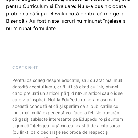
pentru Curriculum și Evaluare: Nu s-a pus niciodată
problema să îi pui elevului notă pentru că merge la
Biserică / Au fost niște lucruri nu minunat înțelese și
nu minunat formulate
COPYRIGHT
Pentru că scrieți despre educație, sau cu atât mai mult
datorită acestui lucru, ar fi util să citați cu link, atunci
când preluați un articol, părți dintr-un articol sau o idee
care v-a inspirat. Noi, la EduPedu.ro ne-am asumat
această conduită etică și sperăm că și publicațiile cu
mult mai multă experiență vor face la fel. Ne bucurăm
că găsiți subiecte interesante pe Edupedu.ro și suntem
siguri că înțelegeți rugămintea noastră de a cita sursa
(cu link), ca o declarație reciprocă de respect și