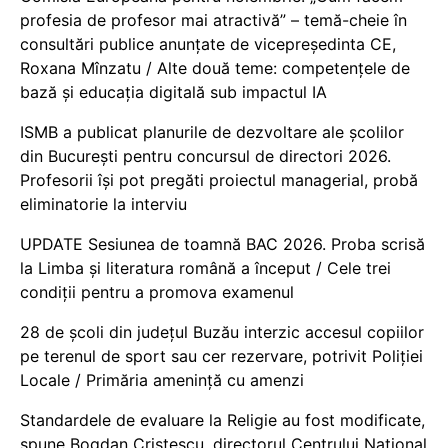
profesia de profesor mai atractivă” – temă-cheie în
consultări publice anunțate de vicepreședinta CE,
Roxana Mînzatu / Alte două teme: competențele de
bază și educația digitală sub impactul IA
ISMB a publicat planurile de dezvoltare ale școlilor
din București pentru concursul de directori 2026.
Profesorii își pot pregăti proiectul managerial, probă
eliminatorie la interviu
UPDATE Sesiunea de toamnă BAC 2026. Proba scrisă
la Limba și literatura română a început / Cele trei
condiții pentru a promova examenul
28 de școli din județul Buzău interzic accesul copiilor
pe terenul de sport sau cer rezervare, potrivit Poliției
Locale / Primăria amenință cu amenzi
Standardele de evaluare la Religie au fost modificate,
spune Bogdan Cristescu, directorul Centrului Național