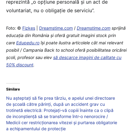
reprezintă „o opțiune personală și un act de
voluntariat, nu o obligație de serviciu”.
Foto: ©
Fizkes
|
Dreamstime.com
/
Dreamstime.com
sprijină
educaţia din România şi oferă gratuit imagini stock prin
care
Edupedu.ro
îşi poate ilustra articolele cât mai relevant
posibil / Campania Back to school oferă posibilitatea oricărei
școli, profesor sau elev
să descarce imagini de calitate cu
50% discount
.
Similare
Nu așteptați să fie prea târziu, e apelul unei directoare
de școală către părinți, după un accident grav cu
trotinetă electrică: Protejați-vă copiii înainte ca o clipă
de inconștiență să se transforme într-o nenorocire /
Medicii cer restricționarea vitezei și purtarea obligatorie
a echipamentului de protecție