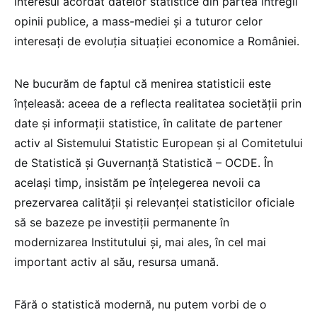
interesul acordat datelor statistice din partea întregii
opinii publice, a mass-mediei şi a tuturor celor
interesaţi de evoluţia situaţiei economice a României.
Ne bucurăm de faptul că menirea statisticii este
înţeleasă: aceea de a reflecta realitatea societăţii prin
date şi informaţii statistice, în calitate de partener
activ al Sistemului Statistic European şi al Comitetului
de Statistică şi Guvernanţă Statistică – OCDE. În
acelaşi timp, insistăm pe înţelegerea nevoii ca
prezervarea calităţii şi relevanţei statisticilor oficiale
să se bazeze pe investiţii permanente în
modernizarea Institutului şi, mai ales, în cel mai
important activ al său, resursa umană.
Fără o statistică modernă, nu putem vorbi de o