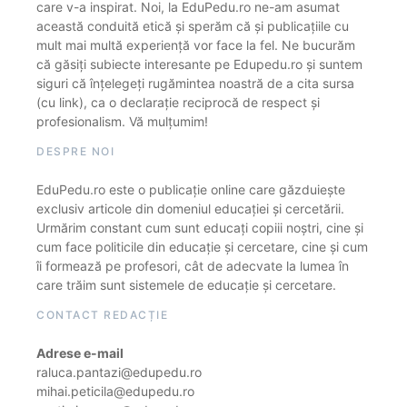
care v-a inspirat. Noi, la EduPedu.ro ne-am asumat
această conduită etică și sperăm că și publicațiile cu
mult mai multă experiență vor face la fel. Ne bucurăm
că găsiți subiecte interesante pe Edupedu.ro și suntem
siguri că înțelegeți rugămintea noastră de a cita sursa
(cu link), ca o declarație reciprocă de respect și
profesionalism. Vă mulțumim!
DESPRE NOI
EduPedu.ro este o publicație online care găzduiește
exclusiv articole din domeniul educației și cercetării.
Urmărim constant cum sunt educați copiii noștri, cine și
cum face politicile din educație și cercetare, cine și cum
îi formează pe profesori, cât de adecvate la lumea în
care trăim sunt sistemele de educație și cercetare.
CONTACT REDACȚIE
Adrese e-mail
raluca.pantazi@edupedu.ro
mihai.peticila@edupedu.ro