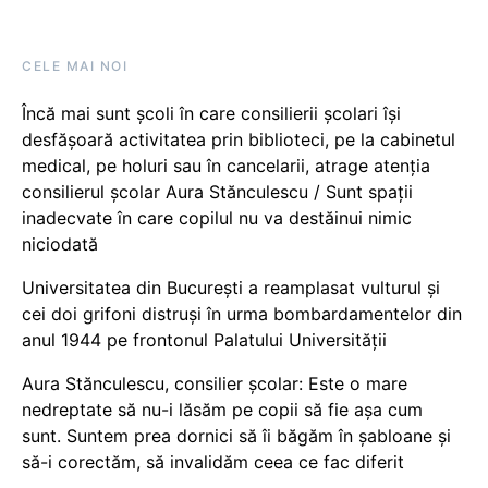
CELE MAI NOI
Încă mai sunt școli în care consilierii școlari își
desfășoară activitatea prin biblioteci, pe la cabinetul
medical, pe holuri sau în cancelarii, atrage atenția
consilierul școlar Aura Stănculescu / Sunt spații
inadecvate în care copilul nu va destăinui nimic
niciodată
Universitatea din București a reamplasat vulturul și
cei doi grifoni distruși în urma bombardamentelor din
anul 1944 pe frontonul Palatului Universității
Aura Stănculescu, consilier școlar: Este o mare
nedreptate să nu-i lăsăm pe copii să fie așa cum
sunt. Suntem prea dornici să îi băgăm în șabloane și
să-i corectăm, să invalidăm ceea ce fac diferit