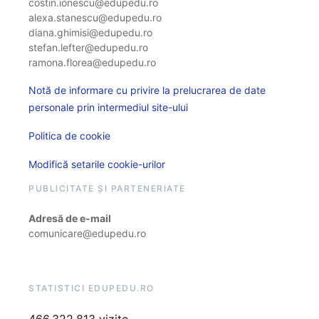
costin.ionescu@edupedu.ro
alexa.stanescu@edupedu.ro
diana.ghimisi@edupedu.ro
stefan.lefter@edupedu.ro
ramona.florea@edupedu.ro
Notă de informare cu privire la prelucrarea de date
personale prin intermediul site-ului
Politica de cookie
Modifică setarile cookie-urilor
PUBLICITATE ȘI PARTENERIATE
Adresă de e-mail
comunicare@edupedu.ro
STATISTICI EDUPEDU.RO