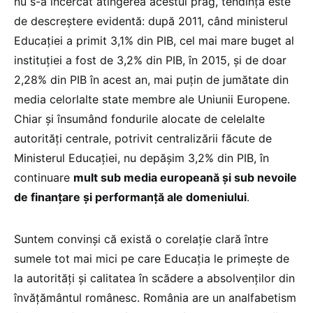
nu s-a încercat atingerea acestui prag, tendința este
de descreștere evidentă: după 2011, când ministerul
Educației a primit 3,1% din PIB, cel mai mare buget al
instituției a fost de 3,2% din PIB, în 2015, și de doar
2,28% din PIB în acest an, mai puțin de jumătate din
media celorlalte state membre ale Uniunii Europene.
Chiar și însumând fondurile alocate de celelalte
autorități centrale, potrivit centralizării făcute de
Ministerul Educației, nu depășim 3,2% din PIB, în
continuare
mult sub media europeană și sub nevoile
de finanțare și performanță ale domeniului
.
Suntem convinși că există o corelație clară între
sumele tot mai mici pe care Educația le primește de
la autorități și calitatea în scădere a absolvenților din
învățământul românesc. România are un analfabetism