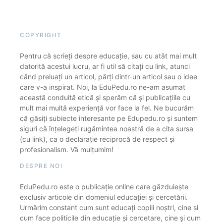
COPYRIGHT
Pentru că scrieți despre educație, sau cu atât mai mult
datorită acestui lucru, ar fi util să citați cu link, atunci
când preluați un articol, părți dintr-un articol sau o idee
care v-a inspirat. Noi, la EduPedu.ro ne-am asumat
această conduită etică și sperăm că și publicațiile cu
mult mai multă experiență vor face la fel. Ne bucurăm
că găsiți subiecte interesante pe Edupedu.ro și suntem
siguri că înțelegeți rugămintea noastră de a cita sursa
(cu link), ca o declarație reciprocă de respect și
profesionalism. Vă mulțumim!
DESPRE NOI
EduPedu.ro este o publicație online care găzduiește
exclusiv articole din domeniul educației și cercetării.
Urmărim constant cum sunt educați copiii noștri, cine și
cum face politicile din educație și cercetare, cine și cum