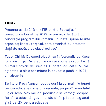
Similare
Propunerea de 2,1% din PIB pentru Educație, în
proiectul de buget pe 2023 nu are nicio legătură cu
prioritățile programului România Educată, spune Alianța
organizațiilor studențești, care amenință cu proteste
„față de nepăsarea clasei politice”
Tudor Chirilă: Cu capul plecat, ca în fotografia cu Klaus
Iohannis, Ligia Deca spune ce i se spune să spună – că
nu mai e nevoie de 6% din PIB pentru educație. Nu vă
așteptați la nicio schimbare în educație până în 2024,
vin alegerile
Scriitorul Radu Vancu, reacție dură la cel mai mic buget
pentru educație din istoria recentă, propus în mandatul
Ligiei Deca: Maximul de ipocrizie e să vorbești despre
România educată, guvernul tău să fie plin de plagiatori
și să dai 2% pentru educație