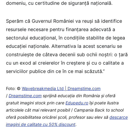
domeniu, cu certitudine de siguranță națională.
Sperăm că Guvernul României va reuși să identifice
resursele necesare pentru finanțarea adecvată a
sectorului educațional, în condițiile stabilite de legea
educației naționale. Alternativa la acest scenariu se
construiește de câteva decenii sub ochii noștri: o țară
cu un exod al creierelor în creștere și cu o calitate a
serviciilor publice din ce în ce mai scăzută.”
Foto: ©
Wavebreakmedia Ltd | Dreamstime.com
/
Dreamstime.com
sprijină educaţia din România şi oferă
gratuit imagini stock prin care
Edupedu.ro
îşi poate ilustra
articolele cât mai relevant posibil
/
Campania Back to school
oferă posibilitatea oricărei școli, profesor sau elev să
descarce
imagini de calitate cu 50% discount
.