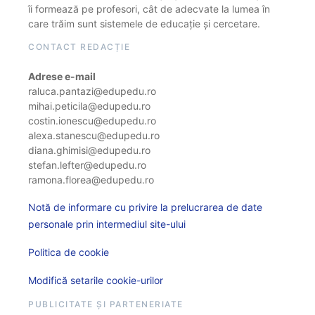
îi formează pe profesori, cât de adecvate la lumea în
care trăim sunt sistemele de educație și cercetare.
CONTACT REDACȚIE
Adrese e-mail
raluca.pantazi@edupedu.ro
mihai.peticila@edupedu.ro
costin.ionescu@edupedu.ro
alexa.stanescu@edupedu.ro
diana.ghimisi@edupedu.ro
stefan.lefter@edupedu.ro
ramona.florea@edupedu.ro
Notă de informare cu privire la prelucrarea de date
personale prin intermediul site-ului
Politica de cookie
Modifică setarile cookie-urilor
PUBLICITATE ȘI PARTENERIATE