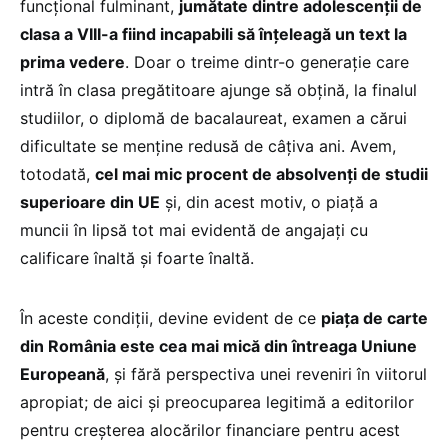
funcțional fulminant,
jumătate dintre adolescenții de
clasa a VIII-a fiind incapabili să înțeleagă un text la
prima vedere
. Doar o treime dintr-o generație care
intră în clasa pregătitoare ajunge să obțină, la finalul
studiilor, o diplomă de bacalaureat, examen a cărui
dificultate se menține redusă de câțiva ani. Avem,
totodată,
cel mai mic procent de absolvenți de studii
superioare din UE
și, din acest motiv, o piață a
muncii în lipsă tot mai evidentă de angajați cu
calificare înaltă și foarte înaltă.
În aceste condiții, devine evident de ce
piața de carte
din România este cea mai mică din întreaga Uniune
Europeană
, și fără perspectiva unei reveniri în viitorul
apropiat; de aici și preocuparea legitimă a editorilor
pentru creșterea alocărilor financiare pentru acest