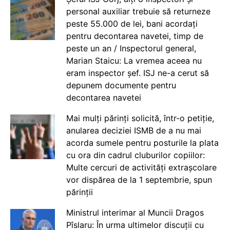
personal auxiliar trebuie să returneze
peste 55.000 de lei, bani acordați
pentru decontarea navetei, timp de
peste un an / Inspectorul general,
Marian Staicu: La vremea aceea nu
eram inspector șef. ISJ ne-a cerut să
depunem documente pentru
decontarea navetei
Mai mulți părinți solicită, într-o petiție,
anularea deciziei ISMB de a nu mai
acorda sumele pentru posturile la plata
cu ora din cadrul cluburilor copiilor:
Multe cercuri de activități extrașcolare
vor dispărea de la 1 septembrie, spun
părinții
Ministrul interimar al Muncii Dragos
Pîslaru: În urma ultimelor discuții cu