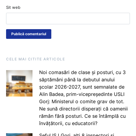
Sit web
CELE MAI CITITE ARTICOLE
Noi comasări de clase și posturi, cu 3
săptămâni până la debutul anului
școlar 2026-2027, sunt semnalate de
Alin Badea, prim-vicepreședinte USLI
Gorj: Ministerul o comite grav de tot.
Ne sună directorii disperați că oamenii
rămân fără posturi. Ce se întâmplă cu
învățătorii, cu educatorii?
Șeful ISJ Gorj, alți 8 inspectori și