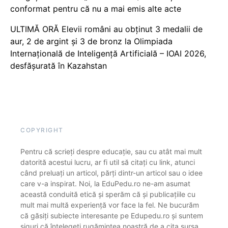
conformat pentru că nu a mai emis alte acte
ULTIMĂ ORĂ Elevii români au obținut 3 medalii de
aur, 2 de argint și 3 de bronz la Olimpiada
Internațională de Inteligență Artificială – IOAI 2026,
desfășurată în Kazahstan
COPYRIGHT
Pentru că scrieți despre educație, sau cu atât mai mult
datorită acestui lucru, ar fi util să citați cu link, atunci
când preluați un articol, părți dintr-un articol sau o idee
care v-a inspirat. Noi, la EduPedu.ro ne-am asumat
această conduită etică și sperăm că și publicațiile cu
mult mai multă experiență vor face la fel. Ne bucurăm
că găsiți subiecte interesante pe Edupedu.ro și suntem
siguri că înțelegeți rugămintea noastră de a cita sursa