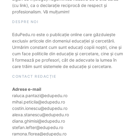
(cu link), ca o declarație reciprocă de respect și
profesionalism. Vă mulțumim!
DESPRE NOI
EduPedu.ro este o publicație online care găzduiește
exclusiv articole din domeniul educației și cercetării.
Urmărim constant cum sunt educați copiii noștri, cine și
cum face politicile din educație și cercetare, cine și cum
îi formează pe profesori, cât de adecvate la lumea în
care trăim sunt sistemele de educație și cercetare.
CONTACT REDACȚIE
Adrese e-mail
raluca.pantazi@edupedu.ro
mihai.peticila@edupedu.ro
costin.ionescu@edupedu.ro
alexa.stanescu@edupedu.ro
diana.ghimisi@edupedu.ro
stefan.lefter@edupedu.ro
ramona.florea@edupedu.ro