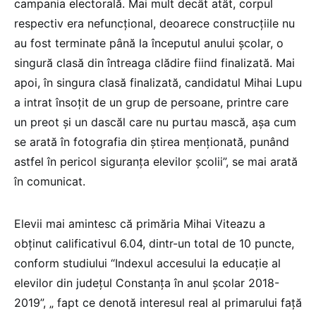
campania electorală. Mai mult decât atât, corpul
respectiv era nefuncțional, deoarece construcțiile nu
au fost terminate până la începutul anului școlar, o
singură clasă din întreaga clădire fiind finalizată. Mai
apoi, în singura clasă finalizată, candidatul Mihai Lupu
a intrat însoțit de un grup de persoane, printre care
un preot și un dascăl care nu purtau mască, așa cum
se arată în fotografia din știrea menționată, punând
astfel în pericol siguranța elevilor școlii”, se mai arată
în comunicat.
Elevii mai amintesc că primăria Mihai Viteazu a
obținut calificativul 6.04, dintr-un total de 10 puncte,
conform studiului “Indexul accesului la educație al
elevilor din județul Constanța în anul școlar 2018-
2019”, „ fapt ce denotă interesul real al primarului față