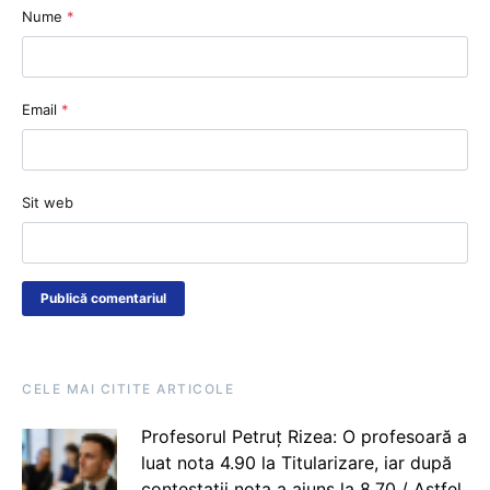
Nume
*
Email
*
Sit web
CELE MAI CITITE ARTICOLE
Profesorul Petruț Rizea: O profesoară a
luat nota 4.90 la Titularizare, iar după
contestații nota a ajuns la 8.70 / Astfel