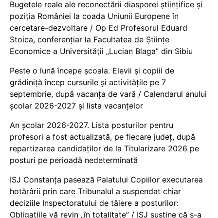
Bugetele reale ale reconectării diasporei științifice și
poziția României la coada Uniunii Europene în
cercetare-dezvoltare / Op Ed Profesorul Eduard
Stoica, conferențiar la Facultatea de Științe
Economice a Universității „Lucian Blaga” din Sibiu
Peste o lună începe școala. Elevii și copiii de
grădiniță încep cursurile și activitățile pe 7
septembrie, după vacanța de vară / Calendarul anului
școlar 2026-2027 și lista vacanțelor
An școlar 2026-2027. Lista posturilor pentru
profesori a fost actualizată, pe fiecare județ, după
repartizarea candidaților de la Titularizare 2026 pe
posturi pe perioadă nedeterminată
ISJ Constanța pasează Palatului Copiilor executarea
hotărârii prin care Tribunalul a suspendat chiar
deciziile Inspectoratului de tăiere a posturilor:
Obligațiile vă revin „în totalitate” / ISJ susține că s-a