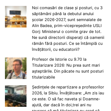
Noi comasări de clase și posturi, cu 3
săptămâni până la debutul anului
școlar 2026-2027, sunt semnalate de
Alin Badea, prim-vicepreședinte USLI
Gorj: Ministerul o comite grav de tot.
Ne sună directorii disperați că oamenii
rămân fără posturi. Ce se întâmplă cu
învățătorii, cu educatorii?
Profesor de Istorie cu 9.70 la
Titularizare 2026: Nu prea sunt mari
așteptările. Din păcate nu sunt posturi
titularizabile
Ședințele de repartizare a profesorilor
2026, la Sibiu. Învățătoare: „Am zis iau
ce este. O să fac naveta și Doamne-
ajută, dar dacă în doi,trei ani nu
reușesc să mă titularizez nu cred că