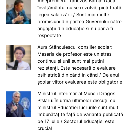
Vicepremierul Tanczos Barna: Dacă
învățământul nu se rezolvă, pică toată
legea salarizării / Sunt mai multe
promisiuni din partea Guvernului către
angajații din educație și nu par a fi
respectate
Aura Stănculescu, consilier școlar:
Meseria de profesor este un stres
continuu și unii sunt mai puțini
rezistenți. Este necesară o evaluare
psihiatrică din când în când / De anul
școlar viitor evaluarea este obligatorie
Ministrul interimar al Muncii Dragos
Pîslaru: În urma ultimelor discuții cu
ministrul Educației lucrurile sunt mult
îmbunătățite față de varianta publicată
pe 17 iulie / Sectorul educației este
crucial