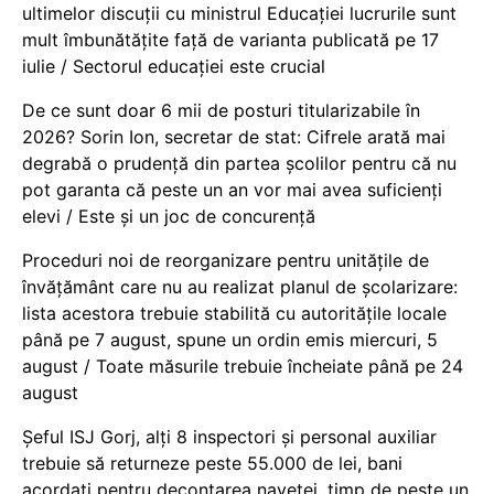
ultimelor discuții cu ministrul Educației lucrurile sunt
mult îmbunătățite față de varianta publicată pe 17
iulie / Sectorul educației este crucial
De ce sunt doar 6 mii de posturi titularizabile în
2026? Sorin Ion, secretar de stat: Cifrele arată mai
degrabă o prudență din partea școlilor pentru că nu
pot garanta că peste un an vor mai avea suficienți
elevi / Este și un joc de concurență
Proceduri noi de reorganizare pentru unitățile de
învățământ care nu au realizat planul de școlarizare:
lista acestora trebuie stabilită cu autoritățile locale
până pe 7 august, spune un ordin emis miercuri, 5
august / Toate măsurile trebuie încheiate până pe 24
august
Șeful ISJ Gorj, alți 8 inspectori și personal auxiliar
trebuie să returneze peste 55.000 de lei, bani
acordați pentru decontarea navetei, timp de peste un