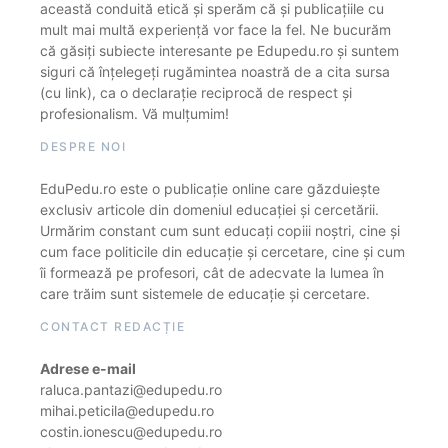
această conduită etică și sperăm că și publicațiile cu
mult mai multă experiență vor face la fel. Ne bucurăm
că găsiți subiecte interesante pe Edupedu.ro și suntem
siguri că înțelegeți rugămintea noastră de a cita sursa
(cu link), ca o declarație reciprocă de respect și
profesionalism. Vă mulțumim!
DESPRE NOI
EduPedu.ro este o publicație online care găzduiește
exclusiv articole din domeniul educației și cercetării.
Urmărim constant cum sunt educați copiii noștri, cine și
cum face politicile din educație și cercetare, cine și cum
îi formează pe profesori, cât de adecvate la lumea în
care trăim sunt sistemele de educație și cercetare.
CONTACT REDACȚIE
Adrese e-mail
raluca.pantazi@edupedu.ro
mihai.peticila@edupedu.ro
costin.ionescu@edupedu.ro