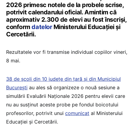
2026 primesc notele de la probele scrise,
potrivit calendarului oficial. Amintim că
aproximativ 2.300 de elevi au fost înscriși,
conform
datelor
Ministerului Educației și
Cercetării.
Rezultatele vor fi transmise individual copiilor vineri,
8 mai.
38 de școli din 10 județe din țară și din Municipiul
București
au ales să organizeze o nouă sesiune a
simulării Evaluării Naționale 2026 pentru elevii care
nu au susținut aceste probe pe fondul boicotului
profesorilor, potrivit unui
comunicat
al Ministerului
Educației și Cercetării.