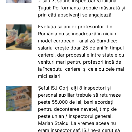
2 sau 3, spune inspectoarea Iuliana
Țugui: Performanța trebuie măsurată și
prin câți absolvenți se angajează
Evoluția salariilor profesorilor din
România nu se încadrează în niciun
model european - analiză Eurydice:
salariul crește doar 25 de ani în timpul
carierei, dar procesul e între statele cu
venituri mari pentru profesori încă de
la începutul carierei și cele cu cele mai
mici salarii
Șeful ISJ Gorj, alți 8 inspectori și
personal auxiliar trebuie să returneze
peste 55.000 de lei, bani acordați
pentru decontarea navetei, timp de
peste un an / Inspectorul general,
Marian Staicu: La vremea aceea nu
eram inspector șef. ISJ ne-a cerut să