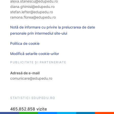
alexa.stanescu@edupedu.ro
diana.ghimisi@edupedu.ro
stefan.lefter@edupedu.ro
ramona.florea@edupedu.ro
Notă de informare cu privire la prelucrarea de date
personale prin intermediul site-ului
Politica de cookie
Modifică setarile cookie-urilor
PUBLICITATE ȘI PARTENERIATE
Adresă de e-mail
comunicare@edupedu.ro
STATISTICI EDUPEDU.RO
465.852.858 vizite