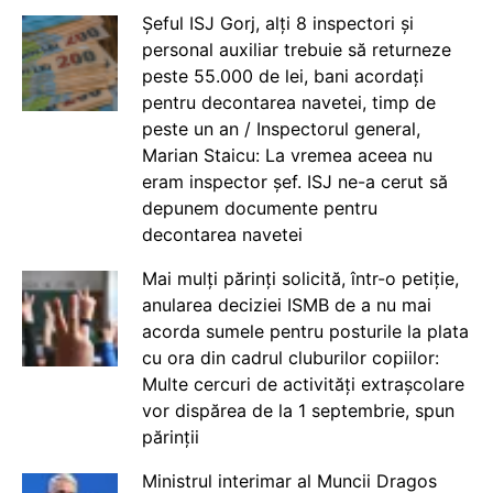
Șeful ISJ Gorj, alți 8 inspectori și
personal auxiliar trebuie să returneze
peste 55.000 de lei, bani acordați
pentru decontarea navetei, timp de
peste un an / Inspectorul general,
Marian Staicu: La vremea aceea nu
eram inspector șef. ISJ ne-a cerut să
depunem documente pentru
decontarea navetei
Mai mulți părinți solicită, într-o petiție,
anularea deciziei ISMB de a nu mai
acorda sumele pentru posturile la plata
cu ora din cadrul cluburilor copiilor:
Multe cercuri de activități extrașcolare
vor dispărea de la 1 septembrie, spun
părinții
Ministrul interimar al Muncii Dragos