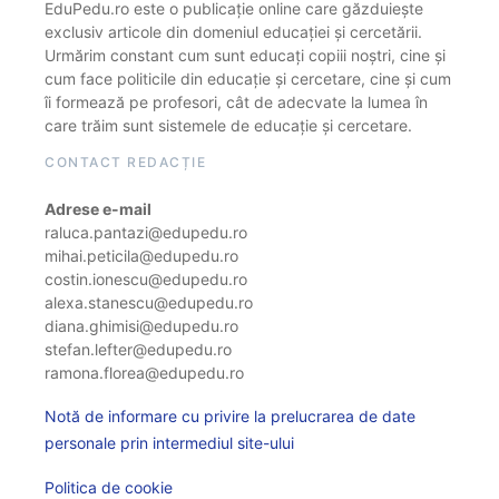
EduPedu.ro este o publicație online care găzduiește
exclusiv articole din domeniul educației și cercetării.
Urmărim constant cum sunt educați copiii noștri, cine și
cum face politicile din educație și cercetare, cine și cum
îi formează pe profesori, cât de adecvate la lumea în
care trăim sunt sistemele de educație și cercetare.
CONTACT REDACȚIE
Adrese e-mail
raluca.pantazi@edupedu.ro
mihai.peticila@edupedu.ro
costin.ionescu@edupedu.ro
alexa.stanescu@edupedu.ro
diana.ghimisi@edupedu.ro
stefan.lefter@edupedu.ro
ramona.florea@edupedu.ro
Notă de informare cu privire la prelucrarea de date
personale prin intermediul site-ului
Politica de cookie