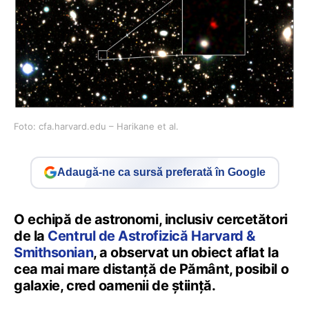
Foto: cfa.harvard.edu – Harikane et al.
Adaugă-ne ca sursă preferată în Google
O echipă de astronomi, inclusiv cercetători
de la
Centrul de Astrofizică Harvard &
Smithsonian
, a observat un obiect aflat la
cea mai mare distanță de Pământ, posibil o
galaxie, cred oamenii de știință.