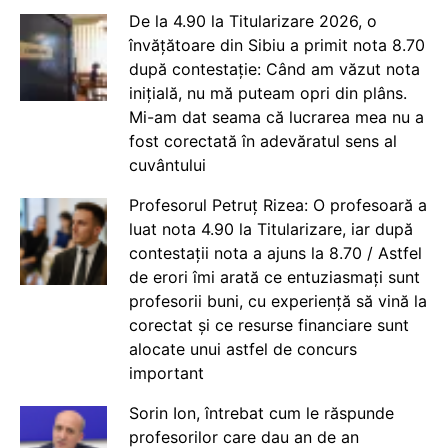
De la 4.90 la Titularizare 2026, o
învățătoare din Sibiu a primit nota 8.70
după contestație: Când am văzut nota
inițială, nu mă puteam opri din plâns.
Mi-am dat seama că lucrarea mea nu a
fost corectată în adevăratul sens al
cuvântului
Profesorul Petruț Rizea: O profesoară a
luat nota 4.90 la Titularizare, iar după
contestații nota a ajuns la 8.70 / Astfel
de erori îmi arată ce entuziasmați sunt
profesorii buni, cu experiență să vină la
corectat și ce resurse financiare sunt
alocate unui astfel de concurs
important
Sorin Ion, întrebat cum le răspunde
profesorilor care dau an de an