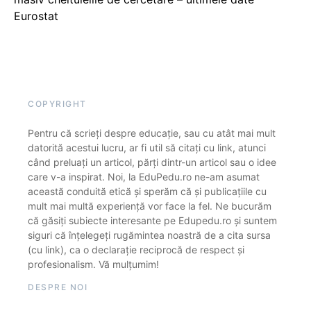
Eurostat
COPYRIGHT
Pentru că scrieți despre educație, sau cu atât mai mult
datorită acestui lucru, ar fi util să citați cu link, atunci
când preluați un articol, părți dintr-un articol sau o idee
care v-a inspirat. Noi, la EduPedu.ro ne-am asumat
această conduită etică și sperăm că și publicațiile cu
mult mai multă experiență vor face la fel. Ne bucurăm
că găsiți subiecte interesante pe Edupedu.ro și suntem
siguri că înțelegeți rugămintea noastră de a cita sursa
(cu link), ca o declarație reciprocă de respect și
profesionalism. Vă mulțumim!
DESPRE NOI