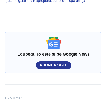
ajutat: o galaxie din apropiere, cu rol de ”lupă uriașă”
Edupedu.ro este și pe Google News
ABONEAZĂ-TE
1 COMMENT