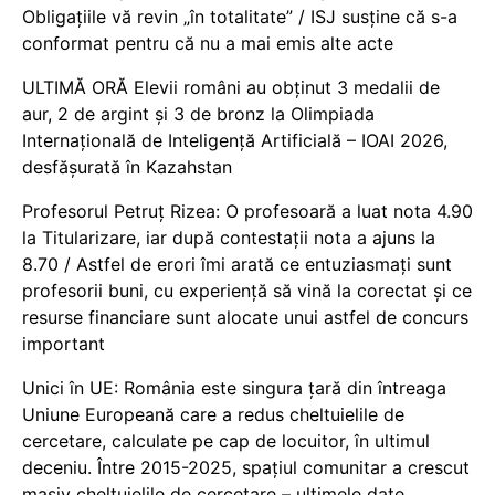
Obligațiile vă revin „în totalitate” / ISJ susține că s-a
conformat pentru că nu a mai emis alte acte
ULTIMĂ ORĂ Elevii români au obținut 3 medalii de
aur, 2 de argint și 3 de bronz la Olimpiada
Internațională de Inteligență Artificială – IOAI 2026,
desfășurată în Kazahstan
Profesorul Petruț Rizea: O profesoară a luat nota 4.90
la Titularizare, iar după contestații nota a ajuns la
8.70 / Astfel de erori îmi arată ce entuziasmați sunt
profesorii buni, cu experiență să vină la corectat și ce
resurse financiare sunt alocate unui astfel de concurs
important
Unici în UE: România este singura țară din întreaga
Uniune Europeană care a redus cheltuielile de
cercetare, calculate pe cap de locuitor, în ultimul
deceniu. Între 2015-2025, spațiul comunitar a crescut
masiv cheltuielile de cercetare – ultimele date