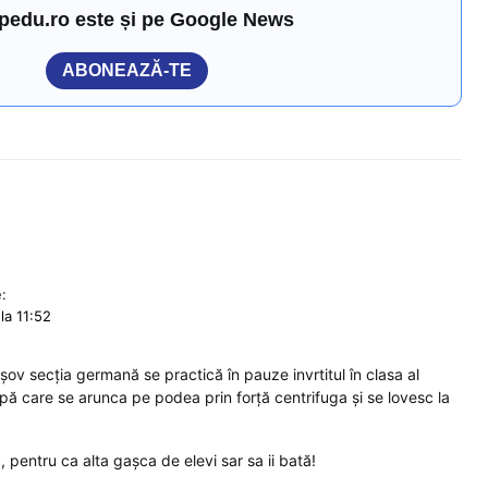
pedu.ro este și pe Google News
ABONEAZĂ-TE
:
la 11:52
șov secția germană se practică în pauze invrtitul în clasa al
după care se arunca pe podea prin forță centrifuga și se lovesc la
 pentru ca alta gașca de elevi sar sa ii bată!