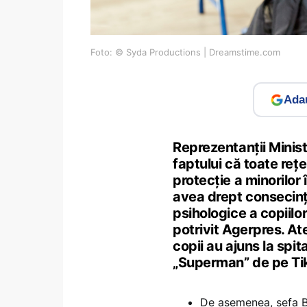
Foto: © Syda Productions | Dreamstime.com
Adau
Reprezentanţii Minist
faptului că toate reţe
protecţie a minorilor 
avea drept consecinţă
psihologice a copiilor
potrivit Agerpres. Ate
copii au ajuns la spi
„Superman” de pe Ti
De asemenea, șefa Bi