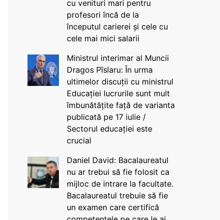
cu venituri mari pentru
profesori încă de la
începutul carierei și cele cu
cele mai mici salarii
Ministrul interimar al Muncii
Dragos Pîslaru: În urma
ultimelor discuții cu ministrul
Educației lucrurile sunt mult
îmbunătățite față de varianta
publicată pe 17 iulie /
Sectorul educației este
crucial
Daniel David: Bacalaureatul
nu ar trebui să fie folosit ca
mijloc de intrare la facultate.
Bacalaureatul trebuie să fie
un examen care certifică
competențele pe care le ai