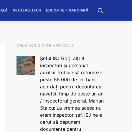
OALĂ
NEXTLAB.TECH
EDUCAȚIE FINANCIARĂ
CELE MAI CITITE ARTICOLE
Șeful ISJ Gorj, alți 8
inspectori și personal
auxiliar trebuie să returneze
peste 55.000 de lei, bani
acordați pentru decontarea
navetei, timp de peste un an
/ Inspectorul general, Marian
Staicu: La vremea aceea nu
eram inspector șef. ISJ ne-a
cerut să depunem
documente pentru