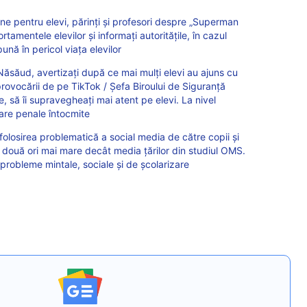
ne pentru elevi, părinți și profesori despre „Superman
rtamentele elevilor și informați autoritățile, în cazul
ună în pericol viața elevilor
a-Năsăud, avertizați după ce mai mulți elevi au ajuns cu
l provocării de pe TikTok / Șefa Biroului de Siguranţă
, să îi supravegheaţi mai atent pe elevi. La nivel
sare penale întocmite
folosirea problematică a social media de către copii și
 două ori mai mare decât media țărilor din studiul OMS.
robleme mintale, sociale și de școlarizare