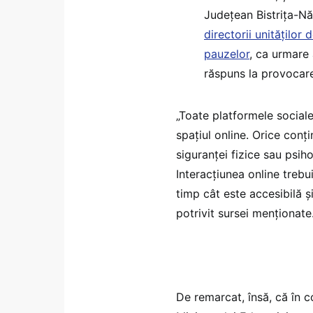
Judeţean Bistriţa-N
directorii unităţilo
pauzelor
, ca urmare 
răspuns la provocar
„Toate platformele sociale
spaţiul online. Orice conţ
siguranţei fizice sau psiho
Interacţiunea online trebui
timp cât este accesibilă şi
potrivit sursei menționate
De remarcat, însă, că în c