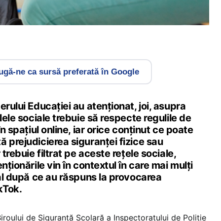
gă-ne ca sursă preferată în Google
erului Educaţiei au atenţionat, joi, asupra
lele sociale trebuie să respecte regulile de
în spaţiul online, iar orice conţinut ce poate
 prejudicierea siguranţei fizice sau
 trebuie filtrat pe aceste reţele sociale,
nționările vin în contextul în care mai mulți
tal după ce au răspuns la provocarea
kTok.
roului de Siguranţă Şcolară a Inspectoratului de Poliţie