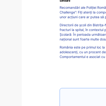
Similare
Recomandări ale Poliției Româ
Challenge”: Fiți atenți la compo
unor acțiuni care ar putea să p
Directorii de şcoli din Bistriț
fracturi la spital, în contextu
Şcolară: În perioada următoare
naţional sunt foarte multe do
România este pe primul loc la 
adolescenți, cu un procent de
Comportamentul e asociat cu p