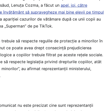
ăsăud, Lenuţa Cozma, a făcut un
apel, joi, către
r de învăţământ să supravegheze mai bine elevii pe timpul
a apariţiei cazurilor de vătămare după ce unii copii au
ea „Superman” de pe TikTok.
 trebuie să respecte regulile de protecţie a minorilor în
inut ce poate avea drept consecinţă prejudicierea
logice a copiilor trebuie filtrat pe aceste reţele sociale.
e să respecte legislaţia privind drepturile copiilor, atât
 minorilor”, au afirmat reprezentanţii ministerului,
.
omunicat nu este precizat cine sunt reprezentanții