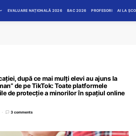
EVALUARE NAȚIONALĂ 2026
BAC 2026
PROFESORI
AI LA ȘC
aţiei, după ce mai mulți elevi au ajuns la
man” de pe TikTok: Toate platformele
le de protecţie a minorilor în spaţiul online
3 comments