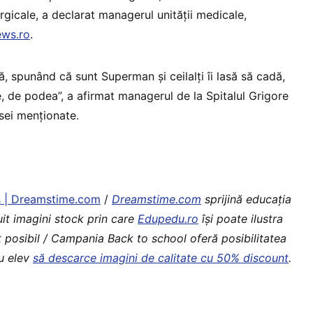
urgicale, a declarat managerul unităţii medicale,
ws.ro
.
, spunând că sunt Superman şi ceilalţi îi lasă să cadă,
, de podea”, a afirmat managerul de la Spitalul Grigore
sei menționate.
s | Dreamstime.com
/
Dreamstime.com
sprijină educaţia
uit imagini stock prin care
Edupedu.ro
îşi poate ilustra
t posibil / Campania Back to school oferă posibilitatea
au elev
să descarce imagini de calitate cu 50% discount
.