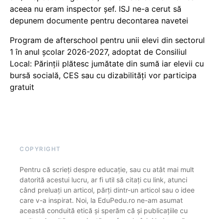
aceea nu eram inspector șef. ISJ ne-a cerut să
depunem documente pentru decontarea navetei
Program de afterschool pentru unii elevi din sectorul
1 în anul școlar 2026-2027, adoptat de Consiliul
Local: Părinții plătesc jumătate din sumă iar elevii cu
bursă socială, CES sau cu dizabilităţi vor participa
gratuit
COPYRIGHT
Pentru că scrieți despre educație, sau cu atât mai mult
datorită acestui lucru, ar fi util să citați cu link, atunci
când preluați un articol, părți dintr-un articol sau o idee
care v-a inspirat. Noi, la EduPedu.ro ne-am asumat
această conduită etică și sperăm că și publicațiile cu