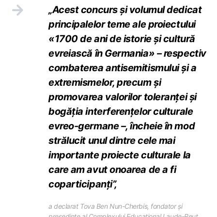
„Acest concurs și volumul dedicat
principalelor teme ale proiectului
«1700 de ani de istorie și cultură
evreiască în Germania» – respectiv
combaterea antisemitismului și a
extremismelor, precum și
promovarea valorilor toleranței și
bogăția interferențelor culturale
evreo-germane –, încheie în mod
strălucit unul dintre cele mai
importante proiecte culturale la
care am avut onoarea de a fi
coparticipanți”,
a declarat Tova Ben Nun-Cherbis, fondator și
președinte al Complexului Educațional Laude-Reut.