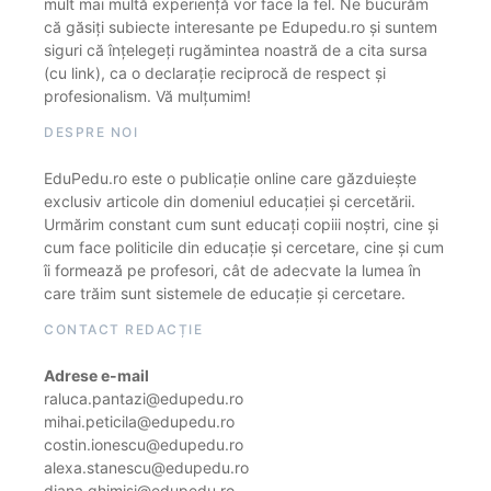
mult mai multă experiență vor face la fel. Ne bucurăm
că găsiți subiecte interesante pe Edupedu.ro și suntem
siguri că înțelegeți rugămintea noastră de a cita sursa
(cu link), ca o declarație reciprocă de respect și
profesionalism. Vă mulțumim!
DESPRE NOI
EduPedu.ro este o publicație online care găzduiește
exclusiv articole din domeniul educației și cercetării.
Urmărim constant cum sunt educați copiii noștri, cine și
cum face politicile din educație și cercetare, cine și cum
îi formează pe profesori, cât de adecvate la lumea în
care trăim sunt sistemele de educație și cercetare.
CONTACT REDACȚIE
Adrese e-mail
raluca.pantazi@edupedu.ro
mihai.peticila@edupedu.ro
costin.ionescu@edupedu.ro
alexa.stanescu@edupedu.ro
diana.ghimisi@edupedu.ro