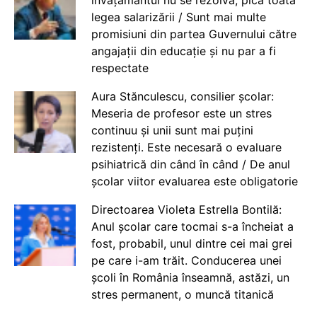
învățământul nu se rezolvă, pică toată
legea salarizării / Sunt mai multe
promisiuni din partea Guvernului către
angajații din educație și nu par a fi
respectate
Aura Stănculescu, consilier școlar:
Meseria de profesor este un stres
continuu și unii sunt mai puțini
rezistenți. Este necesară o evaluare
psihiatrică din când în când / De anul
școlar viitor evaluarea este obligatorie
Directoarea Violeta Estrella Bontilă:
Anul școlar care tocmai s-a încheiat a
fost, probabil, unul dintre cei mai grei
pe care i-am trăit. Conducerea unei
școli în România înseamnă, astăzi, un
stres permanent, o muncă titanică