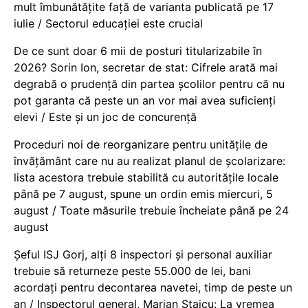
mult îmbunătățite față de varianta publicată pe 17
iulie / Sectorul educației este crucial
De ce sunt doar 6 mii de posturi titularizabile în
2026? Sorin Ion, secretar de stat: Cifrele arată mai
degrabă o prudență din partea școlilor pentru că nu
pot garanta că peste un an vor mai avea suficienți
elevi / Este și un joc de concurență
Proceduri noi de reorganizare pentru unitățile de
învățământ care nu au realizat planul de școlarizare:
lista acestora trebuie stabilită cu autoritățile locale
până pe 7 august, spune un ordin emis miercuri, 5
august / Toate măsurile trebuie încheiate până pe 24
august
Șeful ISJ Gorj, alți 8 inspectori și personal auxiliar
trebuie să returneze peste 55.000 de lei, bani
acordați pentru decontarea navetei, timp de peste un
an / Inspectorul general, Marian Staicu: La vremea