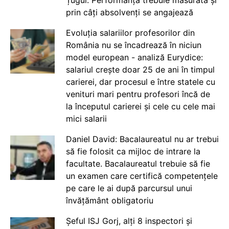
Țugui: Performanța trebuie măsurată și
prin câți absolvenți se angajează
Evoluția salariilor profesorilor din
România nu se încadrează în niciun
model european - analiză Eurydice:
salariul crește doar 25 de ani în timpul
carierei, dar procesul e între statele cu
venituri mari pentru profesori încă de
la începutul carierei și cele cu cele mai
mici salarii
Daniel David: Bacalaureatul nu ar trebui
să fie folosit ca mijloc de intrare la
facultate. Bacalaureatul trebuie să fie
un examen care certifică competențele
pe care le ai după parcursul unui
învățământ obligatoriu
Șeful ISJ Gorj, alți 8 inspectori și