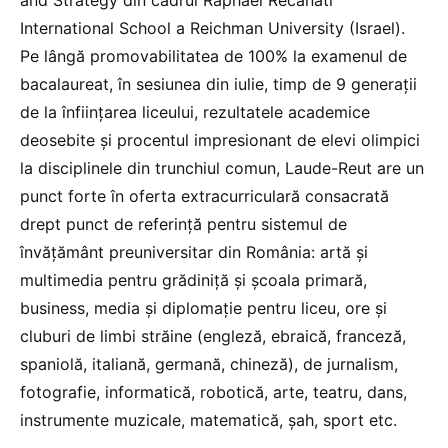
and Strategy din cadrul Raphael Recanati
International School a Reichman University (Israel).
Pe lângă promovabilitatea de 100% la examenul de
bacalaureat, în sesiunea din iulie, timp de 9 generații
de la înființarea liceului, rezultatele academice
deosebite şi procentul impresionant de elevi olimpici
la disciplinele din trunchiul comun, Laude-Reut are un
punct forte în oferta extracurriculară consacrată
drept punct de referință pentru sistemul de
învățământ preuniversitar din România: artă și
multimedia pentru grădiniță și școala primară,
business, media și diplomație pentru liceu, ore şi
cluburi de limbi străine (engleză, ebraică, franceză,
spaniolă, italiană, germană, chineză), de jurnalism,
fotografie, informatică, robotică, arte, teatru, dans,
instrumente muzicale, matematică, șah, sport etc.