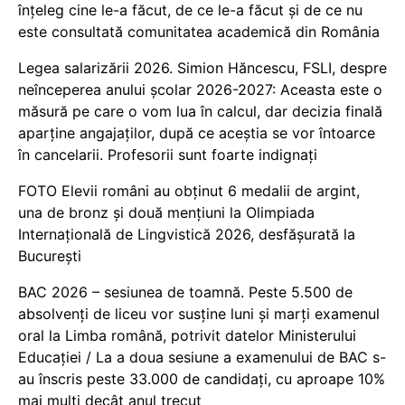
înțeleg cine le-a făcut, de ce le-a făcut și de ce nu
este consultată comunitatea academică din România
Legea salarizării 2026. Simion Hăncescu, FSLI, despre
neînceperea anului școlar 2026-2027: Aceasta este o
măsură pe care o vom lua în calcul, dar decizia finală
aparține angajaților, după ce aceștia se vor întoarce
în cancelarii. Profesorii sunt foarte indignați
FOTO Elevii români au obținut 6 medalii de argint,
una de bronz și două mențiuni la Olimpiada
Internațională de Lingvistică 2026, desfășurată la
București
BAC 2026 – sesiunea de toamnă. Peste 5.500 de
absolvenți de liceu vor susține luni și marți examenul
oral la Limba română, potrivit datelor Ministerului
Educației / La a doua sesiune a examenului de BAC s-
au înscris peste 33.000 de candidați, cu aproape 10%
mai mulți decât anul trecut