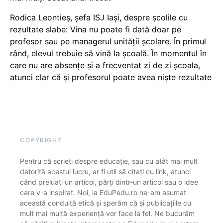
Rodica Leontieș, șefa ISJ Iași, despre școlile cu
rezultate slabe: Vina nu poate fi dată doar pe
profesor sau pe managerul unității școlare. În primul
rând, elevul trebuie să vină la școală. În momentul în
care nu are absențe și a frecventat zi de zi școala,
atunci clar că și profesorul poate avea niște rezultate
COPYRIGHT
Pentru că scrieți despre educație, sau cu atât mai mult
datorită acestui lucru, ar fi util să citați cu link, atunci
când preluați un articol, părți dintr-un articol sau o idee
care v-a inspirat. Noi, la EduPedu.ro ne-am asumat
această conduită etică și sperăm că și publicațiile cu
mult mai multă experiență vor face la fel. Ne bucurăm