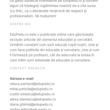
că găsiți subiecte interesante pe Edupedu.ro și suntem
siguri că înțelegeți rugămintea noastră de a cita sursa
(cu link), ca o declarație reciprocă de respect și
profesionalism. Vă mulțumim!
DESPRE NOI
EduPedu.ro este o publicație online care găzduiește
exclusiv articole din domeniul educației și cercetării.
Urmărim constant cum sunt educați copiii noștri, cine și
cum face politicile din educație și cercetare, cine și cum
îi formează pe profesori, cât de adecvate la lumea în
care trăim sunt sistemele de educație și cercetare.
CONTACT REDACȚIE
Adrese e-mail
raluca.pantazi@edupedu.ro
mihai.peticila@edupedu.ro
costin.ionescu@edupedu.ro
alexa.stanescu@edupedu.ro
diana.ghimisi@edupedu.ro
stefan.lefter@edupedu.ro