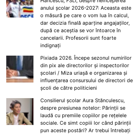
Hăncescu, FSLI, despre neînceperea
anului școlar 2026-2027: Aceasta este
o măsură pe care o vom lua în calcul,
dar decizia finală aparține angajaților,
după ce aceștia se vor întoarce în
cancelarii. Profesorii sunt foarte
indignați
Pixiada 2026. Începe sezonul numirilor
din pix ale directorilor și inspectorilor
școlari / Miza uriașă e organizarea și
influențarea consursului de directori de
școli de către politicieni
Consilierul școlar Aura Stănculescu,
despre presiunea notelor: Părinții se
laudă cu premiile copiilor pe rețelele
sociale. Ce simt copiii lor când părinții
pun aceste postări? Ar trebui întrebați