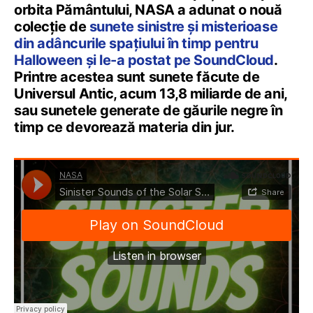
orbita Pământului, NASA a adunat o nouă
colecție de
sunete sinistre și misterioase
din adâncurile spațiului în timp pentru
Halloween și le-a postat pe SoundCloud
.
Printre acestea sunt sunete făcute de
Universul Antic, acum 13,8 miliarde de ani,
sau sunetele generate de găurile negre în
timp ce devorează materia din jur.