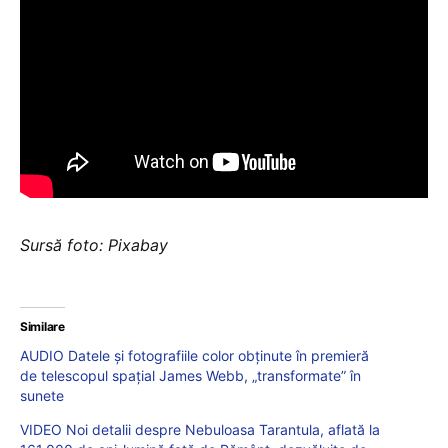
Sursă foto: Pixabay
Similare
AUDIO Datele și fotografiile color obținute în premieră
de telescopul spațial James Webb, „transformate” în
sunete
VIDEO Noi detalii despre Nebuloasa Tarantula, aflată la