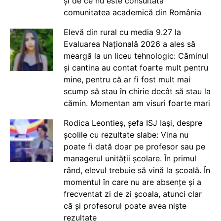
și de ce nu este consultată
comunitatea academică din România
Elevă din rural cu media 9.27 la
Evaluarea Națională 2026 a ales să
meargă la un liceu tehnologic: Căminul
și cantina au contat foarte mult pentru
mine, pentru că ar fi fost mult mai
scump să stau în chirie decât să stau la
cămin. Momentan am visuri foarte mari
Rodica Leontieș, șefa ISJ Iași, despre
școlile cu rezultate slabe: Vina nu
poate fi dată doar pe profesor sau pe
managerul unității școlare. În primul
rând, elevul trebuie să vină la școală. În
momentul în care nu are absențe și a
frecventat zi de zi școala, atunci clar
că și profesorul poate avea niște
rezultate