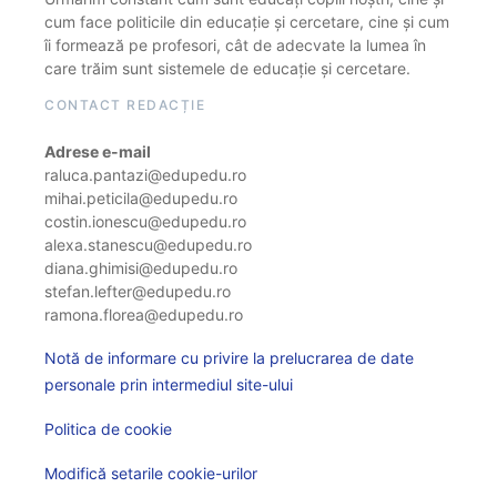
cum face politicile din educație și cercetare, cine și cum
îi formează pe profesori, cât de adecvate la lumea în
care trăim sunt sistemele de educație și cercetare.
CONTACT REDACȚIE
Adrese e-mail
raluca.pantazi@edupedu.ro
mihai.peticila@edupedu.ro
costin.ionescu@edupedu.ro
alexa.stanescu@edupedu.ro
diana.ghimisi@edupedu.ro
stefan.lefter@edupedu.ro
ramona.florea@edupedu.ro
Notă de informare cu privire la prelucrarea de date
personale prin intermediul site-ului
Politica de cookie
Modifică setarile cookie-urilor