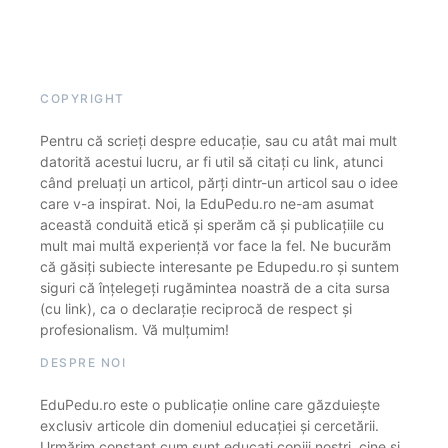
COPYRIGHT
Pentru că scrieți despre educație, sau cu atât mai mult
datorită acestui lucru, ar fi util să citați cu link, atunci
când preluați un articol, părți dintr-un articol sau o idee
care v-a inspirat. Noi, la EduPedu.ro ne-am asumat
această conduită etică și sperăm că și publicațiile cu
mult mai multă experiență vor face la fel. Ne bucurăm
că găsiți subiecte interesante pe Edupedu.ro și suntem
siguri că înțelegeți rugămintea noastră de a cita sursa
(cu link), ca o declarație reciprocă de respect și
profesionalism. Vă mulțumim!
DESPRE NOI
EduPedu.ro este o publicație online care găzduiește
exclusiv articole din domeniul educației și cercetării.
Urmărim constant cum sunt educați copiii noștri, cine și