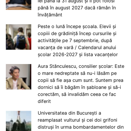
lei până la 31 august și îi pot folosi
până în august 2027 dacă rămân în
învățământ
Peste o lună începe școala. Elevii și
copiii de grădiniță încep cursurile și
activitățile pe 7 septembrie, după
vacanța de vară / Calendarul anului
școlar 2026-2027 și lista vacanțelor
Aura Stănculescu, consilier școlar: Este
o mare nedreptate să nu-i lăsăm pe
copii să fie așa cum sunt. Suntem prea
dornici să îi băgăm în șabloane și să-i
corectăm, să invalidăm ceea ce fac
diferit
Universitatea din București a
reamplasat vulturul și cei doi grifoni
distruși în urma bombardamentelor din