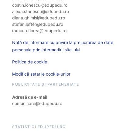
costin.ionescu@edupedu.ro
alexa.stanescu@edupedu.ro
diana.ghimisi@edupedu.ro
stefan.lefter@edupedu.ro
ramona.florea@edupedu.ro
Notă de informare cu privire la prelucrarea de date
personale prin intermediul site-ului
Politica de cookie
Modifică setarile cookie-urilor
PUBLICITATE ȘI PARTENERIATE
Adresă de e-mail
comunicare@edupedu.ro
STATISTICI EDUPEDU.RO