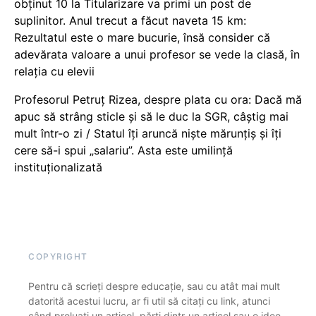
obținut 10 la Titularizare va primi un post de
suplinitor. Anul trecut a făcut naveta 15 km:
Rezultatul este o mare bucurie, însă consider că
adevărata valoare a unui profesor se vede la clasă, în
relația cu elevii
Profesorul Petruț Rizea, despre plata cu ora: Dacă mă
apuc să strâng sticle și să le duc la SGR, câștig mai
mult într-o zi / Statul îți aruncă niște mărunțiș și îți
cere să-i spui „salariu”. Asta este umilință
instituționalizată
COPYRIGHT
Pentru că scrieți despre educație, sau cu atât mai mult
datorită acestui lucru, ar fi util să citați cu link, atunci
când preluați un articol, părți dintr-un articol sau o idee