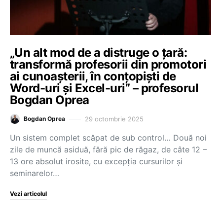
„Un alt mod de a distruge o țară:
transformă profesorii din promotori
ai cunoașterii, în conțopiști de
Word-uri și Excel-uri” – profesorul
Bogdan Oprea
29 octombrie 2025
Bogdan Oprea
Un sistem complet scăpat de sub control… Două noi
zile de muncă asiduă, fără pic de răgaz, de câte 12 –
13 ore absolut irosite, cu excepția cursurilor și
seminarelor…
Vezi articolul