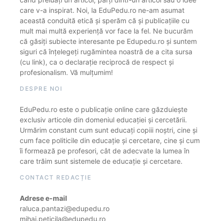
care v-a inspirat. Noi, la EduPedu.ro ne-am asumat
această conduită etică și sperăm că și publicațiile cu
mult mai multă experiență vor face la fel. Ne bucurăm
că găsiți subiecte interesante pe Edupedu.ro și suntem
siguri că înțelegeți rugămintea noastră de a cita sursa
(cu link), ca o declarație reciprocă de respect și
profesionalism. Vă mulțumim!
DESPRE NOI
EduPedu.ro este o publicație online care găzduiește
exclusiv articole din domeniul educației și cercetării.
Urmărim constant cum sunt educați copiii noștri, cine și
cum face politicile din educație și cercetare, cine și cum
îi formează pe profesori, cât de adecvate la lumea în
care trăim sunt sistemele de educație și cercetare.
CONTACT REDACȚIE
Adrese e-mail
raluca.pantazi@edupedu.ro
mihai.peticila@edupedu.ro