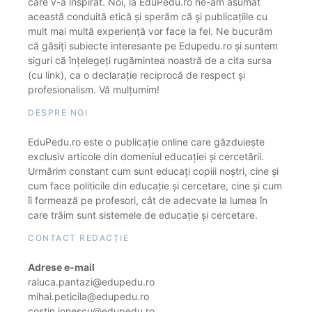
care v-a inspirat. Noi, la EduPedu.ro ne-am asumat
această conduită etică și sperăm că și publicațiile cu
mult mai multă experiență vor face la fel. Ne bucurăm
că găsiți subiecte interesante pe Edupedu.ro și suntem
siguri că înțelegeți rugămintea noastră de a cita sursa
(cu link), ca o declarație reciprocă de respect și
profesionalism. Vă mulțumim!
DESPRE NOI
EduPedu.ro este o publicație online care găzduiește
exclusiv articole din domeniul educației și cercetării.
Urmărim constant cum sunt educați copiii noștri, cine și
cum face politicile din educație și cercetare, cine și cum
îi formează pe profesori, cât de adecvate la lumea în
care trăim sunt sistemele de educație și cercetare.
CONTACT REDACȚIE
Adrese e-mail
raluca.pantazi@edupedu.ro
mihai.peticila@edupedu.ro
costin.ionescu@edupedu.ro