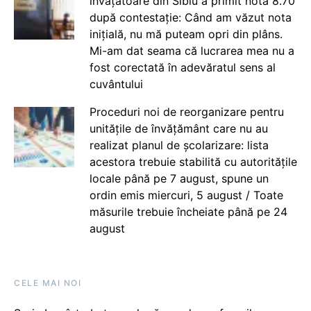
învățătoare din Sibiu a primit nota 8.70
după contestație: Când am văzut nota
inițială, nu mă puteam opri din plâns.
Mi-am dat seama că lucrarea mea nu a
fost corectată în adevăratul sens al
cuvântului
Proceduri noi de reorganizare pentru
unitățile de învățământ care nu au
realizat planul de școlarizare: lista
acestora trebuie stabilită cu autoritățile
locale până pe 7 august, spune un
ordin emis miercuri, 5 august / Toate
măsurile trebuie încheiate până pe 24
august
CELE MAI NOI