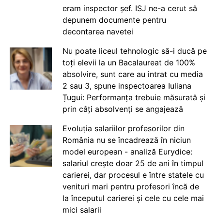
eram inspector șef. ISJ ne-a cerut să
depunem documente pentru
decontarea navetei
Nu poate liceul tehnologic să-i ducă pe
toți elevii la un Bacalaureat de 100%
absolvire, sunt care au intrat cu media
2 sau 3, spune inspectoarea Iuliana
Țugui: Performanța trebuie măsurată și
prin câți absolvenți se angajează
Evoluția salariilor profesorilor din
România nu se încadrează în niciun
model european - analiză Eurydice:
salariul crește doar 25 de ani în timpul
carierei, dar procesul e între statele cu
venituri mari pentru profesori încă de
la începutul carierei și cele cu cele mai
mici salarii