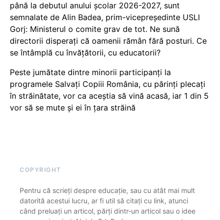
până la debutul anului școlar 2026-2027, sunt
semnalate de Alin Badea, prim-vicepreședinte USLI
Gorj: Ministerul o comite grav de tot. Ne sună
directorii disperați că oamenii rămân fără posturi. Ce
se întâmplă cu învățătorii, cu educatorii?
Peste jumătate dintre minorii participanți la
programele Salvați Copiii România, cu părinți plecați
în străinătate, vor ca aceștia să vină acasă, iar 1 din 5
vor să se mute și ei în țara străină
COPYRIGHT
Pentru că scrieți despre educație, sau cu atât mai mult
datorită acestui lucru, ar fi util să citați cu link, atunci
când preluați un articol, părți dintr-un articol sau o idee