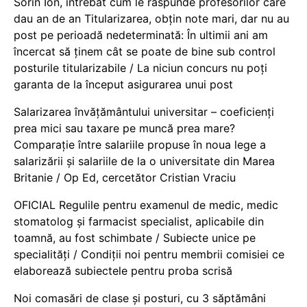
Sorin Ion, întrebat cum le răspunde profesorilor care
dau an de an Titularizarea, obțin note mari, dar nu au
post pe perioadă nedeterminată: În ultimii ani am
încercat să ținem cât se poate de bine sub control
posturile titularizabile / La niciun concurs nu poți
garanta de la început asigurarea unui post
Salarizarea învățământului universitar – coeficienți
prea mici sau taxare pe muncă prea mare?
Comparație între salariile propuse în noua lege a
salarizării și salariile de la o universitate din Marea
Britanie / Op Ed, cercetător Cristian Vraciu
OFICIAL Regulile pentru examenul de medic, medic
stomatolog și farmacist specialist, aplicabile din
toamnă, au fost schimbate / Subiecte unice pe
specialități / Condiții noi pentru membrii comisiei ce
elaborează subiectele pentru proba scrisă
Noi comasări de clase și posturi, cu 3 săptămâni