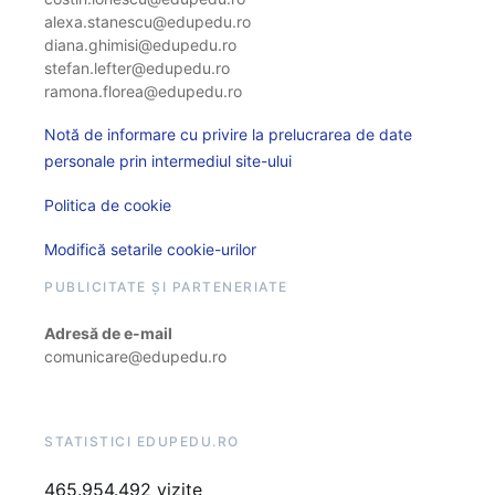
alexa.stanescu@edupedu.ro
diana.ghimisi@edupedu.ro
stefan.lefter@edupedu.ro
ramona.florea@edupedu.ro
Notă de informare cu privire la prelucrarea de date
personale prin intermediul site-ului
Politica de cookie
Modifică setarile cookie-urilor
PUBLICITATE ȘI PARTENERIATE
Adresă de e-mail
comunicare@edupedu.ro
STATISTICI EDUPEDU.RO
465.954.492 vizite