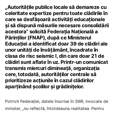
„
Autoritățile publice locale să demareze cu
celeritate expertize pentru toate clădirile în
care se desfășoară activități educaționale
și să dispună măsurile necesare consolidării
acestora” solicită Federația Națională a
Părinților (FNAP), după ce Ministerul
Educației a identificat doar 39 de clădiri ale
unor unități de învățământ, încadrate în
clasa de risc seismic I, din care doar 21 de
clădiri sunt aflate în uz. Printr-un comunicat
transmis miercuri dimineață, organizația
cere, totodată, autorităților centrale să
prioritizeze acțiunile în cazul clădirilor
aparținând școlilor și grădinițelor.
Potrivit Federației, datele înscrise în SIIIR, invocate de
minister, „nu reflectă, întotdeauna realitatea. Pentru