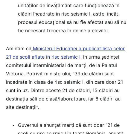
unităților de învățământ care funcționează în
clădiri încadrate în risc seismic I, astfel încât
procesul educațional să nu fie afectat sau să nu
fie necesară trecerea în online a elevilor.
Amintim că
Ministerul Educației a publicat lista celor
21 de școli aflate în risc seismic I
, în urma ședinței
comitetului interministerial de marți, de la Palatul
Victoria. Potrivit ministerului, “39 de clădiri sunt
încadrate în clasa de risc seismic I, din care doar 21
sunt în uz. Dintre aceste 21 de clădiri, 15 clădiri au
destinația săli de clasă/laboratoare, iar 6 clădiri au
alte destinații”.
Guvernul a anunțat marți că sunt doar “21 de
școli cu risc seismic I în toată România, anunță