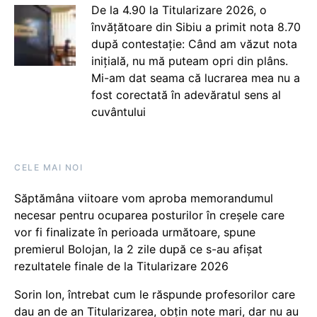
De la 4.90 la Titularizare 2026, o
învățătoare din Sibiu a primit nota 8.70
după contestație: Când am văzut nota
inițială, nu mă puteam opri din plâns.
Mi-am dat seama că lucrarea mea nu a
fost corectată în adevăratul sens al
cuvântului
CELE MAI NOI
Săptămâna viitoare vom aproba memorandumul
necesar pentru ocuparea posturilor în creșele care
vor fi finalizate în perioada următoare, spune
premierul Bolojan, la 2 zile după ce s-au afișat
rezultatele finale de la Titularizare 2026
Sorin Ion, întrebat cum le răspunde profesorilor care
dau an de an Titularizarea, obțin note mari, dar nu au