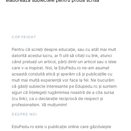
COPYRIGHT
Pentru că scrieți despre educație, sau cu atât mai mult
datorită acestui lucru, ar fi util să citați cu link, atunci
când preluați un articol, părți dintr-un articol sau o idee
care v-a inspirat. Noi, la EduPedu.ro ne-am asumat
această conduită etică și sperăm că și publicațiile cu
mult mai multă experiență vor face la fel. Ne bucurăm
că găsiți subiecte interesante pe Edupedu.ro și suntem
siguri că înțelegeți rugămintea noastră de a cita sursa
(cu link), ca o declarație reciprocă de respect și
profesionalism. Vă mulțumim!
DESPRE NOI
EduPedu.ro este o publicație online care găzduiește