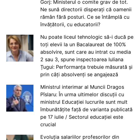
Gorj: Ministerul o comite grav de tot.
Ne sună directorii disperați că oamenii
rămân fără posturi. Ce se întâmplă cu
învățătorii, cu educatorii?
Nu poate liceul tehnologic să-i ducă pe
toți elevii la un Bacalaureat de 100%
absolvire, sunt care au intrat cu media
2 sau 3, spune inspectoarea Iuliana
Țugui: Performanța trebuie măsurată și
prin câți absolvenți se angajează
Ministrul interimar al Muncii Dragos
Pîslaru: În urma ultimelor discuții cu
ministrul Educației lucrurile sunt mult
îmbunătățite față de varianta publicată
pe 17 iulie / Sectorul educației este
crucial
Evoluția salariilor profesorilor din