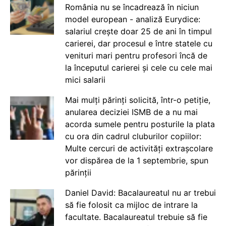
România nu se încadrează în niciun
model european - analiză Eurydice:
salariul crește doar 25 de ani în timpul
carierei, dar procesul e între statele cu
venituri mari pentru profesori încă de
la începutul carierei și cele cu cele mai
mici salarii
Mai mulți părinți solicită, într-o petiție,
anularea deciziei ISMB de a nu mai
acorda sumele pentru posturile la plata
cu ora din cadrul cluburilor copiilor:
Multe cercuri de activități extrașcolare
vor dispărea de la 1 septembrie, spun
părinții
Daniel David: Bacalaureatul nu ar trebui
să fie folosit ca mijloc de intrare la
facultate. Bacalaureatul trebuie să fie