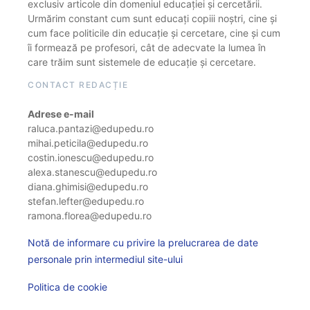
exclusiv articole din domeniul educației și cercetării.
Urmărim constant cum sunt educați copiii noștri, cine și
cum face politicile din educație și cercetare, cine și cum
îi formează pe profesori, cât de adecvate la lumea în
care trăim sunt sistemele de educație și cercetare.
CONTACT REDACȚIE
Adrese e-mail
raluca.pantazi@edupedu.ro
mihai.peticila@edupedu.ro
costin.ionescu@edupedu.ro
alexa.stanescu@edupedu.ro
diana.ghimisi@edupedu.ro
stefan.lefter@edupedu.ro
ramona.florea@edupedu.ro
Notă de informare cu privire la prelucrarea de date
personale prin intermediul site-ului
Politica de cookie