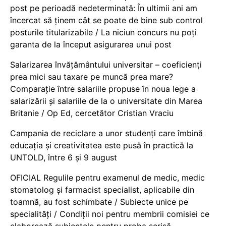
post pe perioadă nedeterminată: În ultimii ani am
încercat să ținem cât se poate de bine sub control
posturile titularizabile / La niciun concurs nu poți
garanta de la început asigurarea unui post
Salarizarea învățământului universitar – coeficienți
prea mici sau taxare pe muncă prea mare?
Comparație între salariile propuse în noua lege a
salarizării și salariile de la o universitate din Marea
Britanie / Op Ed, cercetător Cristian Vraciu
Campania de reciclare a unor studenți care îmbină
educația și creativitatea este pusă în practică la
UNTOLD, între 6 și 9 august
OFICIAL Regulile pentru examenul de medic, medic
stomatolog și farmacist specialist, aplicabile din
toamnă, au fost schimbate / Subiecte unice pe
specialități / Condiții noi pentru membrii comisiei ce
elaborează subiectele pentru proba scrisă