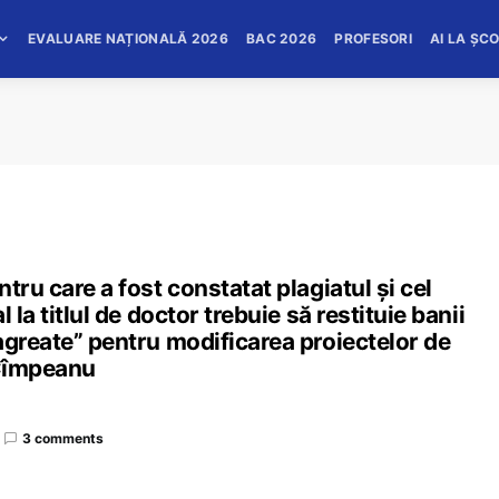
EVALUARE NAȚIONALĂ 2026
BAC 2026
PROFESORI
AI LA ȘC
tru care a fost constatat plagiatul și cel
 la titlul de doctor trebuie să restituie banii
agreate” pentru modificarea proiectelor de
 Cîmpeanu
3 comments