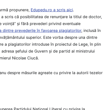
 urmă propunere,
Edupedu.ro a scris aici
.
a scris că posibilitatea de renunțare la titlul de doctor,
de voință” și fără prevederi privind eventuale
a dintre prevederile în favoarea plagiatorilor
, inclusă în
învățământului superior. Este vorba despre una dintre
e a plagiatorilor introduse în proiectul de Lege, în plin
 adresa șefului de Guvern și de partid al ministrului
mierul Nicolae Ciucă.
nu despre măsurile agreate cu privire la autorii tezelor
nerea Partidului Național Liberal cu privire la