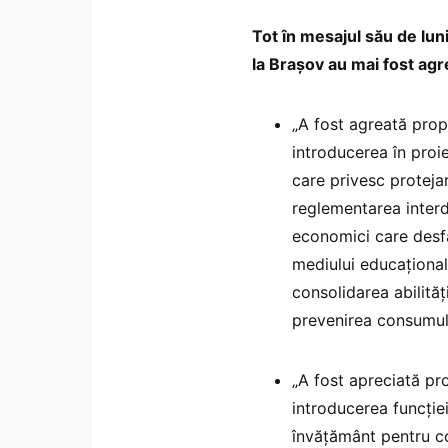
Tot în mesajul său de lu
la Brașov au mai fost agre
„A fost agreată propu
introducerea în proi
care privesc protejar
reglementarea interdi
economici care desfă
mediului educațional
consolidarea abilităţ
prevenirea consumulu
„A fost apreciată pro
introducerea funcției
învățământ pentru co