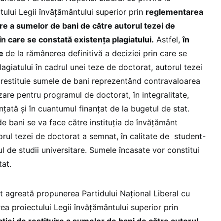
tului Legii învățământului superior prin
reglementarea
uire a sumelor de bani de către autorul tezei de
 în care se constată existența plagiatului.
Astfel,
în
le
de la rămânerea definitivă a deciziei prin care se
agiatului în cadrul unei teze de doctorat, autorul tezei
 restituie sumele de bani reprezentând contravaloarea
izare pentru programul de doctorat, în integralitate,
țată și în cuantumul finanțat de la bugetul de stat.
de bani se va face către instituția de învăţământ
orul tezei de doctorat a semnat, în calitate de student-
l de studii universitare. Sumele încasate vor constitui
tat.
st agreată propunerea Partidului Național Liberal cu
rea proiectului Legii învățământului superior prin