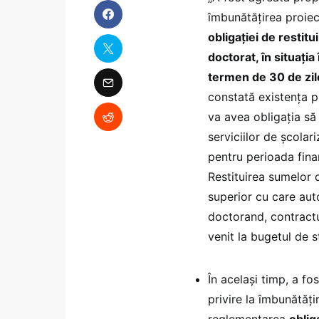
îmbunătățirea proiec
obligației de restit
doctorat, în situația
termen de 30 de zi
constată existența pl
va avea obligația să
serviciilor de școlar
pentru perioada finan
Restituirea sumelor 
superior cu care aut
doctorand, contractu
venit la bugetul de s
În același timp, a fo
privire la îmbunătăți