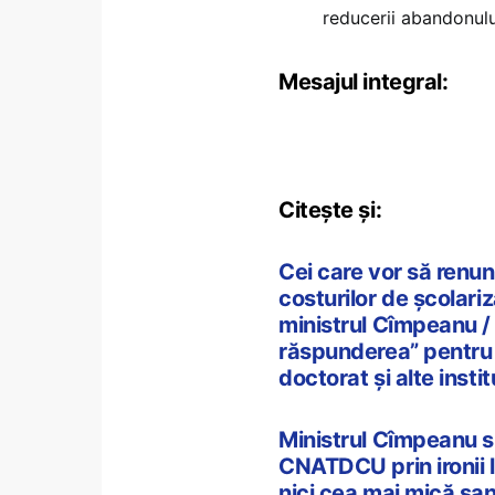
reducerii abandonului
Mesajul integral:
Citește și:
Cei care vor să renun
costurilor de școlari
ministrul Cîmpeanu /
răspunderea” pentru 
doctorat și alte institu
Ministrul Cîmpeanu su
CNATDCU prin ironii l
nici cea mai mică șan