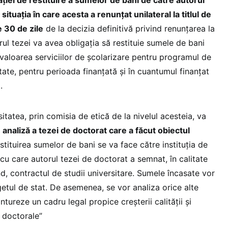
ației de restituire a sumelor de bani de către autorul
 situația în care acesta a renunțat unilateral la titlul de
 30 de zile
de la decizia definitivă privind renunțarea la
orul tezei va avea obligația să restituie sumele de bani
aloarea serviciilor de școlarizare pentru programul de
itate, pentru perioada finanțată și în cuantumul finanțat
t.
tatea, prin comisia de etică de la nivelul acesteia, va
 analiză a tezei de doctorat care a făcut obiectul
estituirea sumelor de bani se va face către instituția de
cu care autorul tezei de doctorat a semnat, în calitate
, contractul de studii universitare. Sumele încasate vor
getul de stat. De asemenea, se vor analiza orice alte
tureze un cadru legal propice creșterii calității și
or doctorale”