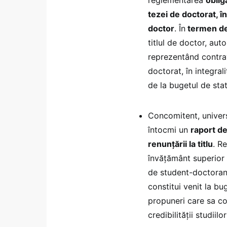
reglementarea
oblig
tezei de doctorat, în
doctor
. În
termen de
titlul de doctor, aut
reprezentând contrav
doctorat, în integral
de la bugetul de sta
Concomitent, universi
întocmi un
raport de
renunțării la titlu
. R
învăţământ superior 
de student-doctorand
constitui venit la bu
propuneri care sa con
credibilității studiil