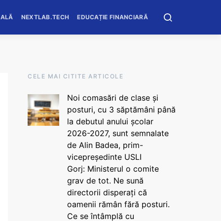
OALĂ
NEXTLAB.TECH
EDUCAȚIE FINANCIARĂ
CELE MAI CITITE ARTICOLE
Noi comasări de clase și
posturi, cu 3 săptămâni până
la debutul anului școlar
2026-2027, sunt semnalate
de Alin Badea, prim-
vicepreședinte USLI
Gorj: Ministerul o comite
grav de tot. Ne sună
directorii disperați că
oamenii rămân fără posturi.
Ce se întâmplă cu