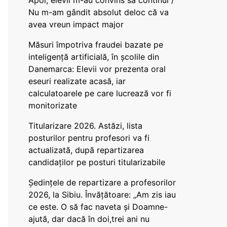
Apoi, elevii m-au convins să continui /
Nu m-am gândit absolut deloc că va
avea vreun impact major
Măsuri împotriva fraudei bazate pe
inteligență artificială, în școlile din
Danemarca: Elevii vor prezenta oral
eseuri realizate acasă, iar
calculatoarele pe care lucrează vor fi
monitorizate
Titularizare 2026. Astăzi, lista
posturilor pentru profesori va fi
actualizată, după repartizarea
candidaților pe posturi titularizabile
Ședințele de repartizare a profesorilor
2026, la Sibiu. Învățătoare: „Am zis iau
ce este. O să fac naveta și Doamne-
ajută, dar dacă în doi,trei ani nu