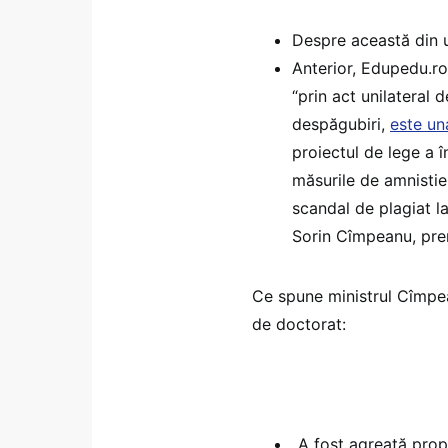
Despre această din
Anterior, Edupedu.ro 
“prin act unilateral 
despăgubiri,
este un
proiectul de lege a 
măsurile de amnistier
scandal de plagiat la
Sorin Cîmpeanu, pre
Ce spune ministrul Cîmpea
de doctorat:
„A fost agreată propu