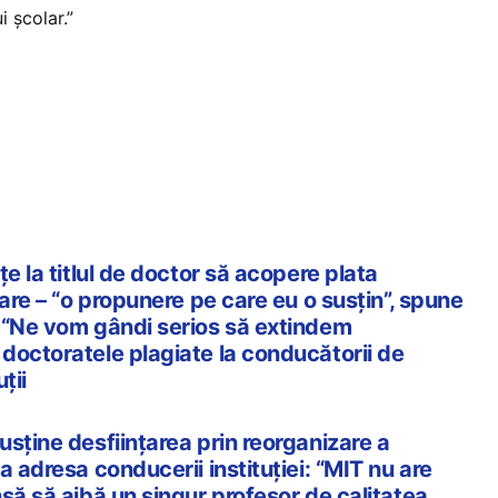
 școlar.”
țe la titlul de doctor să acopere plata
zare – “o propunere pe care eu o susțin”, spune
 “Ne vom gândi serios să extindem
doctoratele plagiate la conducătorii de
ții
sține desființarea prin reorganizare a
a adresa conducerii instituției: “MIT nu are
să să aibă un singur profesor de calitatea