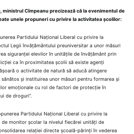
ni, ministrul Cîmpeanu precizează că la evenimentul de
ate unele propuneri cu privire la activitatea școlilor:
nerea Partidului Național Liberal cu privire la
ectul Legii învățământului preuniversitar a unor măsuri
ea siguranței elevilor în unitățile de învățământ prin
cției ca în proximitatea școlii să existe agenți
șoară o activitate de natură să aducă atingere
 sănătos și instituirea unor măsuri pentru formarea şi
ilor emoţionale cu rol de factori de protecţie în
i de droguri”.
punerea Partidului Național Liberal cu privire la
 de monitor școlar la nivelul fiecărei unități de
nsolidarea relației directe școală-părinți în vederea