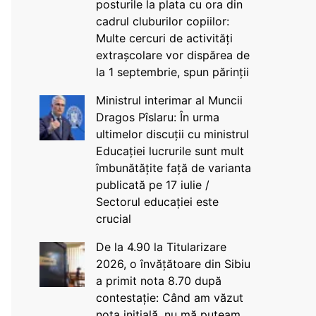
posturile la plata cu ora din
cadrul cluburilor copiilor:
Multe cercuri de activități
extrașcolare vor dispărea de
la 1 septembrie, spun părinții
Ministrul interimar al Muncii
Dragos Pîslaru: În urma
ultimelor discuții cu ministrul
Educației lucrurile sunt mult
îmbunătățite față de varianta
publicată pe 17 iulie /
Sectorul educației este
crucial
De la 4.90 la Titularizare
2026, o învățătoare din Sibiu
a primit nota 8.70 după
contestație: Când am văzut
nota inițială, nu mă puteam