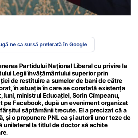
gă-ne ca sursă preferată în Google
nerea Partidului Național Liberal cu privire la
ului Legii învățământului superior prin
iei de restituire a sumelor de bani de către
rat, în situația în care se constată existența
t, luni, ministrul Educației, Sorin Cîmpeanu,
at pe Facebook, după un eveniment organizat
fârșitul săptămânii trecute. El a precizat că a
ă, și o propunere PNL ca și autorii unor teze de
unilateral la titlul de doctor să achite
re.