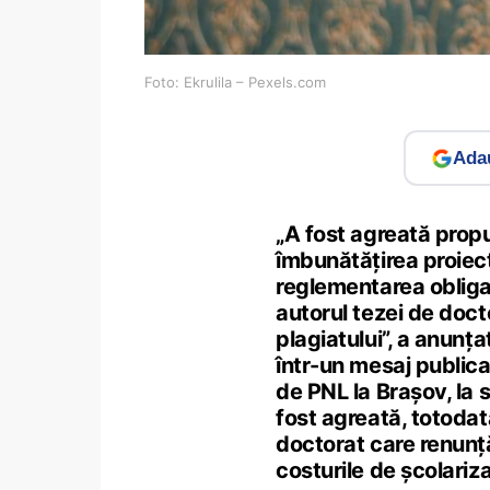
Foto: Ekrulila – Pexels.com
Adau
„A fost agreată propu
îmbunătățirea proiect
reglementarea obligaț
autorul tezei de docto
plagiatului”, a anunța
într-un mesaj public
de PNL la Brașov, la s
fost agreată, totodat
doctorat care renunță 
costurile de școlariza