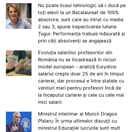
Nu poate liceul tehnologic să-i ducă pe
toți elevii la un Bacalaureat de 100%
absolvire, sunt care au intrat cu media
2 sau 3, spune inspectoarea Iuliana
Țugui: Performanța trebuie măsurată și
prin câți absolvenți se angajează
Evoluția salariilor profesorilor din
România nu se încadrează în niciun
model european - analiză Eurydice:
salariul crește doar 25 de ani în timpul
carierei, dar procesul e între statele cu
venituri mari pentru profesori încă de
la începutul carierei și cele cu cele mai
mici salarii
Ministrul interimar al Muncii Dragos
Pîslaru: În urma ultimelor discuții cu
ministrul Educației lucrurile sunt mult