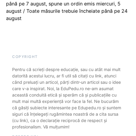
până pe 7 august, spune un ordin emis miercuri, 5
august / Toate măsurile trebuie încheiate până pe 24
august
COPYRIGHT
Pentru că scrieți despre educație, sau cu atât mai mult
datorită acestui lucru, ar fi util să citați cu link, atunci
când preluați un articol, părți dintr-un articol sau o idee
care v-a inspirat. Noi, la EduPedu.ro ne-am asumat
această conduită etică și sperăm că și publicațiile cu
mult mai multă experiență vor face la fel. Ne bucurăm
că găsiți subiecte interesante pe Edupedu.ro și suntem
siguri că înțelegeți rugămintea noastră de a cita sursa
(cu link), ca o declarație reciprocă de respect și
profesionalism. Vă mulțumim!