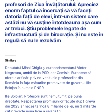
profesori de Ziua Învățătorului: Apreciez
enorm faptul că încercați să vă faceți
datoria față de elevi, într-un sistem care
astăzi nu vă susține întotdeauna așa cum
ar trebui. Știu problemele legate de
infrastructură și de birocrație. Și nu este în
regulă să nu le rezolvăm
Similare
Deputatul Mihai Ghigiu și europarlamentarul Victor
Negrescu, ambii de la PSD, cer Comisiei Europene să
ofere clarificări privind veniturile profesorilor din
România în fața măsurilor promovate de guvernul Ilie
Bolojan în numele PNRR
Ilie Bolojan: Profesorii sunt nemulțumiți pe bună
dreptate. Respectarea promisiunilor făcute după greva
din 2023 ar necesita încă 8 miliarde de lei, nu 3 miliarde
cât prevede noua lege a salarizării