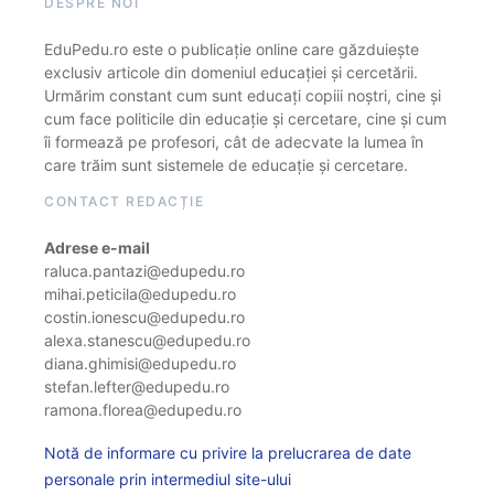
DESPRE NOI
EduPedu.ro este o publicație online care găzduiește
exclusiv articole din domeniul educației și cercetării.
Urmărim constant cum sunt educați copiii noștri, cine și
cum face politicile din educație și cercetare, cine și cum
îi formează pe profesori, cât de adecvate la lumea în
care trăim sunt sistemele de educație și cercetare.
CONTACT REDACȚIE
Adrese e-mail
raluca.pantazi@edupedu.ro
mihai.peticila@edupedu.ro
costin.ionescu@edupedu.ro
alexa.stanescu@edupedu.ro
diana.ghimisi@edupedu.ro
stefan.lefter@edupedu.ro
ramona.florea@edupedu.ro
Notă de informare cu privire la prelucrarea de date
personale prin intermediul site-ului