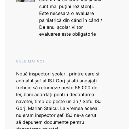
sunt mai puțini rezistenți.
Este necesară o evaluare
psihiatrică din când în când /
De anul școlar viitor
evaluarea este obligatorie
CELE MAI NOI
Nouă inspectori școlari, printre care și
actualul șef al ISJ Gorj și alți angajați
trebuie să returneze peste 55.000 de
lei, bani acordați pentru decontarea
navetei, timp de peste un an / Șeful ISJ
Gorj, Marian Staicu: La vremea aceea
nu eram inspector șef. ISJ ne-a cerut
să depunem documente pentru