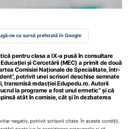
gă-ne ca sursă preferată în Google
ică pentru clasa a IX-a pusă în consultare
 Educației și Cercetării (MEC) a primit de două
artea Comisiei Naționale de Specialitate, într-
edent”, potrivit unei scrisori deschise semnate
i, transmisă redacției Edupedu.ro. Autorii
lucrul la programe a fost unul ermetic” și că
pinsă atât în comisie, cât și în dezbaterea
tar negativ, potrivit scrisorii citate. În aceste condiții,
rcetării poate lua în considerare propunerile și să