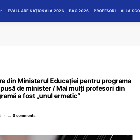
EVALUARE NAȚIONALĂ 2026
BAC 2026
PROFESORI
AI LA ȘC
are din Ministerul Educației pentru programa
opusă de minister / Mai mulți profesori din
gramă a fost „unul ermetic”
d
8 comments