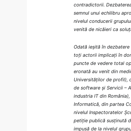
contradictorii. Dezbaterea
semnul unui echilibru apro
nivelul conducerii grupulu
venită de nicăieri ca soluț
Odată ieșită în dezbatere
toți actorii implicați în d
puncte de vedere total o
eronată au venit din medi
Universităților de profil),
de software și Servicii –
industria IT din România),
Informatică, din partea Con
nivelul Inspectoratelor Șco
petiție publică susținută
impusă de la nivelul grupu