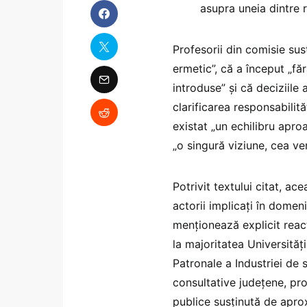
asupra uneia dintre r
Profesorii din comisie sus
ermetic”, că a început „fă
introduse” și că deciziile
clarificarea responsabilităț
existat „un echilibru apro
„o singură viziune, cea ven
Potrivit textului citat, a
actorii implicați în domen
menționează explicit reacț
la majoritatea Universități
Patronale a Industriei de s
consultative județene, prof
publice susținută de apro