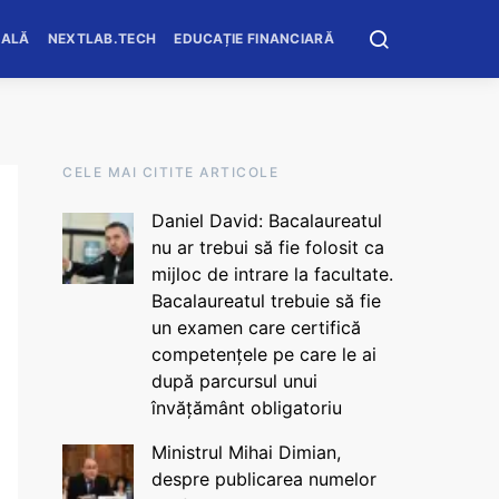
OALĂ
NEXTLAB.TECH
EDUCAȚIE FINANCIARĂ
CELE MAI CITITE ARTICOLE
Daniel David: Bacalaureatul
nu ar trebui să fie folosit ca
mijloc de intrare la facultate.
Bacalaureatul trebuie să fie
un examen care certifică
competențele pe care le ai
după parcursul unui
învățământ obligatoriu
Ministrul Mihai Dimian,
despre publicarea numelor