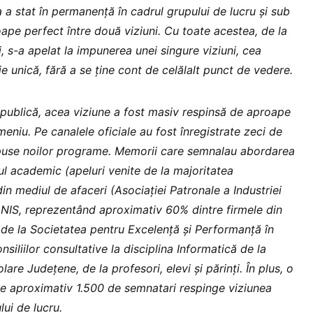
 a stat în permanență în cadrul grupului de lucru și sub
ape perfect între două viziuni. Cu toate acestea, de la
i, s-a apelat la impunerea unei singure viziuni, cea
ie unică, fără a se ține cont de celălalt punct de vedere.
 publică, acea viziune a fost masiv respinsă de aproape
omeniu. Pe canalele oficiale au fost înregistrate zeci de
puse noilor programe. Memorii care semnalau abordarea
ul academic (apeluri venite de la majoritatea
 din mediul de afaceri (Asociației Patronale a Industriei
 ANIS, reprezentând aproximativ 60% dintre firmele din
 de la Societatea pentru Excelență și Performanță în
siliilor consultative la disciplina Informatică de la
lare Județene, de la profesori, elevi și părinți. În plus, o
 de aproximativ 1.500 de semnatari respinge viziunea
lui de lucru.