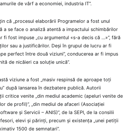
amurile de vârf a economiei, industria IT”.
țin că „procesul elaborării Programelor a fost unul
ră a se face o analiză atentă a impactului schimbărilor
 ar fi fost impuse „cu argumentul «s-a decis că …»”, fără
ilor sau a justificărilor. Deși în grupul de lucru ar fi
ape perfect între două viziuni”, conducerea ar fi impus
ită de nicăieri ca soluție unică”.
ceastă viziune a fost „masiv respinsă de aproape toți
iu” după lansarea în dezbatere publică. Autorii
ii critice venite „din mediul academic (apeluri venite de
lor de profil)”, „din mediul de afaceri (Asociației
oftware și Servicii – ANIS)”, de la SEPI, de la consilii
esori, elevi și părinți, precum și existența „unei petiții
ximativ 1500 de semnatari”.