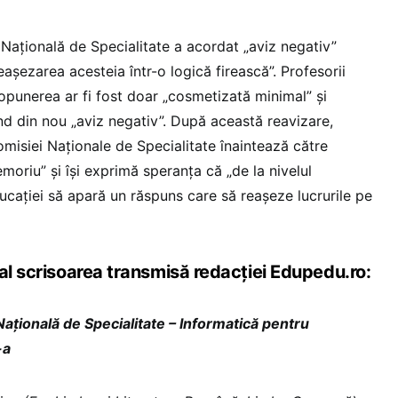
 Națională de Specialitate a acordat „aviz negativ”
eașezarea acesteia într-o logică firească”. Profesorii
propunerea ar fi fost doar „cosmetizată minimal” și
ind din nou „aviz negativ”. După această reavizare,
misiei Naționale de Specialitate înaintează către
moriu” și își exprimă speranța că „de la nivelul
ucației să apară un răspuns care să reașeze lucrurile pe
al scrisoarea transmisă redacției Edupedu.ro:
Națională de Specialitate – Informatică pentru
-a