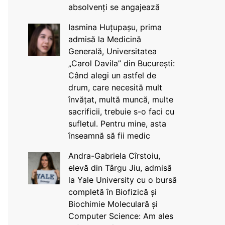
absolvenți se angajează
Iasmina Huțupașu, prima
admisă la Medicină
Generală, Universitatea
„Carol Davila” din București:
Când alegi un astfel de
drum, care necesită mult
învățat, multă muncă, multe
sacrificii, trebuie s-o faci cu
sufletul. Pentru mine, asta
înseamnă să fii medic
Andra-Gabriela Cîrstoiu,
elevă din Târgu Jiu, admisă
la Yale University cu o bursă
completă în Biofizică și
Biochimie Moleculară și
Computer Science: Am ales