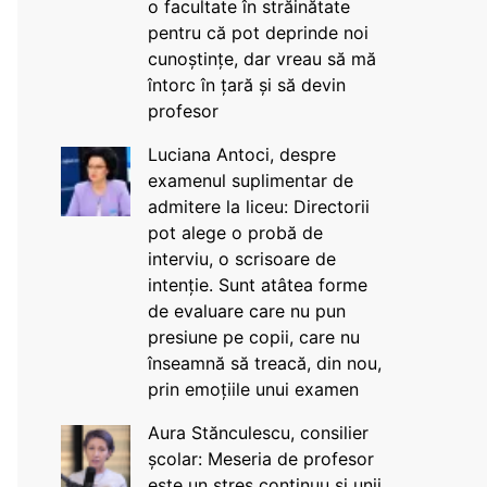
o facultate în străinătate
pentru că pot deprinde noi
cunoștințe, dar vreau să mă
întorc în țară și să devin
profesor
Luciana Antoci, despre
examenul suplimentar de
admitere la liceu: Directorii
pot alege o probă de
interviu, o scrisoare de
intenție. Sunt atâtea forme
de evaluare care nu pun
presiune pe copii, care nu
înseamnă să treacă, din nou,
prin emoțiile unui examen
Aura Stănculescu, consilier
școlar: Meseria de profesor
este un stres continuu și unii