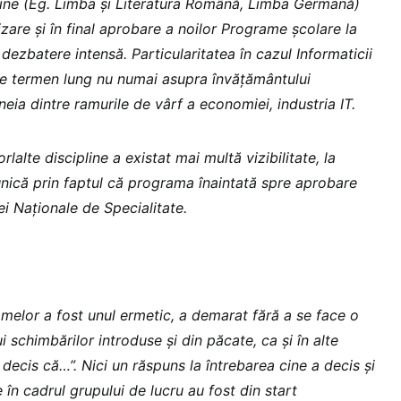
ipline (Eg. Limba și Literatura Română, Limba Germană)
zare și în final aprobare a noilor Programe școlare la
dezbatere intensă. Particularitatea în cazul Informaticii
pe termen lung nu numai asupra învățământului
neia dintre ramurile de vârf a economiei, industria IT.
rlalte discipline a existat mai multă vizibilitate, la
unică prin faptul că programa înaintată spre aprobare
i Naționale de Specialitate.
amelor a fost unul ermetic, a demarat fără a se face o
i schimbărilor introduse și din păcate, ca și în alte
decis că…”. Nici un răspuns la întrebarea cine a decis și
 în cadrul grupului de lucru au fost din start