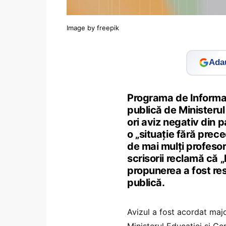
Image by freepik
Adau
Programa de Informat
publică de Ministerul
ori aviz negativ din p
o „situație fără prec
de mai mulți profesor
scrisorii reclamă că „
propunerea a fost res
publică.
Avizul a fost acordat majori
Ministerul Educației și Ce