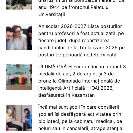
distruși în urma bombardamentelor din
anul 1944 pe frontonul Palatului
Universității
An școlar 2026-2027. Lista posturilor
pentru profesori a fost actualizată, pe
fiecare județ, după repartizarea
candidaților de la Titularizare 2026 pe
posturi pe perioadă nedeterminată
ULTIMĂ ORĂ Elevii români au obținut 3
medalii de aur, 2 de argint și 3 de
bronz la Olimpiada Internațională de
Inteligență Artificială – IOAI 2026,
desfășurată în Kazahstan
Încă mai sunt școli în care consilierii
școlari își desfășoară activitatea prin
biblioteci, pe la cabinetul medical, pe
holuri sau în cancelarii, atrage atenția