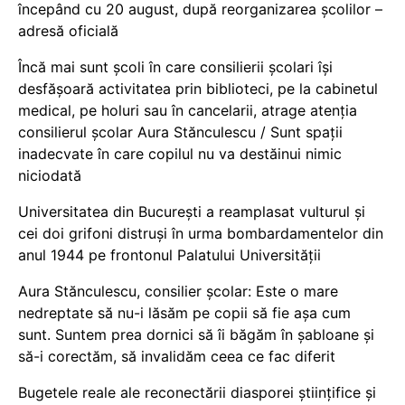
începând cu 20 august, după reorganizarea școlilor –
adresă oficială
Încă mai sunt școli în care consilierii școlari își
desfășoară activitatea prin biblioteci, pe la cabinetul
medical, pe holuri sau în cancelarii, atrage atenția
consilierul școlar Aura Stănculescu / Sunt spații
inadecvate în care copilul nu va destăinui nimic
niciodată
Universitatea din București a reamplasat vulturul și
cei doi grifoni distruși în urma bombardamentelor din
anul 1944 pe frontonul Palatului Universității
Aura Stănculescu, consilier școlar: Este o mare
nedreptate să nu-i lăsăm pe copii să fie așa cum
sunt. Suntem prea dornici să îi băgăm în șabloane și
să-i corectăm, să invalidăm ceea ce fac diferit
Bugetele reale ale reconectării diasporei științifice și