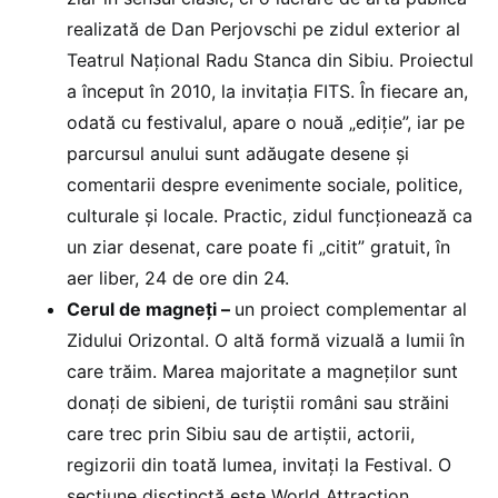
realizată de Dan Perjovschi pe zidul exterior al
Teatrul Național Radu Stanca din Sibiu. Proiectul
a început în 2010, la invitația FITS. În fiecare an,
odată cu festivalul, apare o nouă „ediție”, iar pe
parcursul anului sunt adăugate desene și
comentarii despre evenimente sociale, politice,
culturale și locale. Practic, zidul funcționează ca
un ziar desenat, care poate fi „citit” gratuit, în
aer liber, 24 de ore din 24.
Cerul de magneți –
un proiect complementar al
Zidului Orizontal. O altă formă vizuală a lumii în
care trăim. Marea majoritate a magneților sunt
donați de sibieni, de turiștii români sau străini
care trec prin Sibiu sau de artiștii, actorii,
regizorii din toată lumea, invitați la Festival. O
secțiune disctinctă este World Attraction