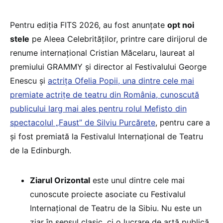
Pentru ediția FITS 2026, au fost anunțate
opt noi
stele
pe Aleea Celebrităților, printre care dirijorul de
renume internațional Cristian Măcelaru, laureat al
premiului GRAMMY și director al Festivalului George
Enescu și
actrița Ofelia Popii, una dintre cele mai
premiate actrițe de teatru din România, cunoscută
publicului larg mai ales pentru rolul Mefisto din
spectacolul „Faust” de Silviu Purcărete
, pentru care a
și fost premiată la Festivalul Internaţional de Teatru
de la Edinburgh.
Ziarul Orizontal
este unul dintre cele mai
cunoscute proiecte asociate cu Festivalul
Internațional de Teatru de la Sibiu. Nu este un
ziar în sensul clasic, ci o lucrare de artă publică