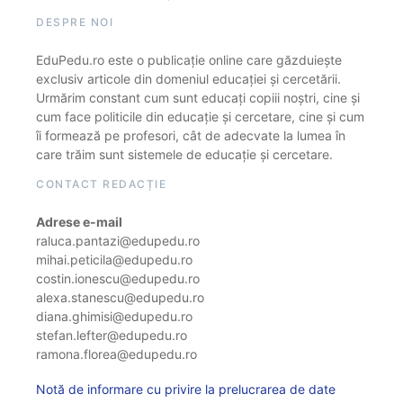
DESPRE NOI
EduPedu.ro este o publicație online care găzduiește
exclusiv articole din domeniul educației și cercetării.
Urmărim constant cum sunt educați copiii noștri, cine și
cum face politicile din educație și cercetare, cine și cum
îi formează pe profesori, cât de adecvate la lumea în
care trăim sunt sistemele de educație și cercetare.
CONTACT REDACȚIE
Adrese e-mail
raluca.pantazi@edupedu.ro
mihai.peticila@edupedu.ro
costin.ionescu@edupedu.ro
alexa.stanescu@edupedu.ro
diana.ghimisi@edupedu.ro
stefan.lefter@edupedu.ro
ramona.florea@edupedu.ro
Notă de informare cu privire la prelucrarea de date