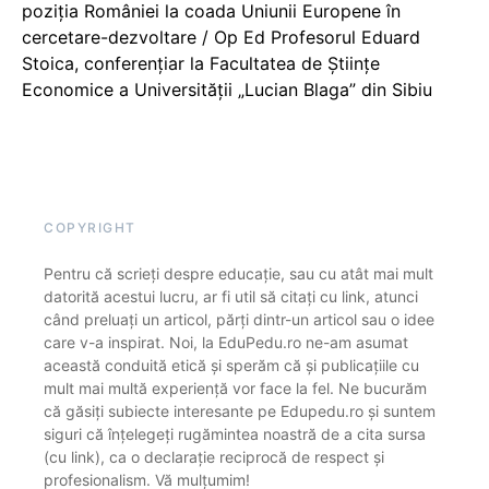
poziția României la coada Uniunii Europene în
cercetare-dezvoltare / Op Ed Profesorul Eduard
Stoica, conferențiar la Facultatea de Științe
Economice a Universității „Lucian Blaga” din Sibiu
COPYRIGHT
Pentru că scrieți despre educație, sau cu atât mai mult
datorită acestui lucru, ar fi util să citați cu link, atunci
când preluați un articol, părți dintr-un articol sau o idee
care v-a inspirat. Noi, la EduPedu.ro ne-am asumat
această conduită etică și sperăm că și publicațiile cu
mult mai multă experiență vor face la fel. Ne bucurăm
că găsiți subiecte interesante pe Edupedu.ro și suntem
siguri că înțelegeți rugămintea noastră de a cita sursa
(cu link), ca o declarație reciprocă de respect și
profesionalism. Vă mulțumim!