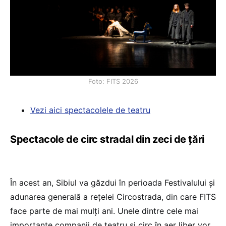
Foto: FITS 2026
Vezi aici spectacolele de teatru
Spectacole de circ stradal din zeci de țări
În acest an, Sibiul va găzdui în perioada Festivalului şi
adunarea generală a reţelei Circostrada, din care FITS
face parte de mai mulţi ani. Unele dintre cele mai
importante companii de teatru şi circ în aer liber vor