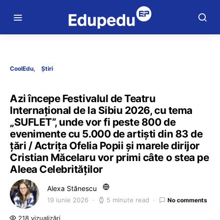
CoolEdu
Știri
Azi începe Festivalul de Teatru
Internațional de la Sibiu 2026, cu tema
„SUFLET”, unde vor fi peste 800 de
evenimente cu 5.000 de artiști din 83 de
țări / Actrița Ofelia Popii și marele dirijor
Cristian Măcelaru vor primi câte o stea pe
Aleea Celebrităților
Alexa Stănescu
19 iunie 2026
5 minute read
No comments
218 vizualizări