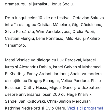
dramaturgul şi jurnalistul Ionuţ Sociu.
De-a lungul celor 10 zile de festival, Octavian Saiu va
intra în dialog cu Cristian Măcelaru, Gigi Căciuleanu,
Silviu Purcărete, Wim Vandekeybus, Ofelia Popii,
Cristian Mungiu, Lemi Ponifasio, Milo Rau şi Akihiro
Yamamoto.
Matei Vişniec va dialoga cu Luk Perceval, Marcel
Iureş şi Alexandru Dabija, Israel Galvan şi Mohamed
El Khatib şi Fanny Ardant, iar Ionuţ Sociu va modera
discuţiile cu Dragoş Buhagiar, Velica Panduru, Philip
Bussman, Cathy Hasse, Miguel Gane şi o dezbatere
despre aniversarea Ibsen 200 cu Hege Knarvik
Sande, Jan Koslowski, Chris-Simion Mercurian,
Kathrine Nedrejord şi Ovio Olaru.
Vezi aici programul