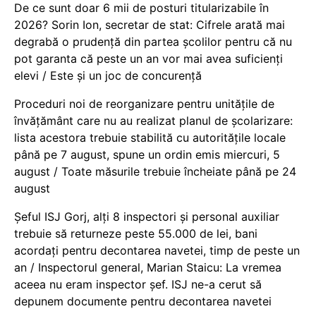
De ce sunt doar 6 mii de posturi titularizabile în
2026? Sorin Ion, secretar de stat: Cifrele arată mai
degrabă o prudență din partea școlilor pentru că nu
pot garanta că peste un an vor mai avea suficienți
elevi / Este și un joc de concurență
Proceduri noi de reorganizare pentru unitățile de
învățământ care nu au realizat planul de școlarizare:
lista acestora trebuie stabilită cu autoritățile locale
până pe 7 august, spune un ordin emis miercuri, 5
august / Toate măsurile trebuie încheiate până pe 24
august
Șeful ISJ Gorj, alți 8 inspectori și personal auxiliar
trebuie să returneze peste 55.000 de lei, bani
acordați pentru decontarea navetei, timp de peste un
an / Inspectorul general, Marian Staicu: La vremea
aceea nu eram inspector șef. ISJ ne-a cerut să
depunem documente pentru decontarea navetei