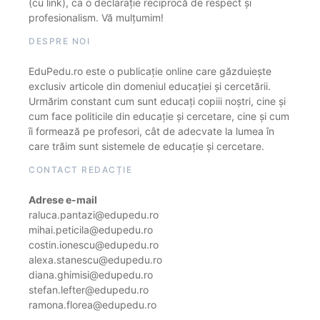
(cu link), ca o declarație reciprocă de respect și
profesionalism. Vă mulțumim!
DESPRE NOI
EduPedu.ro este o publicație online care găzduiește
exclusiv articole din domeniul educației și cercetării.
Urmărim constant cum sunt educați copiii noștri, cine și
cum face politicile din educație și cercetare, cine și cum
îi formează pe profesori, cât de adecvate la lumea în
care trăim sunt sistemele de educație și cercetare.
CONTACT REDACȚIE
Adrese e-mail
raluca.pantazi@edupedu.ro
mihai.peticila@edupedu.ro
costin.ionescu@edupedu.ro
alexa.stanescu@edupedu.ro
diana.ghimisi@edupedu.ro
stefan.lefter@edupedu.ro
ramona.florea@edupedu.ro