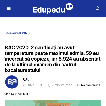
Bacalaureat 2026
BAC 2020: 2 candidați au avut
temperatura peste maximul admis, 59 au
încercat să copieze, iar 5.924 au absentat
de la ultimul examen din cadrul
bacalaureatului
R.P.
25 iunie 2020
2 minute read
No comments
813 vizualizări