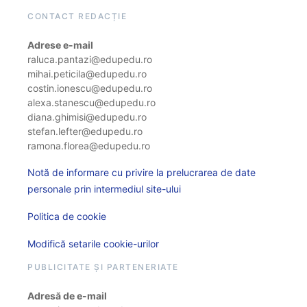
CONTACT REDACȚIE
Adrese e-mail
raluca.pantazi@edupedu.ro
mihai.peticila@edupedu.ro
costin.ionescu@edupedu.ro
alexa.stanescu@edupedu.ro
diana.ghimisi@edupedu.ro
stefan.lefter@edupedu.ro
ramona.florea@edupedu.ro
Notă de informare cu privire la prelucrarea de date
personale prin intermediul site-ului
Politica de cookie
Modifică setarile cookie-urilor
PUBLICITATE ȘI PARTENERIATE
Adresă de e-mail