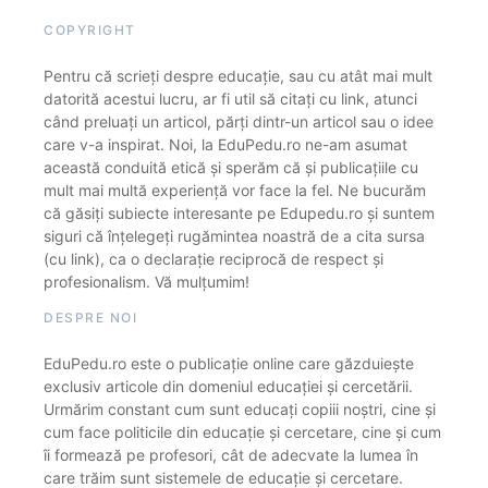
COPYRIGHT
Pentru că scrieți despre educație, sau cu atât mai mult
datorită acestui lucru, ar fi util să citați cu link, atunci
când preluați un articol, părți dintr-un articol sau o idee
care v-a inspirat. Noi, la EduPedu.ro ne-am asumat
această conduită etică și sperăm că și publicațiile cu
mult mai multă experiență vor face la fel. Ne bucurăm
că găsiți subiecte interesante pe Edupedu.ro și suntem
siguri că înțelegeți rugămintea noastră de a cita sursa
(cu link), ca o declarație reciprocă de respect și
profesionalism. Vă mulțumim!
DESPRE NOI
EduPedu.ro este o publicație online care găzduiește
exclusiv articole din domeniul educației și cercetării.
Urmărim constant cum sunt educați copiii noștri, cine și
cum face politicile din educație și cercetare, cine și cum
îi formează pe profesori, cât de adecvate la lumea în
care trăim sunt sistemele de educație și cercetare.