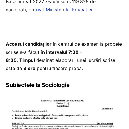
Bacalaureat 2022 s-au înscris 119.828 de
candidați,
potrivit Ministerului Educației
.
Accesul candidaților
în centrul de examen la probele
scrise s-a făcut î
n intervalul 7:30 –
8:30
.
Timpul
destinat elaborării unei lucrări scrise
este de
3 ore
pentru fiecare probă.
Subiectele la Sociologie