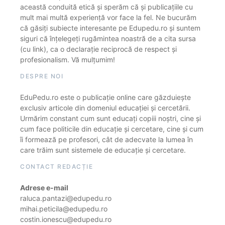
această conduită etică și sperăm că și publicațiile cu
mult mai multă experiență vor face la fel. Ne bucurăm
că găsiți subiecte interesante pe Edupedu.ro și suntem
siguri că înțelegeți rugămintea noastră de a cita sursa
(cu link), ca o declarație reciprocă de respect și
profesionalism. Vă mulțumim!
DESPRE NOI
EduPedu.ro este o publicație online care găzduiește
exclusiv articole din domeniul educației și cercetării.
Urmărim constant cum sunt educați copiii noștri, cine și
cum face politicile din educație și cercetare, cine și cum
îi formează pe profesori, cât de adecvate la lumea în
care trăim sunt sistemele de educație și cercetare.
CONTACT REDACȚIE
Adrese e-mail
raluca.pantazi@edupedu.ro
mihai.peticila@edupedu.ro
costin.ionescu@edupedu.ro