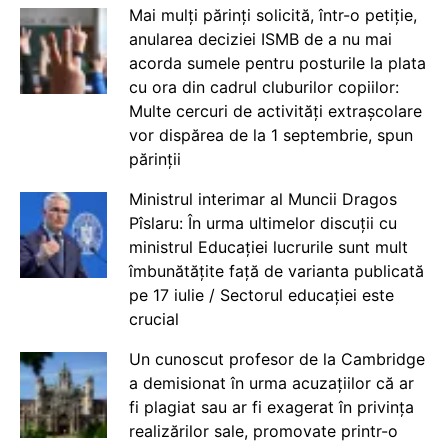
Mai mulți părinți solicită, într-o petiție,
anularea deciziei ISMB de a nu mai
acorda sumele pentru posturile la plata
cu ora din cadrul cluburilor copiilor:
Multe cercuri de activități extrașcolare
vor dispărea de la 1 septembrie, spun
părinții
Ministrul interimar al Muncii Dragos
Pîslaru: În urma ultimelor discuții cu
ministrul Educației lucrurile sunt mult
îmbunătățite față de varianta publicată
pe 17 iulie / Sectorul educației este
crucial
Un cunoscut profesor de la Cambridge
a demisionat în urma acuzațiilor că ar
fi plagiat sau ar fi exagerat în privința
realizărilor sale, promovate printr-o