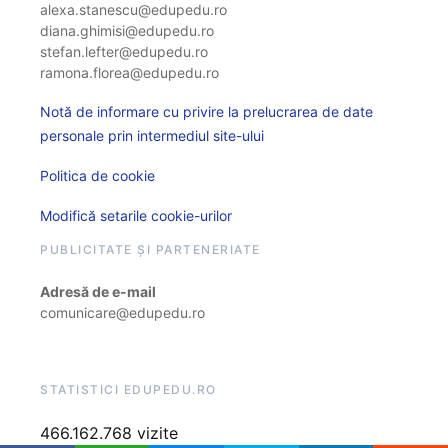
alexa.stanescu@edupedu.ro
diana.ghimisi@edupedu.ro
stefan.lefter@edupedu.ro
ramona.florea@edupedu.ro
Notă de informare cu privire la prelucrarea de date
personale prin intermediul site-ului
Politica de cookie
Modifică setarile cookie-urilor
PUBLICITATE ȘI PARTENERIATE
Adresă de e-mail
comunicare@edupedu.ro
STATISTICI EDUPEDU.RO
466.162.768 vizite