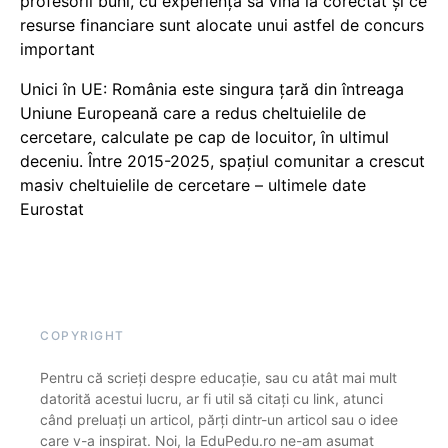
profesorii buni, cu experiență să vină la corectat și ce
resurse financiare sunt alocate unui astfel de concurs
important
Unici în UE: România este singura țară din întreaga
Uniune Europeană care a redus cheltuielile de
cercetare, calculate pe cap de locuitor, în ultimul
deceniu. Între 2015-2025, spațiul comunitar a crescut
masiv cheltuielile de cercetare – ultimele date
Eurostat
COPYRIGHT
Pentru că scrieți despre educație, sau cu atât mai mult
datorită acestui lucru, ar fi util să citați cu link, atunci
când preluați un articol, părți dintr-un articol sau o idee
care v-a inspirat. Noi, la EduPedu.ro ne-am asumat