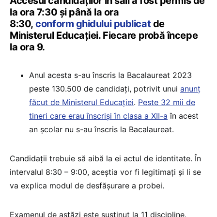
Accesul candidaților în săli a fost permis de
la ora 7:30 și până la ora
8:30,
conform ghidului publicat
de
Ministerul Educației. Fiecare probă începe
la ora 9.
Anul acesta s-au înscris la Bacalaureat 2023
peste 130.500 de candidați, potrivit unui
anunț
făcut de Ministerul Educației
.
Peste 32 mii de
tineri care erau înscriși în clasa a XII-a
în acest
an școlar nu s-au înscris la Bacalaureat.
Candidații trebuie să aibă la ei actul de identitate. În
intervalul 8:30 – 9:00, aceștia vor fi legitimaţi şi li se
va explica modul de desfăşurare a probei.
Examenul de astăzi este susținut la 11 discipline.