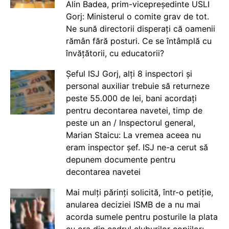
Alin Badea, prim-vicepreședinte USLI
Gorj: Ministerul o comite grav de tot.
Ne sună directorii disperați că oamenii
rămân fără posturi. Ce se întâmplă cu
învățătorii, cu educatorii?
Șeful ISJ Gorj, alți 8 inspectori și
personal auxiliar trebuie să returneze
peste 55.000 de lei, bani acordați
pentru decontarea navetei, timp de
peste un an / Inspectorul general,
Marian Staicu: La vremea aceea nu
eram inspector șef. ISJ ne-a cerut să
depunem documente pentru
decontarea navetei
Mai mulți părinți solicită, într-o petiție,
anularea deciziei ISMB de a nu mai
acorda sumele pentru posturile la plata
cu ora din cadrul cluburilor copiilor: