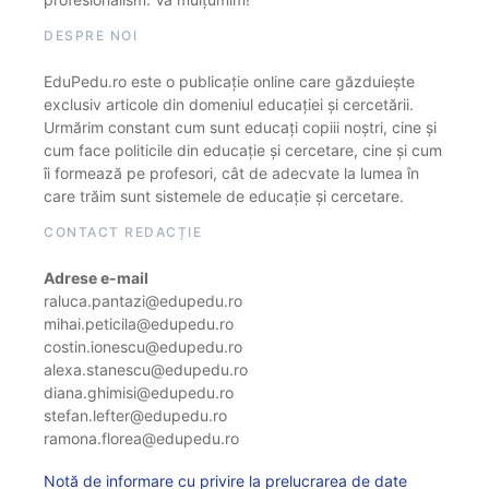
DESPRE NOI
EduPedu.ro este o publicație online care găzduiește
exclusiv articole din domeniul educației și cercetării.
Urmărim constant cum sunt educați copiii noștri, cine și
cum face politicile din educație și cercetare, cine și cum
îi formează pe profesori, cât de adecvate la lumea în
care trăim sunt sistemele de educație și cercetare.
CONTACT REDACȚIE
Adrese e-mail
raluca.pantazi@edupedu.ro
mihai.peticila@edupedu.ro
costin.ionescu@edupedu.ro
alexa.stanescu@edupedu.ro
diana.ghimisi@edupedu.ro
stefan.lefter@edupedu.ro
ramona.florea@edupedu.ro
Notă de informare cu privire la prelucrarea de date