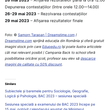
Depunerea contestațiilor (între orele 12.00—14.00)
26-29 mai 2023
– Rezolvarea contestațiilor
29 mai 2023
– Afișarea rezultatelor finale
Foto: ©
Samorn Tarapan | Dreamstime.com
/
Dreamstime.com
sprijină educaţia din România şi oferă gratuit
imagini stock prin care
Edupedu.ro
îşi poate ilustra articolele
cât mai relevant posibil
/
Campania Back to school oferă
posibilitatea oricărei școli, profesor sau elev să
descarce
imagini de calitate cu 50% discount
.
Similare
Subiectele și baremele pentru Sociologie, Geografie,
Logică și Psihologie, BAC 2023 – sesiunea specială
Sesiunea specială a examenului de BAC 2023 începe pe
15 mai, potrivit calendarului anunțat de Ministerul