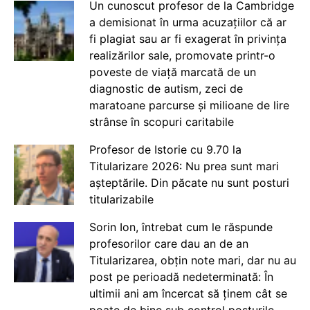
Un cunoscut profesor de la Cambridge
a demisionat în urma acuzațiilor că ar
fi plagiat sau ar fi exagerat în privința
realizărilor sale, promovate printr-o
poveste de viață marcată de un
diagnostic de autism, zeci de
maratoane parcurse și milioane de lire
strânse în scopuri caritabile
Profesor de Istorie cu 9.70 la
Titularizare 2026: Nu prea sunt mari
așteptările. Din păcate nu sunt posturi
titularizabile
Sorin Ion, întrebat cum le răspunde
profesorilor care dau an de an
Titularizarea, obțin note mari, dar nu au
post pe perioadă nedeterminată: În
ultimii ani am încercat să ținem cât se
poate de bine sub control posturile