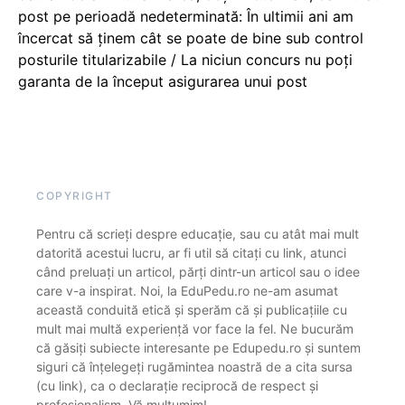
post pe perioadă nedeterminată: În ultimii ani am
încercat să ținem cât se poate de bine sub control
posturile titularizabile / La niciun concurs nu poți
garanta de la început asigurarea unui post
COPYRIGHT
Pentru că scrieți despre educație, sau cu atât mai mult
datorită acestui lucru, ar fi util să citați cu link, atunci
când preluați un articol, părți dintr-un articol sau o idee
care v-a inspirat. Noi, la EduPedu.ro ne-am asumat
această conduită etică și sperăm că și publicațiile cu
mult mai multă experiență vor face la fel. Ne bucurăm
că găsiți subiecte interesante pe Edupedu.ro și suntem
siguri că înțelegeți rugămintea noastră de a cita sursa
(cu link), ca o declarație reciprocă de respect și
profesionalism. Vă mulțumim!