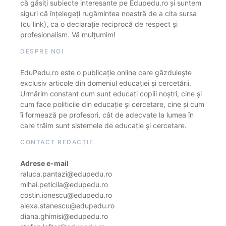
că găsiți subiecte interesante pe Edupedu.ro și suntem
siguri că înțelegeți rugămintea noastră de a cita sursa
(cu link), ca o declarație reciprocă de respect și
profesionalism. Vă mulțumim!
DESPRE NOI
EduPedu.ro este o publicație online care găzduiește
exclusiv articole din domeniul educației și cercetării.
Urmărim constant cum sunt educați copiii noștri, cine și
cum face politicile din educație și cercetare, cine și cum
îi formează pe profesori, cât de adecvate la lumea în
care trăim sunt sistemele de educație și cercetare.
CONTACT REDACȚIE
Adrese e-mail
raluca.pantazi@edupedu.ro
mihai.peticila@edupedu.ro
costin.ionescu@edupedu.ro
alexa.stanescu@edupedu.ro
diana.ghimisi@edupedu.ro