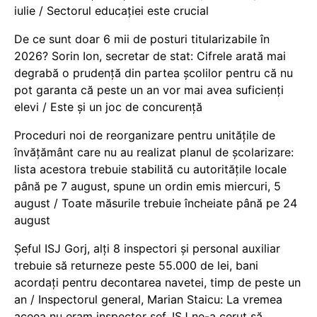
iulie / Sectorul educației este crucial
De ce sunt doar 6 mii de posturi titularizabile în
2026? Sorin Ion, secretar de stat: Cifrele arată mai
degrabă o prudență din partea școlilor pentru că nu
pot garanta că peste un an vor mai avea suficienți
elevi / Este și un joc de concurență
Proceduri noi de reorganizare pentru unitățile de
învățământ care nu au realizat planul de școlarizare:
lista acestora trebuie stabilită cu autoritățile locale
până pe 7 august, spune un ordin emis miercuri, 5
august / Toate măsurile trebuie încheiate până pe 24
august
Șeful ISJ Gorj, alți 8 inspectori și personal auxiliar
trebuie să returneze peste 55.000 de lei, bani
acordați pentru decontarea navetei, timp de peste un
an / Inspectorul general, Marian Staicu: La vremea
aceea nu eram inspector șef. ISJ ne-a cerut să