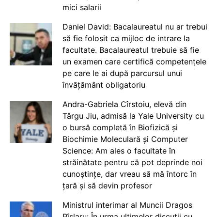
mici salarii
Daniel David: Bacalaureatul nu ar trebui
să fie folosit ca mijloc de intrare la
facultate. Bacalaureatul trebuie să fie
un examen care certifică competențele
pe care le ai după parcursul unui
învățământ obligatoriu
Andra-Gabriela Cîrstoiu, elevă din
Târgu Jiu, admisă la Yale University cu
o bursă completă în Biofizică și
Biochimie Moleculară și Computer
Science: Am ales o facultate în
străinătate pentru că pot deprinde noi
cunoștințe, dar vreau să mă întorc în
țară și să devin profesor
Ministrul interimar al Muncii Dragos
Pîslaru: În urma ultimelor discuții cu