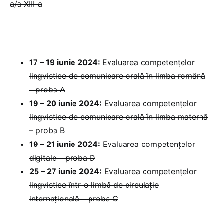
a/a XIII-a
17 – 19 iunie 2024:
Evaluarea competențelor
lingvistice de comunicare orală în limba română
– proba A
19 – 20 iunie 2024:
Evaluarea competențelor
lingvistice de comunicare orală în limba maternă
– proba B
19 – 21 iunie 2024:
Evaluarea competențelor
digitale – proba D
25 – 27 iunie 2024:
Evaluarea competențelor
lingvistice într-o limbă de circulație
internațională – proba C