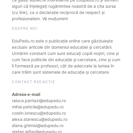
siguri că înțelegeți rugămintea noastră de a cita sursa
(cu link), ca o declarație reciprocă de respect și
profesionalism. Vă mulțumim!
DESPRE NOI
EduPedu.ro este o publicație online care găzduiește
exclusiv articole din domeniul educației și cercetării.
Urmărim constant cum sunt educați copiii noștri, cine și
cum face politicile din educație și cercetare, cine și cum
îi formează pe profesori, cât de adecvate la lumea în
care trăim sunt sistemele de educație și cercetare.
CONTACT REDACȚIE
Adrese e-mail
raluca.pantazi@edupedu.ro
mihai.peticila@edupedu.ro
costin.ionescu@edupedu.ro
alexa.stanescu@edupedu.ro
diana.ghimisi@edupedu.ro
stefan.lefter@edupedu.ro