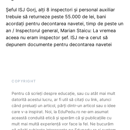
Șeful ISJ Gorj, alți 8 inspectori și personal auxiliar
trebuie să returneze peste 55.000 de lei, bani
acordați pentru decontarea navetei, timp de peste un
an / Inspectorul general, Marian Staicu: La vremea
aceea nu eram inspector șef. ISJ ne-a cerut să
depunem documente pentru decontarea navetei
COPYRIGHT
Pentru că scrieți despre educație, sau cu atât mai mult
datorită acestui lucru, ar fi util să citați cu link, atunci
când preluați un articol, părți dintr-un articol sau o idee
care v-a inspirat. Noi, la EduPedu.ro ne-am asumat
această conduită etică și sperăm că și publicațiile cu
mult mai multă experiență vor face la fel. Ne bucurăm
că găsiți subiecte interesante pe Edupedu.ro și suntem