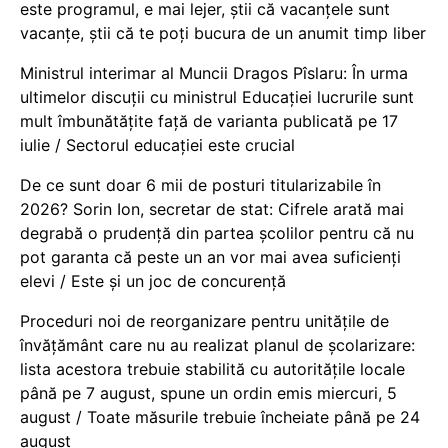
este programul, e mai lejer, știi că vacanțele sunt
vacanţe, știi că te poți bucura de un anumit timp liber
Ministrul interimar al Muncii Dragos Pîslaru: În urma
ultimelor discuții cu ministrul Educației lucrurile sunt
mult îmbunătățite față de varianta publicată pe 17
iulie / Sectorul educației este crucial
De ce sunt doar 6 mii de posturi titularizabile în
2026? Sorin Ion, secretar de stat: Cifrele arată mai
degrabă o prudență din partea școlilor pentru că nu
pot garanta că peste un an vor mai avea suficienți
elevi / Este și un joc de concurență
Proceduri noi de reorganizare pentru unitățile de
învățământ care nu au realizat planul de școlarizare:
lista acestora trebuie stabilită cu autoritățile locale
până pe 7 august, spune un ordin emis miercuri, 5
august / Toate măsurile trebuie încheiate până pe 24
august