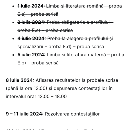
1 iulie 2024:
Limba și literatura română – proba
E.a) – proba scrisă
2 iulie 2024:
Proba obligatorie a profilului –
proba E.c) – proba scrisă
4 iulie 2024:
Proba la alegere a profilului și
specializării – proba E.d) – proba scrisă
5 iulie 2024:
Limba și literatura maternă – proba
E.b) – proba scrisă
8 iulie 2024:
Afișarea rezultatelor la probele scrise
(până la ora 12.00) și depunerea contestațiilor în
intervalul orar 12.00 – 18.00
9 – 11 iulie 2024:
Rezolvarea contestațiilor