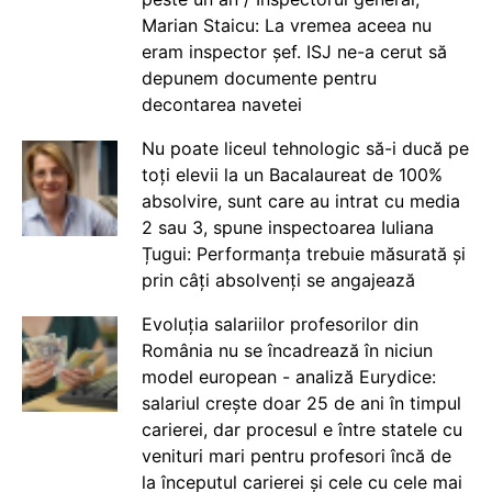
Marian Staicu: La vremea aceea nu
eram inspector șef. ISJ ne-a cerut să
depunem documente pentru
decontarea navetei
Nu poate liceul tehnologic să-i ducă pe
toți elevii la un Bacalaureat de 100%
absolvire, sunt care au intrat cu media
2 sau 3, spune inspectoarea Iuliana
Țugui: Performanța trebuie măsurată și
prin câți absolvenți se angajează
Evoluția salariilor profesorilor din
România nu se încadrează în niciun
model european - analiză Eurydice:
salariul crește doar 25 de ani în timpul
carierei, dar procesul e între statele cu
venituri mari pentru profesori încă de
la începutul carierei și cele cu cele mai