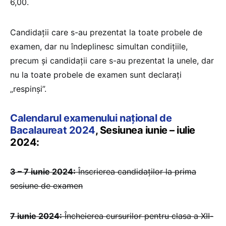
6,00.
Candidaţii care s-au prezentat la toate probele de
examen, dar nu îndeplinesc simultan condiţiile,
precum şi candidaţii care s-au prezentat la unele, dar
nu la toate probele de examen sunt declaraţi
„respinşi”.
Calendarul examenului național de
Bacalaureat 2024
, Sesiunea iunie – iulie
2024:
3 – 7 iunie 2024:
Înscrierea candidaților la prima
sesiune de examen
7 iunie 2024:
Încheierea cursurilor pentru clasa a XII-