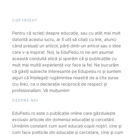
COPYRIGHT
Pentru că scrieți despre educație, sau cu atât mai mult
datorită acestui lucru, ar fi util să citați cu link, atunci
când preluați un articol, părți dintr-un articol sau o idee
care v-a inspirat. Noi, la EduPedu.ro ne-am asumat
această conduită etică și sperăm că și publicațiile cu
mult mai multă experiență vor face la fel. Ne bucurăm
că găsiți subiecte interesante pe Edupedu.ro și suntem
siguri că înțelegeți rugămintea noastră de a cita sursa
(cu link), ca o declarație reciprocă de respect și
profesionalism. Vă mulțumim!
DESPRE NOI
EduPedu.ro este o publicație online care găzduiește
exclusiv articole din domeniul educației și cercetării.
Urmărim constant cum sunt educați copiii noștri, cine și
cum face politicile din educație și cercetare, cine și cum