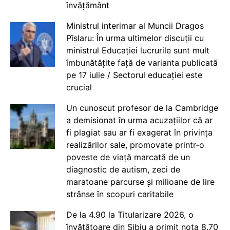
învățământ
Ministrul interimar al Muncii Dragos
Pîslaru: În urma ultimelor discuții cu
ministrul Educației lucrurile sunt mult
îmbunătățite față de varianta publicată
pe 17 iulie / Sectorul educației este
crucial
Un cunoscut profesor de la Cambridge
a demisionat în urma acuzațiilor că ar
fi plagiat sau ar fi exagerat în privința
realizărilor sale, promovate printr-o
poveste de viață marcată de un
diagnostic de autism, zeci de
maratoane parcurse și milioane de lire
strânse în scopuri caritabile
De la 4.90 la Titularizare 2026, o
învățătoare din Sibiu a primit nota 8.70