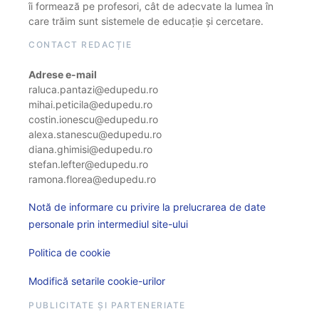
îi formează pe profesori, cât de adecvate la lumea în
care trăim sunt sistemele de educație și cercetare.
CONTACT REDACȚIE
Adrese e-mail
raluca.pantazi@edupedu.ro
mihai.peticila@edupedu.ro
costin.ionescu@edupedu.ro
alexa.stanescu@edupedu.ro
diana.ghimisi@edupedu.ro
stefan.lefter@edupedu.ro
ramona.florea@edupedu.ro
Notă de informare cu privire la prelucrarea de date
personale prin intermediul site-ului
Politica de cookie
Modifică setarile cookie-urilor
PUBLICITATE ȘI PARTENERIATE