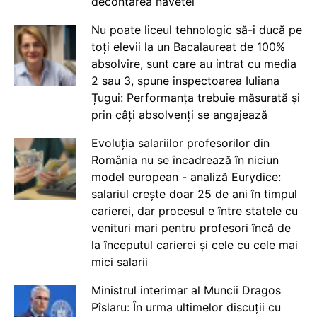
decontarea navetei
Nu poate liceul tehnologic să-i ducă pe
toți elevii la un Bacalaureat de 100%
absolvire, sunt care au intrat cu media
2 sau 3, spune inspectoarea Iuliana
Țugui: Performanța trebuie măsurată și
prin câți absolvenți se angajează
Evoluția salariilor profesorilor din
România nu se încadrează în niciun
model european - analiză Eurydice:
salariul crește doar 25 de ani în timpul
carierei, dar procesul e între statele cu
venituri mari pentru profesori încă de
la începutul carierei și cele cu cele mai
mici salarii
Ministrul interimar al Muncii Dragos
Pîslaru: În urma ultimelor discuții cu