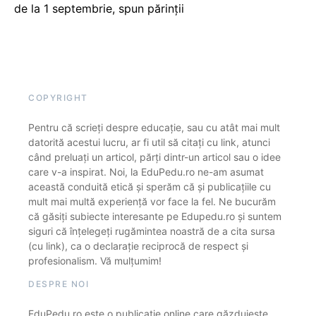
de la 1 septembrie, spun părinții
COPYRIGHT
Pentru că scrieți despre educație, sau cu atât mai mult
datorită acestui lucru, ar fi util să citați cu link, atunci
când preluați un articol, părți dintr-un articol sau o idee
care v-a inspirat. Noi, la EduPedu.ro ne-am asumat
această conduită etică și sperăm că și publicațiile cu
mult mai multă experiență vor face la fel. Ne bucurăm
că găsiți subiecte interesante pe Edupedu.ro și suntem
siguri că înțelegeți rugămintea noastră de a cita sursa
(cu link), ca o declarație reciprocă de respect și
profesionalism. Vă mulțumim!
DESPRE NOI
EduPedu.ro este o publicație online care găzduiește