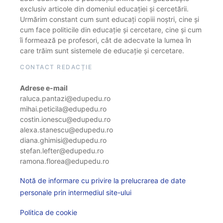
exclusiv articole din domeniul educației și cercetării.
Urmărim constant cum sunt educați copiii noștri, cine și
cum face politicile din educație și cercetare, cine și cum
îi formează pe profesori, cât de adecvate la lumea în
care trăim sunt sistemele de educație și cercetare.
CONTACT REDACȚIE
Adrese e-mail
raluca.pantazi@edupedu.ro
mihai.peticila@edupedu.ro
costin.ionescu@edupedu.ro
alexa.stanescu@edupedu.ro
diana.ghimisi@edupedu.ro
stefan.lefter@edupedu.ro
ramona.florea@edupedu.ro
Notă de informare cu privire la prelucrarea de date
personale prin intermediul site-ului
Politica de cookie