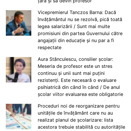
țară și să devin profesor
Vicepremierul Tanczos Barna: Dacă
învățământul nu se rezolvă, pică toată
legea salarizării / Sunt mai multe
promisiuni din partea Guvernului către
angajații din educație și nu par a fi
respectate
Aura Stănculescu, consilier școlar:
Meseria de profesor este un stres
continuu și unii sunt mai puțini
rezistenți. Este necesară o evaluare
psihiatrică din când în când / De anul
școlar viitor evaluarea este obligatorie
Proceduri noi de reorganizare pentru
unitățile de învățământ care nu au
realizat planul de școlarizare: lista
acestora trebuie stabilită cu autoritățile