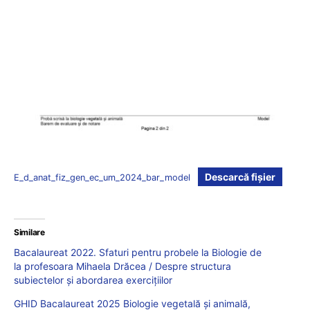
Descarcă fișier
E_d_anat_fiz_gen_ec_um_2024_bar_model
Similare
Bacalaureat 2022. Sfaturi pentru probele la Biologie de
la profesoara Mihaela Drăcea / Despre structura
subiectelor și abordarea exercițiilor
GHID Bacalaureat 2025 Biologie vegetală și animală,