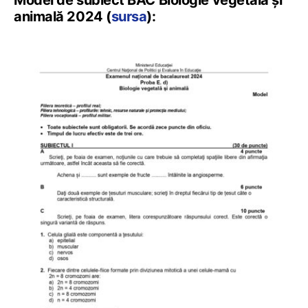
Model de subiect BAC Biologie vegetală și
animală 2024 (
sursa
):