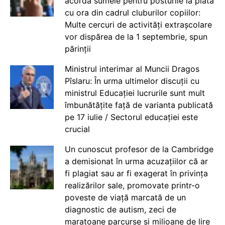
acorda sumele pentru posturile la plata
cu ora din cadrul cluburilor copiilor:
Multe cercuri de activități extrașcolare
vor dispărea de la 1 septembrie, spun
părinții
Ministrul interimar al Muncii Dragos
Pîslaru: În urma ultimelor discuții cu
ministrul Educației lucrurile sunt mult
îmbunătățite față de varianta publicată
pe 17 iulie / Sectorul educației este
crucial
Un cunoscut profesor de la Cambridge
a demisionat în urma acuzațiilor că ar
fi plagiat sau ar fi exagerat în privința
realizărilor sale, promovate printr-o
poveste de viață marcată de un
diagnostic de autism, zeci de
maratoane parcurse și milioane de lire