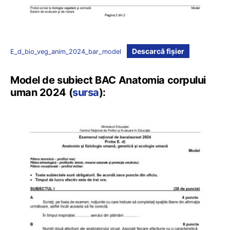
Descarcă fișier
E_d_bio_veg_anim_2024_bar_model
Model de subiect BAC Anatomia corpului
uman 2024 (
sursa
):