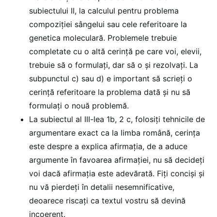
subiectului II, la calculul pentru problema
compoziției sângelui sau cele referitoare la
genetica moleculară. Problemele trebuie
completate cu o altă cerință pe care voi, elevii,
trebuie să o formulați, dar să o și rezolvați. La
subpunctul c) sau d) e important să scrieți o
cerință referitoare la problema dată și nu să
formulați o nouă problemă.
La subiectul al III-lea 1b, 2 c, folosiți tehnicile de
argumentare exact ca la limba română, cerința
este despre a explica afirmația, de a aduce
argumente în favoarea afirmației, nu să decideți
voi dacă afirmația este adevărată. Fiți conciși și
nu vă pierdeți în detalii nesemnificative,
deoarece riscați ca textul vostru să devină
incoerent.