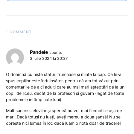
1 COMMENT
Pandele
spune:
3 iulie 2024 la 20:37
O doamnă cu niște sfaturi frumoase și minte la cap. Ce le-a
spus copiilor este înduioșător, pentru că am tot văzut prin
comentariile de aici adulți care au mai mari așteptări de la un
copil de liceu, decât de la profesori și guvern (legat de toate
problemele întâmpinate luni).
Mult success elevilor și sper că nu vor mai fi emoțiile așa de
mari! Dacă totuși nu luați, aveți mereu a doua șansă! Nu se
oprește nici lumea în loc dacă luăm o notă doar de trecere!