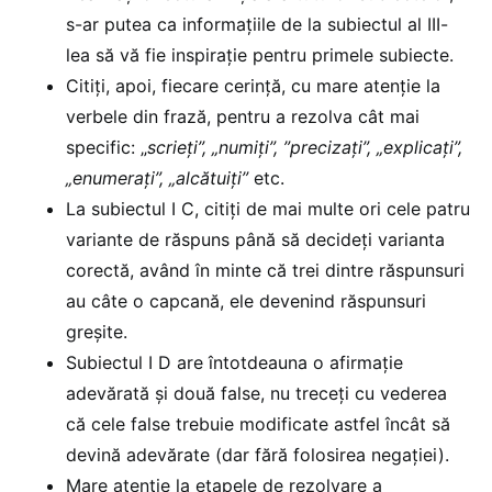
s-ar putea ca informațiile de la subiectul al III-
lea să vă fie inspirație pentru primele subiecte.
Citiți, apoi, fiecare cerință, cu mare atenție la
verbele din frază, pentru a rezolva cât mai
specific: „
scrieți”, „numiți”, ”precizați”, „explicați”,
„enumerați”, „alcătuiți”
etc.
La subiectul I C, citiți de mai multe ori cele patru
variante de răspuns până să decideți varianta
corectă, având în minte că trei dintre răspunsuri
au câte o capcană, ele devenind răspunsuri
greșite.
Subiectul I D are întotdeauna o afirmație
adevărată și două false, nu treceți cu vederea
că cele false trebuie modificate astfel încât să
devină adevărate (dar fără folosirea negației).
Mare atenție la etapele de rezolvare a