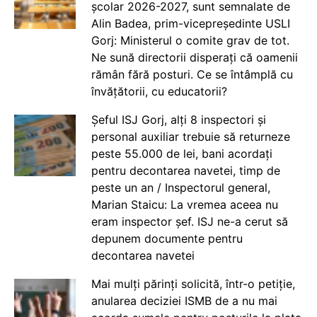
școlar 2026-2027, sunt semnalate de
Alin Badea, prim-vicepreședinte USLI
Gorj: Ministerul o comite grav de tot.
Ne sună directorii disperați că oamenii
rămân fără posturi. Ce se întâmplă cu
învățătorii, cu educatorii?
Șeful ISJ Gorj, alți 8 inspectori și
personal auxiliar trebuie să returneze
peste 55.000 de lei, bani acordați
pentru decontarea navetei, timp de
peste un an / Inspectorul general,
Marian Staicu: La vremea aceea nu
eram inspector șef. ISJ ne-a cerut să
depunem documente pentru
decontarea navetei
Mai mulți părinți solicită, într-o petiție,
anularea deciziei ISMB de a nu mai