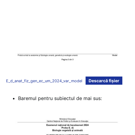
Descarcă fișier
E_d_anat_fiz_gen_ec_um_2024_var_model
Baremul pentru subiectul de mai sus: