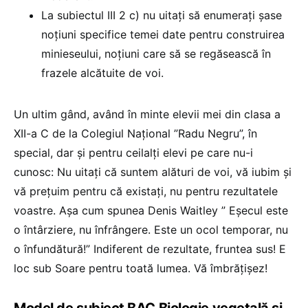
La subiectul III 2 c) nu uitați să enumerați șase
noțiuni specifice temei date pentru construirea
minieseului, noțiuni care să se regăsească în
frazele alcătuite de voi.
Un ultim gând, având în minte elevii mei din clasa a
XII-a C de la Colegiul Național ”Radu Negru”, în
special, dar și pentru ceilalți elevi pe care nu-i
cunosc: Nu uitați că suntem alături de voi, vă iubim și
vă prețuim pentru că existați, nu pentru rezultatele
voastre. Așa cum spunea Denis Waitley ” Eșecul este
o întârziere, nu înfrângere. Este un ocol temporar, nu
o înfundătură!” Indiferent de rezultate, fruntea sus! E
loc sub Soare pentru toată lumea. Vă îmbrățișez!