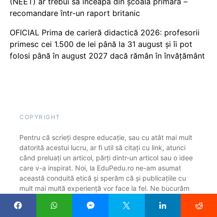
(NEET) ar trebui să înceapă din școala primară –
recomandare într-un raport britanic
OFICIAL Prima de carieră didactică 2026: profesorii
primesc cei 1.500 de lei până la 31 august și îi pot
folosi până în august 2027 dacă rămân în învățământ
COPYRIGHT
Pentru că scrieți despre educație, sau cu atât mai mult
datorită acestui lucru, ar fi util să citați cu link, atunci
când preluați un articol, părți dintr-un articol sau o idee
care v-a inspirat. Noi, la EduPedu.ro ne-am asumat
această conduită etică și sperăm că și publicațiile cu
mult mai multă experiență vor face la fel. Ne bucurăm
că găsiți subiecte interesante pe Edupedu.ro și suntem
siguri că înțelegeți rugămintea noastră de a cita sursa