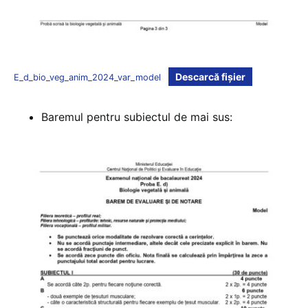
Descarcă fișier
E_d_bio_veg_anim_2024_var_model
Baremul pentru subiectul de mai sus: