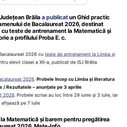
 Judeţean Brăila
a publicat
un Ghid practic
amenului de Bacalaureat 2026, destinat
-a, cu teste de antrenament la Matematică și
rie a profilului Proba E. c.
 Bacalaureat 2026 cu
teste de antrenament la Limba și
tru elevii clasei a XII-a, publicat de ISJ Brăila
acalaureat 2026
.
Probele încep cu Limba și literatura
/ Rezultatele – anunțate pe 3 aprilie
at 2026
. Probele scrise au loc între 29 iunie și 3 iulie, iar
e afișează pe 7 iulie
la Matematică și barem pentru pregătirea
aureat 2026, Mate-Info