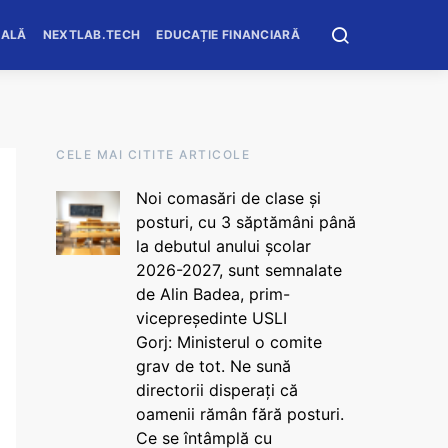
OALĂ
NEXTLAB.TECH
EDUCAȚIE FINANCIARĂ
CELE MAI CITITE ARTICOLE
Noi comasări de clase și
posturi, cu 3 săptămâni până
la debutul anului școlar
2026-2027, sunt semnalate
de Alin Badea, prim-
vicepreședinte USLI
Gorj: Ministerul o comite
grav de tot. Ne sună
directorii disperați că
oamenii rămân fără posturi.
Ce se întâmplă cu