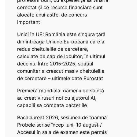
profesorii buni, cu experiență să vină la
corectat și ce resurse financiare sunt
alocate unui astfel de concurs
important
Unici în UE: România este singura țară
din întreaga Uniune Europeană care a
redus cheltuielile de cercetare,
calculate pe cap de locuitor, în ultimul
deceniu. Între 2015-2025, spațiul
comunitar a crescut masiv cheltuielile
de cercetare – ultimele date Eurostat
Premieră mondială: oamenii de știință
au creat virusuri noi cu ajutorul AI,
capabili să combată bacteriile
Bacalaureat 2026, sesiunea de toamnă.
Probele scrise încep luni, 10 august /
Accesul în sala de examen este permis