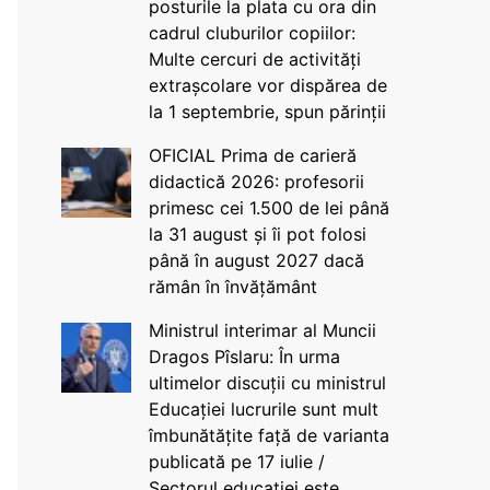
posturile la plata cu ora din
cadrul cluburilor copiilor:
Multe cercuri de activități
extrașcolare vor dispărea de
la 1 septembrie, spun părinții
OFICIAL Prima de carieră
didactică 2026: profesorii
primesc cei 1.500 de lei până
la 31 august și îi pot folosi
până în august 2027 dacă
rămân în învățământ
Ministrul interimar al Muncii
Dragos Pîslaru: În urma
ultimelor discuții cu ministrul
Educației lucrurile sunt mult
îmbunătățite față de varianta
publicată pe 17 iulie /
Sectorul educației este