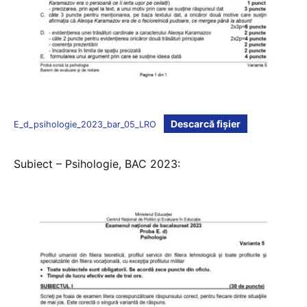
Descarcă fișier
E_d_psihologie_2023_bar_05_LRO
Subiect – Psihologie, BAC 2023: