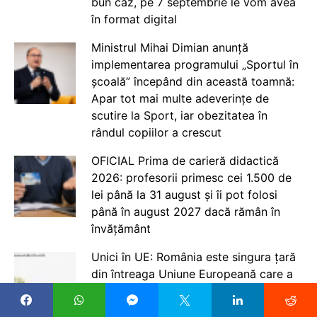
bun caz, pe 7 septembrie le vom avea
în format digital
Ministrul Mihai Dimian anunță
implementarea programului „Sportul în
școală” începând din această toamnă:
Apar tot mai multe adeverințe de
scutire la Sport, iar obezitatea în
rândul copiilor a crescut
OFICIAL Prima de carieră didactică
2026: profesorii primesc cei 1.500 de
lei până la 31 august și îi pot folosi
până în august 2027 dacă rămân în
învățământ
Unici în UE: România este singura țară
din întreaga Uniune Europeană care a
redus cheltuielile de cercetare,
calculate pe cap de locuitor, în ultimul