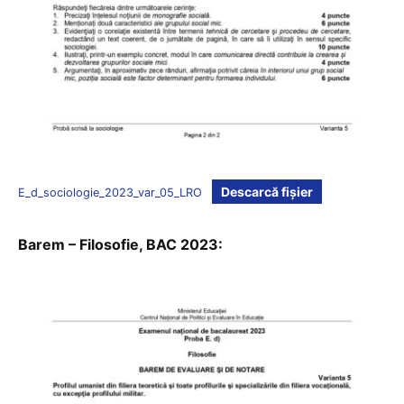
Descarcă fișier
E_d_sociologie_2023_var_05_LRO
Barem – Filosofie, BAC 2023: