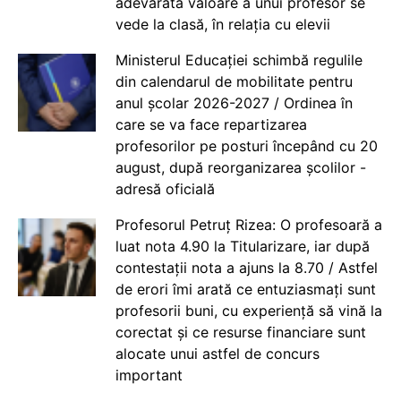
adevărata valoare a unui profesor se
vede la clasă, în relația cu elevii
Ministerul Educației schimbă regulile
din calendarul de mobilitate pentru
anul școlar 2026-2027 / Ordinea în
care se va face repartizarea
profesorilor pe posturi începând cu 20
august, după reorganizarea școlilor -
adresă oficială
Profesorul Petruț Rizea: O profesoară a
luat nota 4.90 la Titularizare, iar după
contestații nota a ajuns la 8.70 / Astfel
de erori îmi arată ce entuziasmați sunt
profesorii buni, cu experiență să vină la
corectat și ce resurse financiare sunt
alocate unui astfel de concurs
important