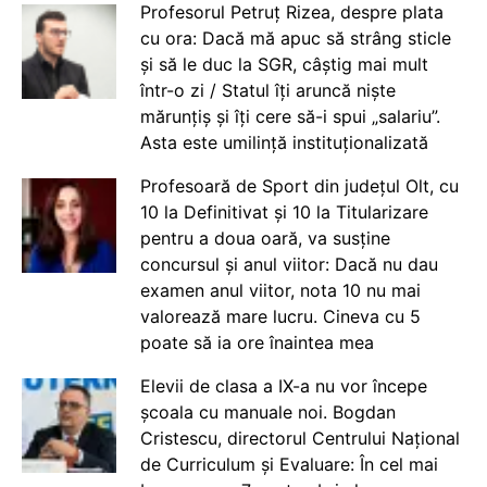
Profesorul Petruț Rizea, despre plata
cu ora: Dacă mă apuc să strâng sticle
și să le duc la SGR, câștig mai mult
într-o zi / Statul îți aruncă niște
mărunțiș și îți cere să-i spui „salariu”.
Asta este umilință instituționalizată
Profesoară de Sport din județul Olt, cu
10 la Definitivat și 10 la Titularizare
pentru a doua oară, va susține
concursul și anul viitor: Dacă nu dau
examen anul viitor, nota 10 nu mai
valorează mare lucru. Cineva cu 5
poate să ia ore înaintea mea
Elevii de clasa a IX-a nu vor începe
școala cu manuale noi. Bogdan
Cristescu, directorul Centrului Național
de Curriculum și Evaluare: În cel mai