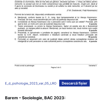
Descarcă fișier
E_d_psihologie_2023_var_05_LRO
Barem – Sociologie, BAC 2023: