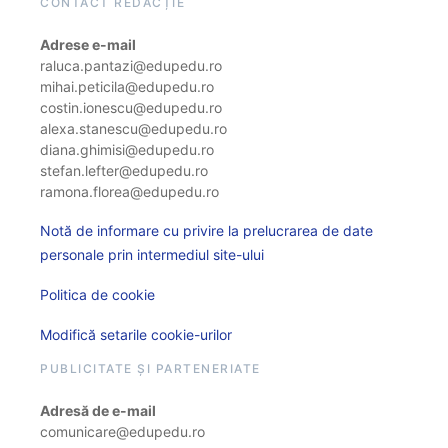
CONTACT REDACȚIE
Adrese e-mail
raluca.pantazi@edupedu.ro
mihai.peticila@edupedu.ro
costin.ionescu@edupedu.ro
alexa.stanescu@edupedu.ro
diana.ghimisi@edupedu.ro
stefan.lefter@edupedu.ro
ramona.florea@edupedu.ro
Notă de informare cu privire la prelucrarea de date
personale prin intermediul site-ului
Politica de cookie
Modifică setarile cookie-urilor
PUBLICITATE ȘI PARTENERIATE
Adresă de e-mail
comunicare@edupedu.ro