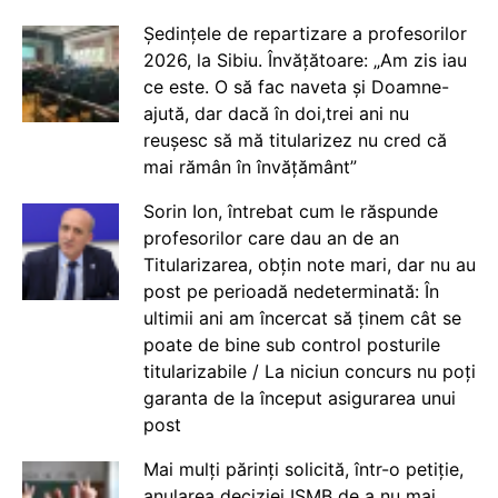
Ședințele de repartizare a profesorilor
2026, la Sibiu. Învățătoare: „Am zis iau
ce este. O să fac naveta și Doamne-
ajută, dar dacă în doi,trei ani nu
reușesc să mă titularizez nu cred că
mai rămân în învățământ”
Sorin Ion, întrebat cum le răspunde
profesorilor care dau an de an
Titularizarea, obțin note mari, dar nu au
post pe perioadă nedeterminată: În
ultimii ani am încercat să ținem cât se
poate de bine sub control posturile
titularizabile / La niciun concurs nu poți
garanta de la început asigurarea unui
post
Mai mulți părinți solicită, într-o petiție,
anularea deciziei ISMB de a nu mai