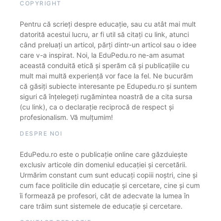
COPYRIGHT
Pentru că scrieți despre educație, sau cu atât mai mult
datorită acestui lucru, ar fi util să citați cu link, atunci
când preluați un articol, părți dintr-un articol sau o idee
care v-a inspirat. Noi, la EduPedu.ro ne-am asumat
această conduită etică și sperăm că și publicațiile cu
mult mai multă experiență vor face la fel. Ne bucurăm
că găsiți subiecte interesante pe Edupedu.ro și suntem
siguri că înțelegeți rugămintea noastră de a cita sursa
(cu link), ca o declarație reciprocă de respect și
profesionalism. Vă mulțumim!
DESPRE NOI
EduPedu.ro este o publicație online care găzduiește
exclusiv articole din domeniul educației și cercetării.
Urmărim constant cum sunt educați copiii noștri, cine și
cum face politicile din educație și cercetare, cine și cum
îi formează pe profesori, cât de adecvate la lumea în
care trăim sunt sistemele de educație și cercetare.