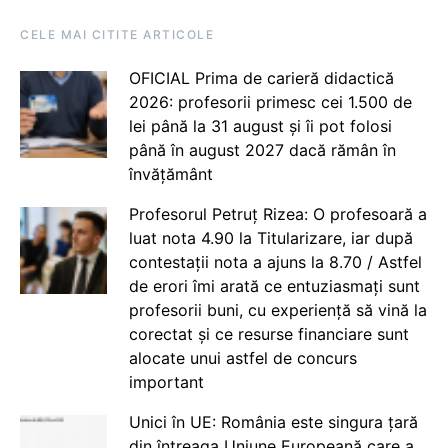
CELE MAI CITITE ARTICOLE
OFICIAL Prima de carieră didactică
2026: profesorii primesc cei 1.500 de
lei până la 31 august și îi pot folosi
până în august 2027 dacă rămân în
învățământ
Profesorul Petruț Rizea: O profesoară a
luat nota 4.90 la Titularizare, iar după
contestații nota a ajuns la 8.70 / Astfel
de erori îmi arată ce entuziasmați sunt
profesorii buni, cu experiență să vină la
corectat și ce resurse financiare sunt
alocate unui astfel de concurs
important
Unici în UE: România este singura țară
din întreaga Uniune Europeană care a