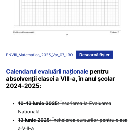
Descarcă fișier
ENVIII_Matematica_2025_Var_07_LRO
Calendarul evaluării naționale
pentru
absolvenții clasei a VIII-a, în anul școlar
2024-2025:
10-13 iunie 2025
: Înscrierea la Evaluarea
Națională
13 iunie 2025
: Încheierea cursurilor pentru clasa
a VIII-a