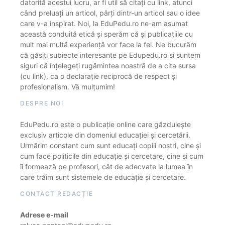
datorită acestui lucru, ar fi util să citați cu link, atunci
când preluați un articol, părți dintr-un articol sau o idee
care v-a inspirat. Noi, la EduPedu.ro ne-am asumat
această conduită etică și sperăm că și publicațiile cu
mult mai multă experiență vor face la fel. Ne bucurăm
că găsiți subiecte interesante pe Edupedu.ro și suntem
siguri că înțelegeți rugămintea noastră de a cita sursa
(cu link), ca o declarație reciprocă de respect și
profesionalism. Vă mulțumim!
DESPRE NOI
EduPedu.ro este o publicație online care găzduiește
exclusiv articole din domeniul educației și cercetării.
Urmărim constant cum sunt educați copiii noștri, cine și
cum face politicile din educație și cercetare, cine și cum
îi formează pe profesori, cât de adecvate la lumea în
care trăim sunt sistemele de educație și cercetare.
CONTACT REDACȚIE
Adrese e-mail