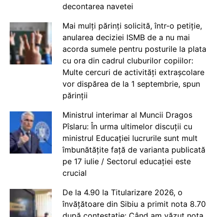
decontarea navetei
Mai mulți părinți solicită, într-o petiție,
anularea deciziei ISMB de a nu mai
acorda sumele pentru posturile la plata
cu ora din cadrul cluburilor copiilor:
Multe cercuri de activități extrașcolare
vor dispărea de la 1 septembrie, spun
părinții
Ministrul interimar al Muncii Dragos
Pîslaru: În urma ultimelor discuții cu
ministrul Educației lucrurile sunt mult
îmbunătățite față de varianta publicată
pe 17 iulie / Sectorul educației este
crucial
De la 4.90 la Titularizare 2026, o
învățătoare din Sibiu a primit nota 8.70
după contestație: Când am văzut nota