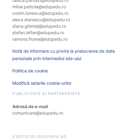
raluca.pantazi@edupedu.ro
mihai.peticila@edupedu.ro
costin.ionescu@edupedu.ro
alexa.stanescu@edupedu.ro
diana.ghimisi@edupedu.ro
stefan.lefter@edupedu.ro
ramona.florea@edupedu.ro
Notă de informare cu privire la prelucrarea de date
personale prin intermediul site-ului
Politica de cookie
Modifică setarile cookie-urilor
PUBLICITATE ȘI PARTENERIATE
Adresă de e-mail
comunicare@edupedu.ro
STATISTICI EDUPEDU.RO