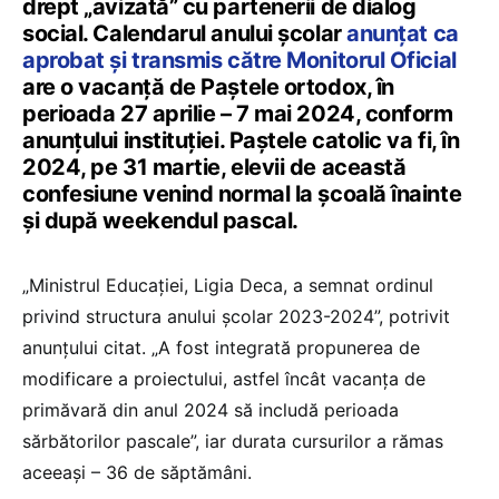
drept „avizată” cu partenerii de dialog
social. Calendarul anului școlar
anunțat ca
aprobat și transmis către Monitorul Oficial
are o vacanță de Paștele ortodox, în
perioada 27 aprilie – 7 mai 2024, conform
anunțului instituției. Paștele catolic va fi, în
2024, pe 31 martie, elevii de această
confesiune venind normal la școală înainte
și după weekendul pascal.
„Ministrul Educației, Ligia Deca, a semnat ordinul
privind structura anului școlar 2023-2024”, potrivit
anunțului citat. „A fost integrată propunerea de
modificare a proiectului, astfel încât vacanța de
primăvară din anul 2024 să includă perioada
sărbătorilor pascale”, iar durata cursurilor a rămas
aceeași – 36 de săptămâni.