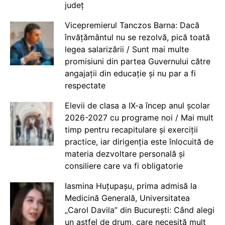
județ
Vicepremierul Tanczos Barna: Dacă
învățământul nu se rezolvă, pică toată
legea salarizării / Sunt mai multe
promisiuni din partea Guvernului către
angajații din educație și nu par a fi
respectate
Elevii de clasa a IX-a încep anul școlar
2026-2027 cu programe noi / Mai mult
timp pentru recapitulare și exerciții
practice, iar dirigenția este înlocuită de
materia dezvoltare personală și
consiliere care va fi obligatorie
Iasmina Huțupașu, prima admisă la
Medicină Generală, Universitatea
„Carol Davila” din București: Când alegi
un astfel de drum, care necesită mult