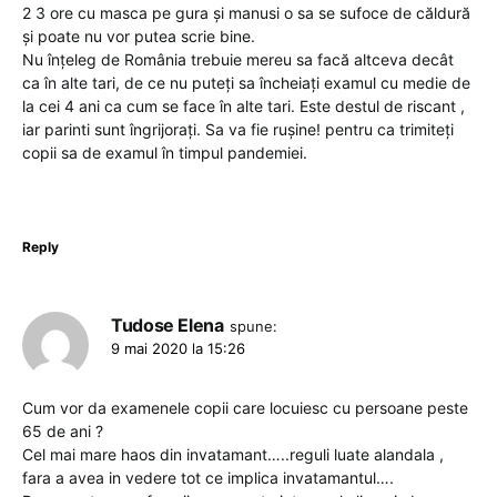
2 3 ore cu masca pe gura și manusi o sa se sufoce de căldură
și poate nu vor putea scrie bine.
Nu înțeleg de România trebuie mereu sa facă altceva decât
ca în alte tari, de ce nu puteți sa încheiați examul cu medie de
la cei 4 ani ca cum se face în alte tari. Este destul de riscant ,
iar parinti sunt îngrijorați. Sa va fie rușine! pentru ca trimiteți
copii sa de examul în timpul pandemiei.
Reply
Tudose Elena
spune:
9 mai 2020 la 15:26
Cum vor da examenele copii care locuiesc cu persoane peste
65 de ani ?
Cel mai mare haos din invatamant…..reguli luate alandala ,
fara a avea in vedere tot ce implica invatamantul….