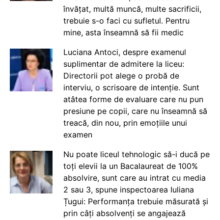
învățat, multă muncă, multe sacrificii,
trebuie s-o faci cu sufletul. Pentru
mine, asta înseamnă să fii medic
Luciana Antoci, despre examenul
suplimentar de admitere la liceu:
Directorii pot alege o probă de
interviu, o scrisoare de intenție. Sunt
atâtea forme de evaluare care nu pun
presiune pe copii, care nu înseamnă să
treacă, din nou, prin emoțiile unui
examen
Nu poate liceul tehnologic să-i ducă pe
toți elevii la un Bacalaureat de 100%
absolvire, sunt care au intrat cu media
2 sau 3, spune inspectoarea Iuliana
Țugui: Performanța trebuie măsurată și
prin câți absolvenți se angajează