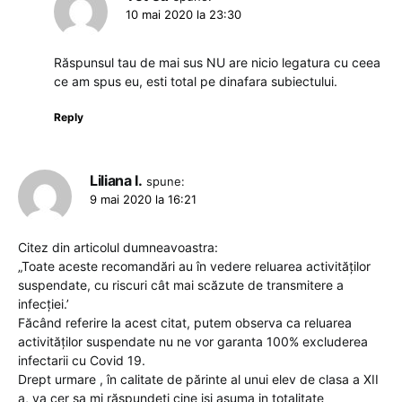
10 mai 2020 la 23:30
Răspunsul tau de mai sus NU are nicio legatura cu ceea
ce am spus eu, esti total pe dinafara subiectului.
Reply
Liliana I.
spune:
9 mai 2020 la 16:21
Citez din articolul dumneavoastra:
„Toate aceste recomandări au în vedere reluarea activităților
suspendate, cu riscuri cât mai scăzute de transmitere a
infecției.’
Făcând referire la acest citat, putem observa ca reluarea
activităților suspendate nu ne vor garanta 100% excluderea
infectarii cu Covid 19.
Drept urmare , în calitate de părinte al unui elev de clasa a XII
a, va cer sa mi răspundeți cine isi asuma in totalitate