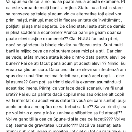
Va spun eu de ce la noi nu se poate anula aceste examene. Pt
ca este vorba de mulți banii la mijloc. Statul nu a fost in stare
sa renoveze spitalele și acum vin cu alternative toți elevi vor
primi măști, mănuși, medici in fiecare unitate de învățământ ,
polițiști, și așa mai departe. De când statul este atât de darnic
in plină scădere a economiei? Arunca banii pe geam doar sa
poate elevi susține examenele?? Clar NUUU fac asta pt ei,
dacă se gândeau la binele elevilor nu făceau asta. Sunt mulți
banii la mijloc ceva ce noi suntem prea mici pt a știi. Dar clar
se vede, atâta munca atâta iubire dintr-o data pentru elevii pe
bune?? Pai ce ați făcut pana acum pt acești eleviii?? Nimic. Eu
vreau sa știu un lucru. Daca unul dintre elevii se infectează am
spus doar unul fiind cel mai fericit caz, dacă acel copil…. cine
își asuma?? Cum poți sa trimiți elevii la examen asumându-ți
acest risc imens. Părinți ce vor face dacă scenariul va fii unul
urat?? Pai eu ca părinte dacă copilul meu sau oricare alt copil
va fii infectat cu acest virus datorită vouă cei care sunteți puși
acolo pentru a ne apăra ce va trebui sa fac?? Sa va trimit și eu
pe voi intr-o cușca plină cu animale sălbatice sa fiți atacați??
Voi va ganditiii la cea ce Spune-ți și la cea ce faceți???? Voi va
dați seama de gravitatea lucrurilor??? Dacă va asumați asta
atunci publicați legea in monitorul oficial cu tot cu riscurile ei și