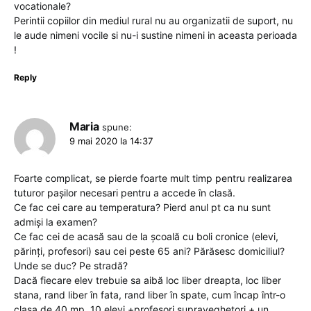
vocationale?
Perintii copiilor din mediul rural nu au organizatii de suport, nu
le aude nimeni vocile si nu-i sustine nimeni in aceasta perioada
!
Reply
Maria
spune:
9 mai 2020 la 14:37
Foarte complicat, se pierde foarte mult timp pentru realizarea
tuturor pașilor necesari pentru a accede în clasă.
Ce fac cei care au temperatura? Pierd anul pt ca nu sunt
admiși la examen?
Ce fac cei de acasă sau de la școală cu boli cronice (elevi,
părinți, profesori) sau cei peste 65 ani? Părăsesc domiciliul?
Unde se duc? Pe stradă?
Dacă fiecare elev trebuie sa aibă loc liber dreapta, loc liber
stana, rand liber în fata, rand liber în spate, cum încap într-o
clasa de 40 mp, 10 elevi +profesori supraveghetori + un