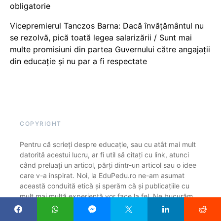
obligatorie
Vicepremierul Tanczos Barna: Dacă învățământul nu
se rezolvă, pică toată legea salarizării / Sunt mai
multe promisiuni din partea Guvernului către angajații
din educație și nu par a fi respectate
COPYRIGHT
Pentru că scrieți despre educație, sau cu atât mai mult
datorită acestui lucru, ar fi util să citați cu link, atunci
când preluați un articol, părți dintr-un articol sau o idee
care v-a inspirat. Noi, la EduPedu.ro ne-am asumat
această conduită etică și sperăm că și publicațiile cu
mult mai multă experiență vor face la fel. Ne bucurăm
că găsiți subiecte interesante pe Edupedu.ro și suntem
siguri că înțelegeți rugămintea noastră de a cita sursa