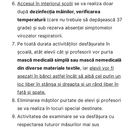
Accesul în interiorul școlii
se va realiza doar
după
dezinfecția mâinilor, verificarea
temperaturii
(care nu trebuie să depășească 37
grade) și sub rezerva absenței simptomelor
virozelor respiratorii.
Pe toată durata activităților desfășurate în
școală, atât elevii cât și profesorii vor purta
mască medicală simplă sau mască nemedicală
din diverse materiale textile
, iar
elevii vor fi
așezați în bănci astfel încât să aibă cel puțin un
loc liber în stânga și dreapta și un rând liber în
față și spate.
Eliminarea măștilor purtate de elevi și profesori
se va realiza în locuri special destinate.
Activitatea de examinare se va desfășura cu
respectarea tuturor măsurilor mai sus