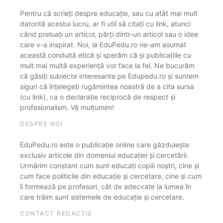
Pentru că scrieți despre educație, sau cu atât mai mult
datorită acestui lucru, ar fi util să citați cu link, atunci
când preluați un articol, părți dintr-un articol sau o idee
care v-a inspirat. Noi, la EduPedu.ro ne-am asumat
această conduită etică și sperăm că și publicațiile cu
mult mai multă experiență vor face la fel. Ne bucurăm
că găsiți subiecte interesante pe Edupedu.ro și suntem
siguri că înțelegeți rugămintea noastră de a cita sursa
(cu link), ca o declarație reciprocă de respect și
profesionalism. Vă mulțumim!
DESPRE NOI
EduPedu.ro este o publicație online care găzduiește
exclusiv articole din domeniul educației și cercetării.
Urmărim constant cum sunt educați copiii noștri, cine și
cum face politicile din educație și cercetare, cine și cum
îi formează pe profesori, cât de adecvate la lumea în
care trăim sunt sistemele de educație și cercetare.
CONTACT REDACȚIE