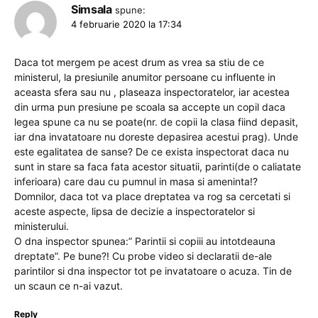
Simsala
spune:
4 februarie 2020 la 17:34
Daca tot mergem pe acest drum as vrea sa stiu de ce
ministerul, la presiunile anumitor persoane cu influente in
aceasta sfera sau nu , plaseaza inspectoratelor, iar acestea
din urma pun presiune pe scoala sa accepte un copil daca
legea spune ca nu se poate(nr. de copii la clasa fiind depasit,
iar dna invatatoare nu doreste depasirea acestui prag). Unde
este egalitatea de sanse? De ce exista inspectorat daca nu
sunt in stare sa faca fata acestor situatii, parinti(de o caliatate
inferioara) care dau cu pumnul in masa si ameninta!?
Domnilor, daca tot va place dreptatea va rog sa cercetati si
aceste aspecte, lipsa de decizie a inspectoratelor si
ministerului.
O dna inspector spunea:” Parintii si copiii au intotdeauna
dreptate”. Pe bune?! Cu probe video si declaratii de-ale
parintilor si dna inspector tot pe invatatoare o acuza. Tin de
un scaun ce n-ai vazut.
Reply