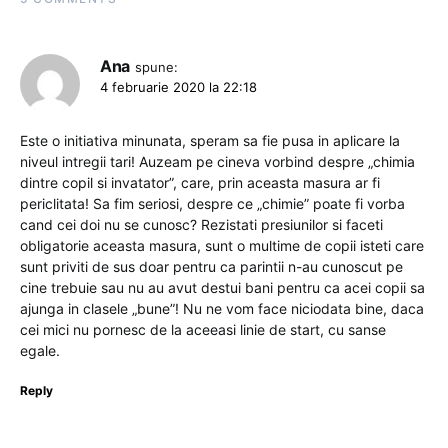
Ana
spune:
4 februarie 2020 la 22:18
Este o initiativa minunata, speram sa fie pusa in aplicare la
niveul intregii tari! Auzeam pe cineva vorbind despre „chimia
dintre copil si invatator”, care, prin aceasta masura ar fi
periclitata! Sa fim seriosi, despre ce „chimie” poate fi vorba
cand cei doi nu se cunosc? Rezistati presiunilor si faceti
obligatorie aceasta masura, sunt o multime de copii isteti care
sunt priviti de sus doar pentru ca parintii n-au cunoscut pe
cine trebuie sau nu au avut destui bani pentru ca acei copii sa
ajunga in clasele „bune”! Nu ne vom face niciodata bine, daca
cei mici nu pornesc de la aceeasi linie de start, cu sanse
egale.
Reply