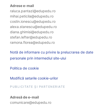
Adrese e-mail
raluca.pantazi@edupedu.ro
mihai.peticila@edupedu.ro
costin.ionescu@edupedu.ro
alexa.stanescu@edupedu.ro
diana.ghimisi@edupedu.ro
stefan.lefter@edupedu.ro
ramona.florea@edupedu.ro
Notă de informare cu privire la prelucrarea de date
personale prin intermediul site-ului
Politica de cookie
Modifică setarile cookie-urilor
PUBLICITATE ȘI PARTENERIATE
Adresă de e-mail
comunicare@edupedu.ro