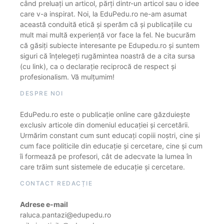
când preluați un articol, părți dintr-un articol sau o idee
care v-a inspirat. Noi, la EduPedu.ro ne-am asumat
această conduită etică și sperăm că și publicațiile cu
mult mai multă experiență vor face la fel. Ne bucurăm
că găsiți subiecte interesante pe Edupedu.ro și suntem
siguri că înțelegeți rugămintea noastră de a cita sursa
(cu link), ca o declarație reciprocă de respect și
profesionalism. Vă mulțumim!
DESPRE NOI
EduPedu.ro este o publicație online care găzduiește
exclusiv articole din domeniul educației și cercetării.
Urmărim constant cum sunt educați copiii noștri, cine și
cum face politicile din educație și cercetare, cine și cum
îi formează pe profesori, cât de adecvate la lumea în
care trăim sunt sistemele de educație și cercetare.
CONTACT REDACȚIE
Adrese e-mail
raluca.pantazi@edupedu.ro