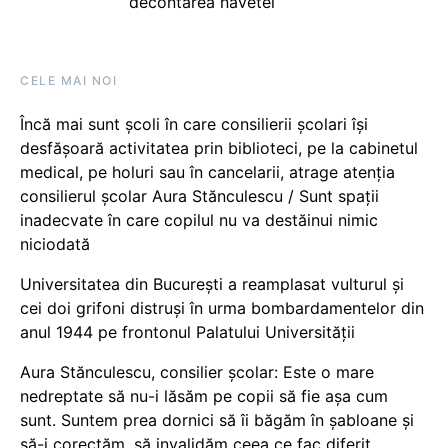
decontarea navetei
CELE MAI NOI
Încă mai sunt școli în care consilierii școlari își
desfășoară activitatea prin biblioteci, pe la cabinetul
medical, pe holuri sau în cancelarii, atrage atenția
consilierul școlar Aura Stănculescu / Sunt spații
inadecvate în care copilul nu va destăinui nimic
niciodată
Universitatea din București a reamplasat vulturul și
cei doi grifoni distruși în urma bombardamentelor din
anul 1944 pe frontonul Palatului Universității
Aura Stănculescu, consilier școlar: Este o mare
nedreptate să nu-i lăsăm pe copii să fie așa cum
sunt. Suntem prea dornici să îi băgăm în șabloane și
să-i corectăm, să invalidăm ceea ce fac diferit