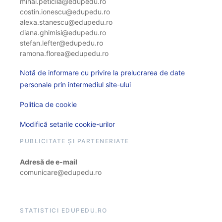
mihai.peticila@edupedu.ro
costin.ionescu@edupedu.ro
alexa.stanescu@edupedu.ro
diana.ghimisi@edupedu.ro
stefan.lefter@edupedu.ro
ramona.florea@edupedu.ro
Notă de informare cu privire la prelucrarea de date
personale prin intermediul site-ului
Politica de cookie
Modifică setarile cookie-urilor
PUBLICITATE ȘI PARTENERIATE
Adresă de e-mail
comunicare@edupedu.ro
STATISTICI EDUPEDU.RO