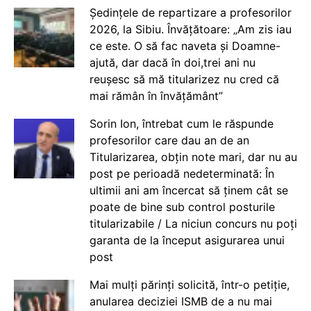
Ședințele de repartizare a profesorilor
2026, la Sibiu. Învățătoare: „Am zis iau
ce este. O să fac naveta și Doamne-
ajută, dar dacă în doi,trei ani nu
reușesc să mă titularizez nu cred că
mai rămân în învățământ”
Sorin Ion, întrebat cum le răspunde
profesorilor care dau an de an
Titularizarea, obțin note mari, dar nu au
post pe perioadă nedeterminată: În
ultimii ani am încercat să ținem cât se
poate de bine sub control posturile
titularizabile / La niciun concurs nu poți
garanta de la început asigurarea unui
post
Mai mulți părinți solicită, într-o petiție,
anularea deciziei ISMB de a nu mai