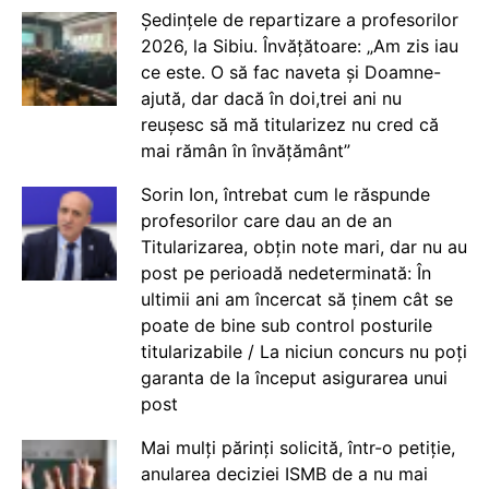
Ședințele de repartizare a profesorilor
2026, la Sibiu. Învățătoare: „Am zis iau
ce este. O să fac naveta și Doamne-
ajută, dar dacă în doi,trei ani nu
reușesc să mă titularizez nu cred că
mai rămân în învățământ”
Sorin Ion, întrebat cum le răspunde
profesorilor care dau an de an
Titularizarea, obțin note mari, dar nu au
post pe perioadă nedeterminată: În
ultimii ani am încercat să ținem cât se
poate de bine sub control posturile
titularizabile / La niciun concurs nu poți
garanta de la început asigurarea unui
post
Mai mulți părinți solicită, într-o petiție,
anularea deciziei ISMB de a nu mai