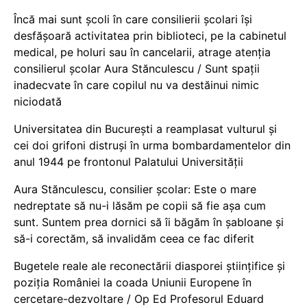
Încă mai sunt școli în care consilierii școlari își
desfășoară activitatea prin biblioteci, pe la cabinetul
medical, pe holuri sau în cancelarii, atrage atenția
consilierul școlar Aura Stănculescu / Sunt spații
inadecvate în care copilul nu va destăinui nimic
niciodată
Universitatea din București a reamplasat vulturul și
cei doi grifoni distruși în urma bombardamentelor din
anul 1944 pe frontonul Palatului Universității
Aura Stănculescu, consilier școlar: Este o mare
nedreptate să nu-i lăsăm pe copii să fie așa cum
sunt. Suntem prea dornici să îi băgăm în șabloane și
să-i corectăm, să invalidăm ceea ce fac diferit
Bugetele reale ale reconectării diasporei științifice și
poziția României la coada Uniunii Europene în
cercetare-dezvoltare / Op Ed Profesorul Eduard