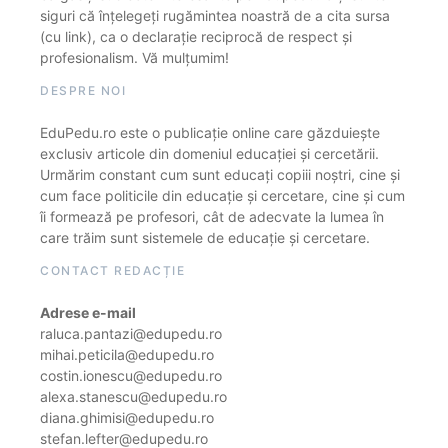
siguri că înțelegeți rugămintea noastră de a cita sursa
(cu link), ca o declarație reciprocă de respect și
profesionalism. Vă mulțumim!
DESPRE NOI
EduPedu.ro este o publicație online care găzduiește
exclusiv articole din domeniul educației și cercetării.
Urmărim constant cum sunt educați copiii noștri, cine și
cum face politicile din educație și cercetare, cine și cum
îi formează pe profesori, cât de adecvate la lumea în
care trăim sunt sistemele de educație și cercetare.
CONTACT REDACȚIE
Adrese e-mail
raluca.pantazi@edupedu.ro
mihai.peticila@edupedu.ro
costin.ionescu@edupedu.ro
alexa.stanescu@edupedu.ro
diana.ghimisi@edupedu.ro
stefan.lefter@edupedu.ro