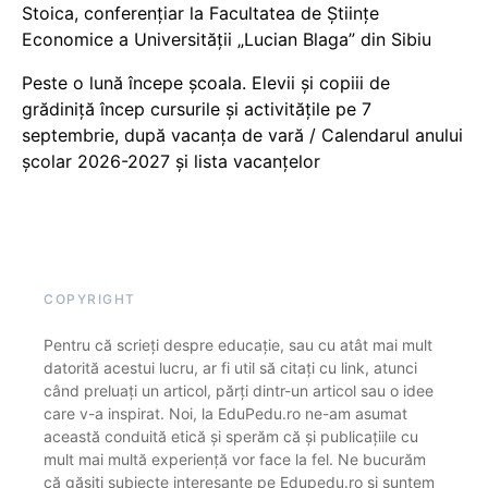
Stoica, conferențiar la Facultatea de Științe
Economice a Universității „Lucian Blaga” din Sibiu
Peste o lună începe școala. Elevii și copiii de
grădiniță încep cursurile și activitățile pe 7
septembrie, după vacanța de vară / Calendarul anului
școlar 2026-2027 și lista vacanțelor
COPYRIGHT
Pentru că scrieți despre educație, sau cu atât mai mult
datorită acestui lucru, ar fi util să citați cu link, atunci
când preluați un articol, părți dintr-un articol sau o idee
care v-a inspirat. Noi, la EduPedu.ro ne-am asumat
această conduită etică și sperăm că și publicațiile cu
mult mai multă experiență vor face la fel. Ne bucurăm
că găsiți subiecte interesante pe Edupedu.ro și suntem