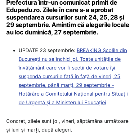
Prefectura într-un comunicat primit de
Edupedu.ro. Zilele în care s-a aprobat
suspendarea cursurilor sunt 24, 25, 28 și
29 septembrie. Amintim că alegerile locale
au loc duminică, 27 septembrie.
UPDATE 23 septembrie:
BREAKING Școlile din
București nu se închid joi. Toate unitățile de
învățământ care vor fi secții de votare își
suspendă cursurile față în față de vineri, 25
septembrie, până marți, 29 septembrie –
Hotărâre a Comitetului Național pentru Situații
de Urgență și a Ministerului Educației
Concret, zilele sunt joi, vineri, săptămâna următoare
și luni și marți, după alegeri.