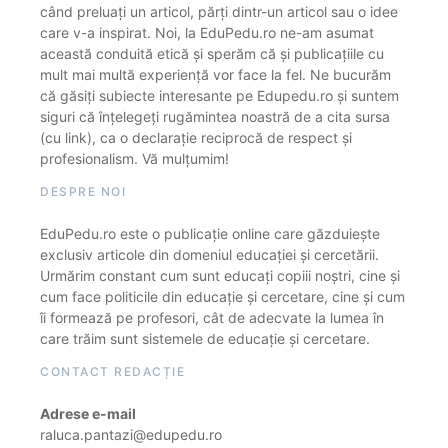
când preluați un articol, părți dintr-un articol sau o idee
care v-a inspirat. Noi, la EduPedu.ro ne-am asumat
această conduită etică și sperăm că și publicațiile cu
mult mai multă experiență vor face la fel. Ne bucurăm
că găsiți subiecte interesante pe Edupedu.ro și suntem
siguri că înțelegeți rugămintea noastră de a cita sursa
(cu link), ca o declarație reciprocă de respect și
profesionalism. Vă mulțumim!
DESPRE NOI
EduPedu.ro este o publicație online care găzduiește
exclusiv articole din domeniul educației și cercetării.
Urmărim constant cum sunt educați copiii noștri, cine și
cum face politicile din educație și cercetare, cine și cum
îi formează pe profesori, cât de adecvate la lumea în
care trăim sunt sistemele de educație și cercetare.
CONTACT REDACȚIE
Adrese e-mail
raluca.pantazi@edupedu.ro