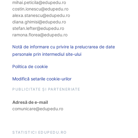
mihai.peticila@edupedu.ro
costin.ionescu@edupedu.ro
alexa.stanescu@edupedu.ro
diana.ghimisi@edupedu.ro
stefan.lefter@edupedu.ro
ramona.florea@edupedu.ro
Notă de informare cu privire la prelucrarea de date
personale prin intermediul site-ului
Politica de cookie
Modifică setarile cookie-urilor
PUBLICITATE ȘI PARTENERIATE
Adresă de e-mail
comunicare@edupedu.ro
STATISTICI EDUPEDU.RO