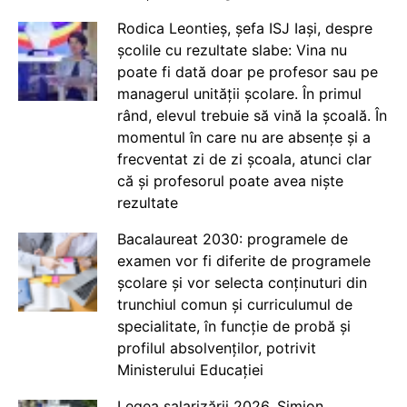
Rodica Leontieș, șefa ISJ Iași, despre
școlile cu rezultate slabe: Vina nu
poate fi dată doar pe profesor sau pe
managerul unității școlare. În primul
rând, elevul trebuie să vină la școală. În
momentul în care nu are absențe și a
frecventat zi de zi școala, atunci clar
că și profesorul poate avea niște
rezultate
Bacalaureat 2030: programele de
examen vor fi diferite de programele
școlare și vor selecta conținuturi din
trunchiul comun și curriculumul de
specialitate, în funcție de probă și
profilul absolvenților, potrivit
Ministerului Educației
Legea salarizării 2026. Simion