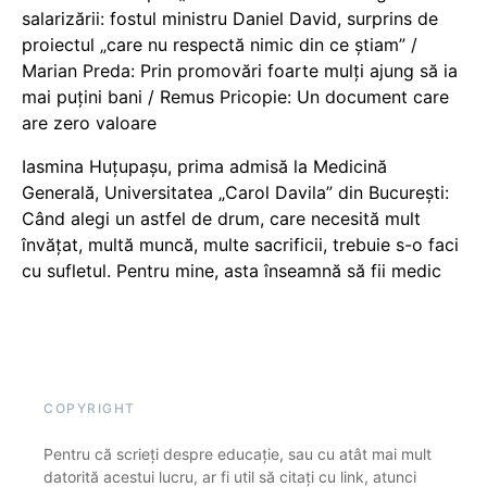
salarizării: fostul ministru Daniel David, surprins de
proiectul „care nu respectă nimic din ce știam” /
Marian Preda: Prin promovări foarte mulți ajung să ia
mai puțini bani / Remus Pricopie: Un document care
are zero valoare
Iasmina Huțupașu, prima admisă la Medicină
Generală, Universitatea „Carol Davila” din București:
Când alegi un astfel de drum, care necesită mult
învățat, multă muncă, multe sacrificii, trebuie s-o faci
cu sufletul. Pentru mine, asta înseamnă să fii medic
COPYRIGHT
Pentru că scrieți despre educație, sau cu atât mai mult
datorită acestui lucru, ar fi util să citați cu link, atunci