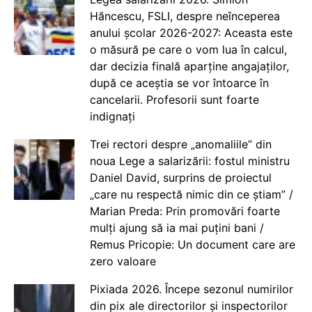
Hăncescu, FSLI, despre neînceperea
anului școlar 2026-2027: Aceasta este
o măsură pe care o vom lua în calcul,
dar decizia finală aparține angajaților,
după ce aceștia se vor întoarce în
cancelarii. Profesorii sunt foarte
indignați
Trei rectori despre „anomaliile” din
noua Lege a salarizării: fostul ministru
Daniel David, surprins de proiectul
„care nu respectă nimic din ce știam” /
Marian Preda: Prin promovări foarte
mulți ajung să ia mai puțini bani /
Remus Pricopie: Un document care are
zero valoare
Pixiada 2026. Începe sezonul numirilor
din pix ale directorilor și inspectorilor