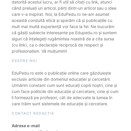
datorită acestui lucru, ar fi util să citați cu link, atunci
când preluați un articol, părți dintr-un articol sau o idee
care v-a inspirat. Noi, la EduPedu.ro ne-am asumat
această conduită etică și sperăm că și publicațiile cu
mult mai multă experiență vor face la fel. Ne bucurăm
că găsiți subiecte interesante pe Edupedu.ro și suntem
siguri că înțelegeți rugămintea noastră de a cita sursa
(cu link), ca o declarație reciprocă de respect și
profesionalism. Vă mulțumim!
DESPRE NOI
EduPedu.ro este o publicație online care găzduiește
exclusiv articole din domeniul educației și cercetării.
Urmărim constant cum sunt educați copiii noștri, cine și
cum face politicile din educație și cercetare, cine și cum
îi formează pe profesori, cât de adecvate la lumea în
care trăim sunt sistemele de educație și cercetare.
CONTACT REDACȚIE
Adrese e-mail