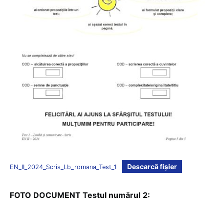
Descarcă fișier
EN_II_2024_Scris_Lb_romana_Test_1
FOTO DOCUMENT Testul numărul
2: