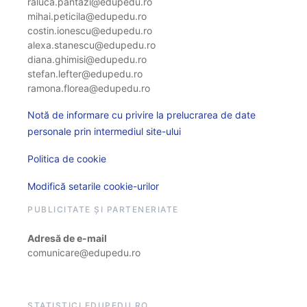
raluca.pantazi@edupedu.ro
mihai.peticila@edupedu.ro
costin.ionescu@edupedu.ro
alexa.stanescu@edupedu.ro
diana.ghimisi@edupedu.ro
stefan.lefter@edupedu.ro
ramona.florea@edupedu.ro
Notă de informare cu privire la prelucrarea de date
personale prin intermediul site-ului
Politica de cookie
Modifică setarile cookie-urilor
PUBLICITATE ȘI PARTENERIATE
Adresă de e-mail
comunicare@edupedu.ro
STATISTICI EDUPEDU.RO