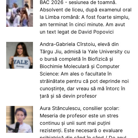
BAC 2026 - sesiunea de toamnă.
Absolvent de liceu, după examenul oral
la Limba română: A fost foarte simplu,
am terminat în cinci minute. Am avut
un text legat de David Popovici
Andra-Gabriela Cîrstoiu, elevă din
Târgu Jiu, admisă la Yale University cu
o bursă completă în Biofizică și
Biochimie Moleculară și Computer
Science: Am ales o facultate în
străinătate pentru că pot deprinde noi
cunoștințe, dar vreau să mă întorc în
țară și să devin profesor
Aura Stănculescu, consilier școlar:
Meseria de profesor este un stres
continuu și unii sunt mai puțini
rezistenți. Este necesară o evaluare
psihiatrică din când în când / De anul