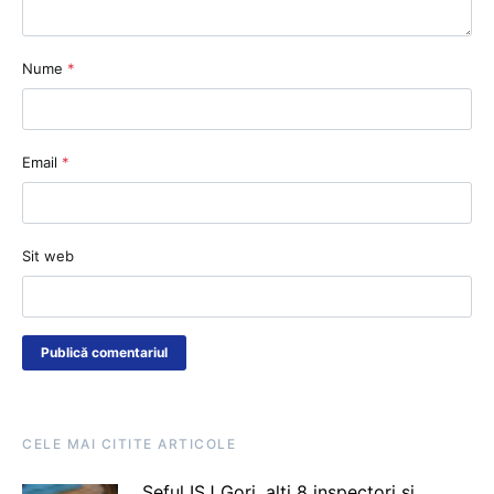
Nume
*
Email
*
Sit web
CELE MAI CITITE ARTICOLE
Șeful ISJ Gorj, alți 8 inspectori și