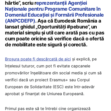
hârtie”, scriu r
eprezentanții Agenției
Naționale pentru Programe Comunitare în
Domeniul Educației şi Formării Profesionale
(ANPCDEFP)
. Așa că Eurodesk România a
lansat ghidul „Oportunități #pebune”, un
material simplu și util care arată pas cu pas
cum poate oricine să verifice dacă o ofertă
de mobilitate este sigură și corectă.
Broșura poate fi descărcată de aici
și explică, pe
înțelesul tuturor, cum pot fi evitate capcanele
promovărilor înșelătoare din social media și cum să
verifici dacă un proiect Erasmus+ sau Corpul
European de Solidaritate (ESC) este într-adevăr
aprobat și finanțat de Uniunea Europeană.
Primul pas este să te întrebi cine organizează