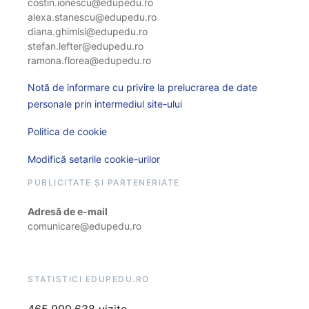
costin.ionescu@edupedu.ro
alexa.stanescu@edupedu.ro
diana.ghimisi@edupedu.ro
stefan.lefter@edupedu.ro
ramona.florea@edupedu.ro
Notă de informare cu privire la prelucrarea de date
personale prin intermediul site-ului
Politica de cookie
Modifică setarile cookie-urilor
PUBLICITATE ȘI PARTENERIATE
Adresă de e-mail
comunicare@edupedu.ro
STATISTICI EDUPEDU.RO
465.900.638 vizite