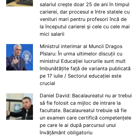
salariul crește doar 25 de ani în timpul
carierei, dar procesul e între statele cu
venituri mari pentru profesori încă de
la începutul carierei și cele cu cele mai
mici salarii
Ministrul interimar al Muncii Dragos
Pîslaru: În urma ultimelor discuții cu
ministrul Educației lucrurile sunt mult
îmbunătățite față de varianta publicată
pe 17 iulie / Sectorul educației este
crucial
Daniel David: Bacalaureatul nu ar trebui
să fie folosit ca mijloc de intrare la
facultate. Bacalaureatul trebuie să fie
un examen care certifică competențele
pe care le ai după parcursul unui
învățământ obligatoriu