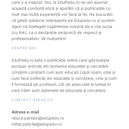
care v-a inspirat. Noi, la EduPedu.ro ne-am asumat
această conduită etică și sperăm că și publicațiile cu
mult mai multă experiență vor face la fel. Ne bucurăm
că găsiți subiecte interesante pe Edupedu.ro și suntem
siguri că înțelegeți rugămintea noastră de a cita sursa
(cu link), ca o declarație reciprocă de respect și
profesionalism. Vă mulțumim!
DESPRE NOI
EduPedu.ro este o publicație online care găzduiește
exclusiv articole din domeniul educației și cercetării.
Urmărim constant cum sunt educați copiii noștri, cine și
cum face politicile din educație și cercetare, cine și cum
îi formează pe profesori, cât de adecvate la lumea în
care trăim sunt sistemele de educație și cercetare.
CONTACT REDACȚIE
Adrese e-mail
raluca.pantazi@edupedu.ro
mihai.peticila@edupedu.ro