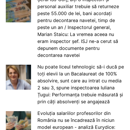
personal auxiliar trebuie să returneze
peste 55.000 de lei, bani acordați
pentru decontarea navetei, timp de
peste un an / Inspectorul general,
Marian Staicu: La vremea aceea nu
eram inspector șef. ISJ ne-a cerut să
depunem documente pentru
decontarea navetei
Nu poate liceul tehnologic să-i ducă pe
toți elevii la un Bacalaureat de 100%
absolvire, sunt care au intrat cu media
2 sau 3, spune inspectoarea Iuliana
Țugui: Performanța trebuie măsurată și
prin câți absolvenți se angajează
Evoluția salariilor profesorilor din
România nu se încadrează în niciun
model european - analiză Eurydice: