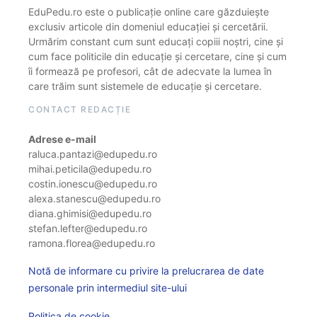
EduPedu.ro este o publicație online care găzduiește
exclusiv articole din domeniul educației și cercetării.
Urmărim constant cum sunt educați copiii noștri, cine și
cum face politicile din educație și cercetare, cine și cum
îi formează pe profesori, cât de adecvate la lumea în
care trăim sunt sistemele de educație și cercetare.
CONTACT REDACȚIE
Adrese e-mail
raluca.pantazi@edupedu.ro
mihai.peticila@edupedu.ro
costin.ionescu@edupedu.ro
alexa.stanescu@edupedu.ro
diana.ghimisi@edupedu.ro
stefan.lefter@edupedu.ro
ramona.florea@edupedu.ro
Notă de informare cu privire la prelucrarea de date
personale prin intermediul site-ului
Politica de cookie