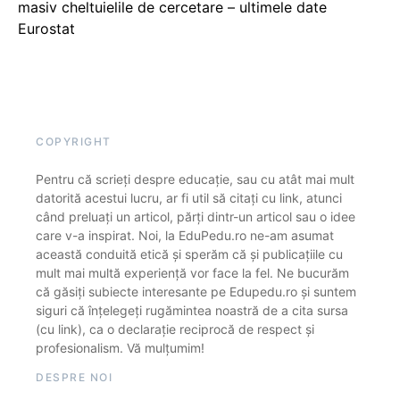
masiv cheltuielile de cercetare – ultimele date
Eurostat
COPYRIGHT
Pentru că scrieți despre educație, sau cu atât mai mult
datorită acestui lucru, ar fi util să citați cu link, atunci
când preluați un articol, părți dintr-un articol sau o idee
care v-a inspirat. Noi, la EduPedu.ro ne-am asumat
această conduită etică și sperăm că și publicațiile cu
mult mai multă experiență vor face la fel. Ne bucurăm
că găsiți subiecte interesante pe Edupedu.ro și suntem
siguri că înțelegeți rugămintea noastră de a cita sursa
(cu link), ca o declarație reciprocă de respect și
profesionalism. Vă mulțumim!
DESPRE NOI