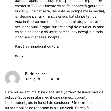
dată am ajuns să discutăm despre cum ne impune UE
creșterea TVA la alimente ca să fie acoperită gaura din
buget (nu ne cer asta, dar asta se pompează în media),
iar despre pensii – nimic, s-a pus batista pe țambal!
Asta în timp ce mor femeile în maternitate, sar satele în
aer, iar nebunii drogați sunt eliberați de două ori la rând
ca să aibă ocazia să ucidă oameni nevinovați la a treia
încercare în aceeași noapte!
Parcă am înnebunit cu toții.
Reply
Sorin
spune:
30 august 2023 la 16:01
Oare nu ne-ar fi mai bine dacă am fi „orfani” de unele partide
politice (scoase în afara legii) care numesc corupți,
incompetenți, etc în funcții de conducere? În felul acesta nici
nu ar trebui să ne raportăm la nici un venit. Care o fi