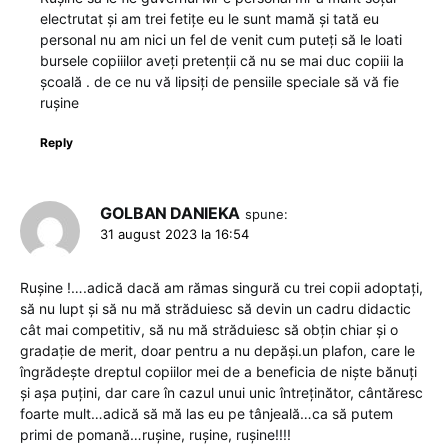
electrutat și am trei fetițe eu le sunt mamă și tată eu
personal nu am nici un fel de venit cum puteți să le loati
bursele copiiilor aveți pretenții că nu se mai duc copiii la
școală . de ce nu vă lipsiți de pensiile speciale să vă fie
rușine
Reply
GOLBAN DANIEKA
spune:
31 august 2023 la 16:54
Rușine !….adică dacă am rămas singură cu trei copii adoptați,
să nu lupt și să nu mă străduiesc să devin un cadru didactic
cât mai competitiv, să nu mă străduiesc să obțin chiar și o
gradație de merit, doar pentru a nu depăși.un plafon, care le
îngrădește dreptul copiilor mei de a beneficia de niște bănuți
și așa puțini, dar care în cazul unui unic întreținător, cântăresc
foarte mult…adică să mă las eu pe tânjeală…ca să putem
primi de pomană…rușine, rușine, rușine!!!!