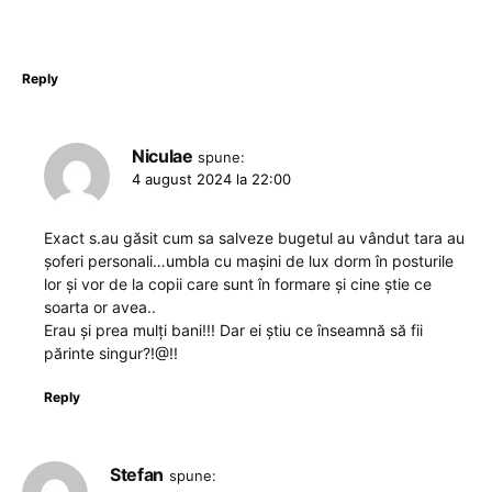
Reply
Niculae
spune:
4 august 2024 la 22:00
Exact s.au găsit cum sa salveze bugetul au vândut tara au
șoferi personali…umbla cu mașini de lux dorm în posturile
lor și vor de la copii care sunt în formare și cine știe ce
soarta or avea..
Erau și prea mulți bani!!! Dar ei știu ce înseamnă să fii
părinte singur?!@!!
Reply
Stefan
spune: