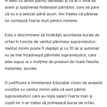
în elevi cu ambii părinți decedați și că ar fi bine să
avem și susținerea Federației părinților, care se pare
că nu s-a sesizat până acum. Am înțeles că părerea
lor contează foarte mult pentru minister.
Este o discriminare să hotărăști acordarea bursei de
orfan în funcție de venitul părintelui supraviețuitor.
Venitul minim poate fi depășit și cu 10 lei și automat
nu se mai încadrează părintele supraviețuitor, care
este supus la o mulțime de presiuni de toate felurile,
materiale, sociale.
O justificare a ministerului Educației vizavi de această
condiție cu venitul minim este că sunt părinți
supraviețuitori care au niște salarii foarte mari și
copiii lor n-ar trebui să primească bursa de orfan.