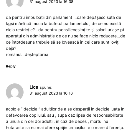
31 august 2023 la 16:38
da pentru îmbuibații din parlament …care depășesc suta de
kgși mănîncă moca la bufetul parlamentului, de ce nu există
nicio restricție?…da pentru pensiilenesimțite și salarii uriașe pt
aparatul din administrație de ce nu se face nicio reducere…de
ce întotdeauna trebuie să se lovească în cei care sunt loviți
deja?
românul…deșteptarea
Reply
Lica
spune:
31 august 2023 la 16:16
acolo e ” decizia ” adultilor de a se despartii in decizie luata in
defavoarea copilului. sau , supa caz lipsa de responsabilitate
a unuia din cei doi adulti . in caz de deces , mortul nu
hotaraste sa nu mai ofere sprijin urmașilor. e o mare diferența.