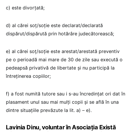
c) este divorţată;
d) al cărei soţ/soţie este declarat/declarată
dispărut/dispărută prin hotărâre judecătorească;
e) al cărei soţ/soţie este arestat/arestată preventiv
pe o perioadă mai mare de 30 de zile sau execută o
pedeapsă privativă de libertate şi nu participă la
întreţinerea copiilor;
f) a fost numită tutore sau i s-au încredinţat ori dat în
plasament unul sau mai mulţi copii şi se află în una
dintre situaţiile prevăzute la lit. a) – e).
Lavinia Dinu, voluntar în Asociația Există