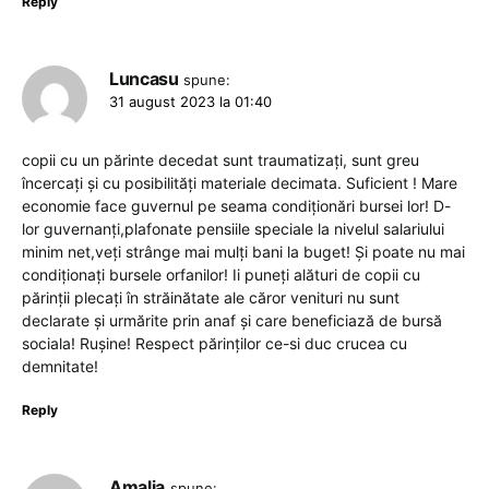
Reply
Luncasu
spune:
31 august 2023 la 01:40
copii cu un părinte decedat sunt traumatizați, sunt greu
încercați și cu posibilități materiale decimata. Suficient ! Mare
economie face guvernul pe seama condiționări bursei lor! D-
lor guvernanți,plafonate pensiile speciale la nivelul salariului
minim net,veți strânge mai mulți bani la buget! Și poate nu mai
condiționați bursele orfanilor! Ii puneți alături de copii cu
părinții plecați în străinătate ale căror venituri nu sunt
declarate și urmărite prin anaf și care beneficiază de bursă
sociala! Rușine! Respect părinților ce-si duc crucea cu
demnitate!
Reply
Amalia
spune: