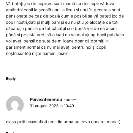
Vă bateți joc de copii,eu sunt mamă cu doi copii văduva
amândoi copii la școală unul la liceu și unul în generala sunt
pensionata pe caz de boală cum e posibil sa vă bateți joc de
copii noștri,dați și mulți bani și eu nu știu ,o alocație de tot
căcatul,o pensie de tot căcatul și o bursă vai de ea acum
până și pe asta vreți să o luați nu va mai ajung banii pai daca
voi aveți pensii de sute de milioane doar că dormiți in
parlament normal că nu mai aveți pentru noi și copii
noștri,sunteți niște oameni josnici
Reply
Paraschivescu
spune:
31 august 2023 la 10:49
clasa politica=mafioți (cei din urma au ceva onoare, macar)