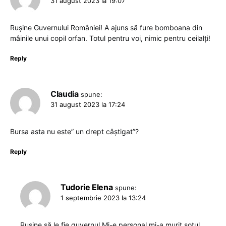
31 august 2023 la 19:07
Rușine Guvernului României! A ajuns să fure bomboana din
mâinile unui copil orfan. Totul pentru voi, nimic pentru ceilalți!
Reply
Claudia
spune:
31 august 2023 la 17:24
Bursa asta nu este” un drept câștigat”?
Reply
Tudorie Elena
spune:
1 septembrie 2023 la 13:24
Rușine să le fie guvernul Mi-e personal mi-a murit soțul