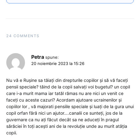
24 COMMENTS
Petra
spune:
20 noiembrie 2023 la 15:26
Nu vă e Rușine sa tăiați din drepturile copiilor și să vă faceți
pensii speciale? tăind de la copii salvați voi bugetul? un copil
care i-a murit mama iar tatăl rămas nu are nici un venit ce
faceți cu aceste cazuri? Acordam ajutoare ucrainenilor și
copiilor lor , vă majorati pensiile speciale și luați de la gura unui
copil orfan fără nici un ajutor….canalii ce sunteți, jos de la
guvernare ca nu ați făcut decât sa ne aduceți în pragul
sărăciei în toți acești ani de la revoluție unde au murit atâția
copii.