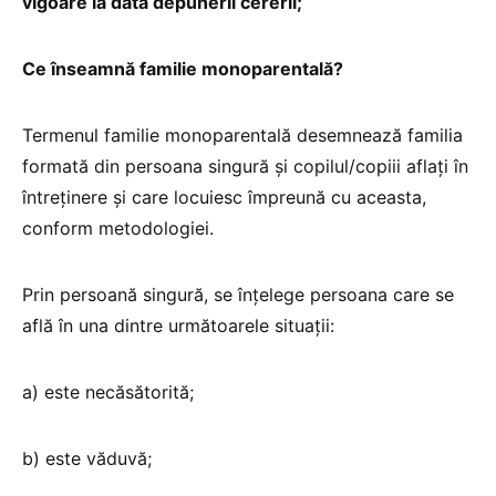
vigoare la data depunerii cererii;
Ce înseamnă familie monoparentală?
Termenul familie monoparentală desemnează familia
formată din persoana singură şi copilul/copiii aflaţi în
întreţinere şi care locuiesc împreună cu aceasta,
conform metodologiei.
Prin persoană singură, se înţelege persoana care se
află în una dintre următoarele situaţii:
a) este necăsătorită;
b) este văduvă;