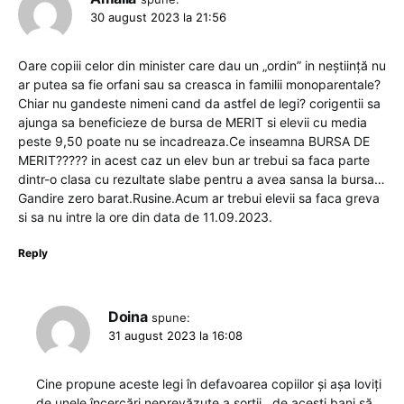
30 august 2023 la 21:56
Oare copiii celor din minister care dau un „ordin” in neștiință nu
ar putea sa fie orfani sau sa creasca in familii monoparentale?
Chiar nu gandeste nimeni cand da astfel de legi? corigentii sa
ajunga sa beneficieze de bursa de MERIT si elevii cu media
peste 9,50 poate nu se incadreaza.Ce inseamna BURSA DE
MERIT????? in acest caz un elev bun ar trebui sa faca parte
dintr-o clasa cu rezultate slabe pentru a avea sansa la bursa…
Gandire zero barat.Rusine.Acum ar trebui elevii sa faca greva
si sa nu intre la ore din data de 11.09.2023.
Reply
Doina
spune:
31 august 2023 la 16:08
Cine propune aceste legi în defavoarea copiilor și așa loviți
de unele încercări neprevăzute a sorții , de acești bani să