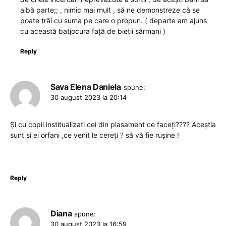
aibă parte;; , nimic mai mult , să ne demonstreze că se
poate trăi cu suma pe care o propun. ( departe am ajuns
cu această batjocura față de bieții sărmani )
Reply
Sava Elena Daniela
spune:
30 august 2023 la 20:14
Și cu copii institualizati cei din plasament ce faceți???? Aceștia
sunt și ei orfani ,ce venit le cereți ? să vă fie rușine !
Reply
Diana
spune:
30 august 2023 la 16:59