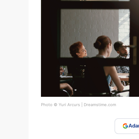
Photo © Yuri Arcurs | Dreamstime.com
Adau