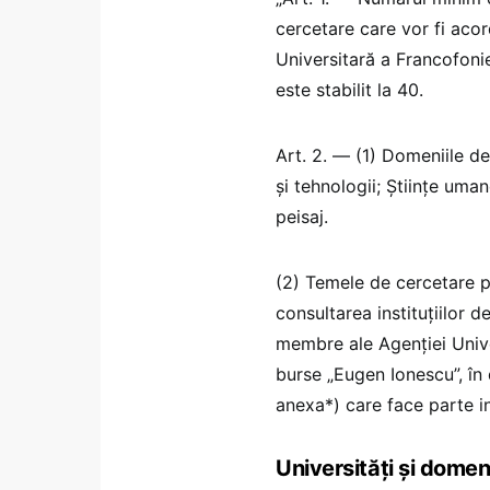
cercetare care vor fi aco
Universitară a Francofonie
este stabilit la 40.
Art. 2. — (1) Domeniile de
și tehnologii; Științe umane
peisaj.
(2) Temele de cercetare p
consultarea instituțiilor 
membre ale Agenției Unive
burse „Eugen Ionescu”, în 
anexa*) care face parte in
Universități și domen