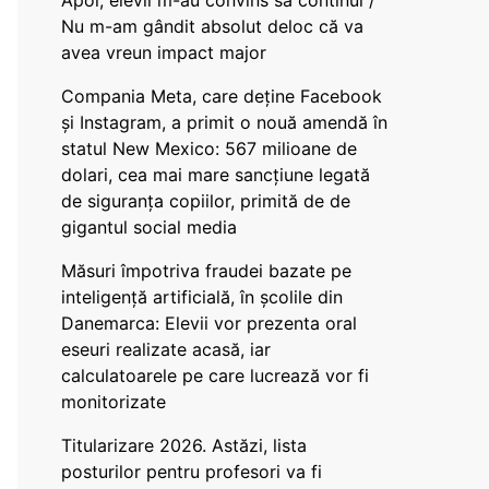
Apoi, elevii m-au convins să continui /
Nu m-am gândit absolut deloc că va
avea vreun impact major
Compania Meta, care deține Facebook
și Instagram, a primit o nouă amendă în
statul New Mexico: 567 milioane de
dolari, cea mai mare sancțiune legată
de siguranța copiilor, primită de de
gigantul social media
Măsuri împotriva fraudei bazate pe
inteligență artificială, în școlile din
Danemarca: Elevii vor prezenta oral
eseuri realizate acasă, iar
calculatoarele pe care lucrează vor fi
monitorizate
Titularizare 2026. Astăzi, lista
posturilor pentru profesori va fi