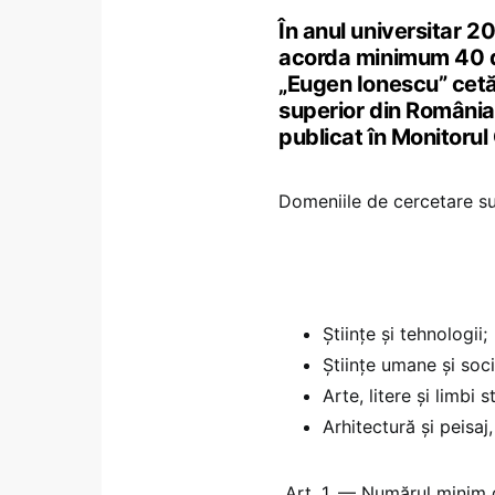
În anul universitar 
acorda minimum 40 de
„Eugen Ionescu” cetățe
superior din România
publicat în Monitorul 
Domeniile de cercetare s
Științe și tehnologii;
Științe umane și soc
Arte, litere și limbi s
Arhitectură și peisaj,
„Art. 1. — Numărul minim 