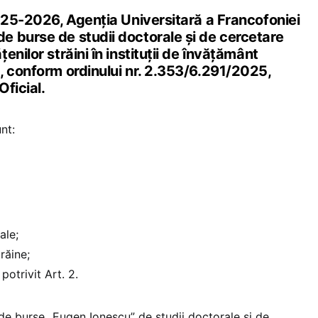
2025-2026, Agenția Universitară a Francofoniei
 burse de studii doctorale și de cercetare
nilor străini în instituții de învățământ
, conform ordinului nr. 2.353/6.291/2025,
Oficial.
unt:
iale;
trăine;
 potrivit Art. 2.
de burse „Eugen Ionescu” de studii doctorale și de