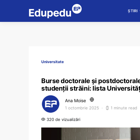
ȘTIRI
Universitate
Burse doctorale și postdoctora
studenții străini: lista Universită
Ana Moise
1 octombrie 2025
1 minute read
320 de vizualizări