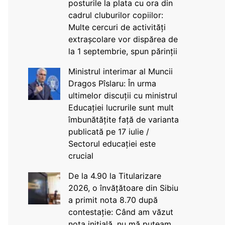
posturile la plata cu ora din
cadrul cluburilor copiilor:
Multe cercuri de activități
extrașcolare vor dispărea de
la 1 septembrie, spun părinții
Ministrul interimar al Muncii
Dragos Pîslaru: În urma
ultimelor discuții cu ministrul
Educației lucrurile sunt mult
îmbunătățite față de varianta
publicată pe 17 iulie /
Sectorul educației este
crucial
De la 4.90 la Titularizare
2026, o învățătoare din Sibiu
a primit nota 8.70 după
contestație: Când am văzut
nota inițială, nu mă puteam