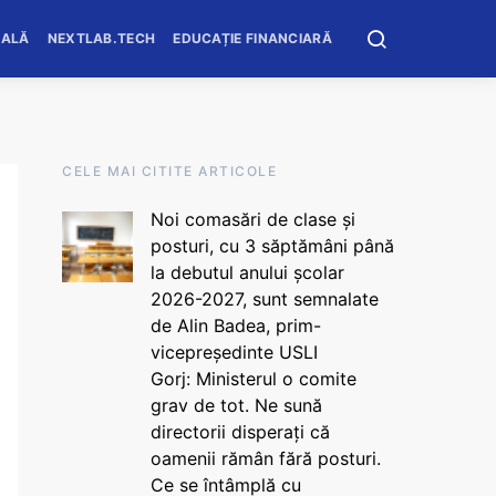
OALĂ
NEXTLAB.TECH
EDUCAȚIE FINANCIARĂ
CELE MAI CITITE ARTICOLE
Noi comasări de clase și
posturi, cu 3 săptămâni până
la debutul anului școlar
2026-2027, sunt semnalate
de Alin Badea, prim-
vicepreședinte USLI
Gorj: Ministerul o comite
grav de tot. Ne sună
directorii disperați că
oamenii rămân fără posturi.
Ce se întâmplă cu